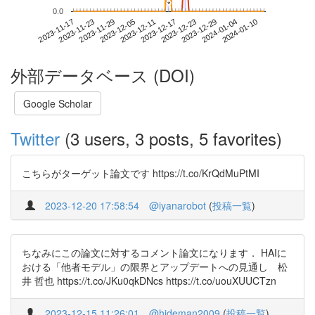
*
*
0.0
2024-01-04
2023-11-17
2023-12-05
2023-12-23
2024-01-10
2023-11-23
2023-12-11
2023-12-29
2023-11-29
2023-12-17
外部データベース (DOI)
Google Scholar
Twitter
(3 users, 3 posts, 5 favorites)
こちらがターゲット論文です https://t.co/KrQdMuPtMI
2023-12-20 17:58:54
@iyanarobot
(
投稿一覧
)
ちなみにこの論文に対するコメント論文になります． HAIに
おける「他者モデル」の限界とアップデートへの見通し 松
井 哲也 https://t.co/JKu0qkDNcs https://t.co/uouXUUCTzn
2023-12-15 11:26:01
@hideman2009
(
投稿一覧
)