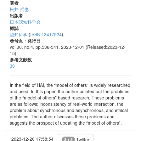
著者
松井 哲也
出版者
日本認知科学会
雑誌
認知科学
(
ISSN:13417924
)
巻号頁・発行日
vol.30, no.4, pp.536-541, 2023-12-01 (Released:2023-12-
15)
参考文献数
30
In the field of HAI, the “model of others” is widely researched
and used. In this paper, the author pointed out the problems
of the “model of others” based research. These problems
are as follows: inconsistency of real-world interaction, the
problem about synchronous and asynchronous, and ethical
problems. The author discusses these problems and
suggests the prospect of updating the “model of others”.
2023-12-20 17:58:54
Twitter
3 + 5