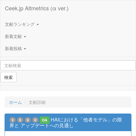
Ceek.jp Altmetrics (α ver.)
文献ランキング
新着文献
新着投稿
検索
ホーム
文献詳細
HAIにおける「他者モデル」の限
3
0
0
0
OA
界と アップデートへの見通し