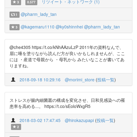
リツイート・ネットワーク (1)
3
0.577
@pharm_lady_tan
1
@kagemaru1110
@ky0shinnhei
@pharm_lady_tan
3
@che4305 https://t.co/kNhAAzuLzP 2011年の資料なんで、
眉に唾を塗りながら読んだ方が良いかもしれませんが、ここ
には ・産道で母親から ・母乳から みたいなことが書いてあ
りますね。
2018-09-18 10:29:16
@morimi_store
(
投稿一覧
)
ストレスが腸内細菌叢の構成を変化させ、日和見感染への罹
患率を高める...。 https://t.co/sEoloWxgR5
2018-03-02 17:47:45
@hirokazupapi
(
投稿一覧
)
2