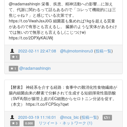
@nadamashinqin 栄養、疾患、精神活動への影響…に加え
て、代謝に関わるって話もあるので「コレって機能的には三
焦じゃね？」と感じている次第です。
https://t.co/VwahJsxJ0G 細菌叢も集めれば1kgを超える質量
があるので有形とも言えるし。 臓腑のような実体があるわけ
では無いので無形とも言えるし(こじつけw)
https://t.co/2DPXyKAUWj
2022-02-11 22:47:08
@fujimotominoru3
(
投稿一覧
)
1
@nadamashinqin
1
【酵素】 神経系を介する経路：食事中の難消化性食物繊維が
腸内細菌由来の酵素で分解されて生成する短鎖揮発性脂肪酸
（SVFA)類が腸管上皮のEC細胞からセロトニン分泌を促す。
（本文） https://t.co/FCPScy7qwt
2020-03-19 11:16:01
@mcs_bic
(
投稿一覧
)
1
リツイート・ネットワーク (1)
3
0.000