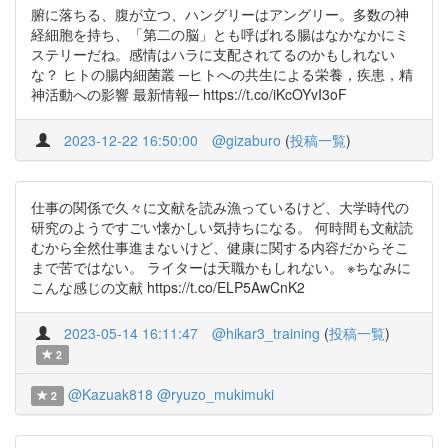
腑に落ちる、腹が立つ、ハングリーはアングリー。多数の神
経細胞を持ち、「第二の脳」とも呼ばれる腸はなかなかにミ
ステリーだね。感情はハラに支配されてるのかもしれない
な？ ヒトの腸内細菌叢 ─ヒトへの共生による栄養，疾患，精
神活動への影響 最新情報─ https://t.co/iKcOYvI3oF
2023-12-22 16:50:00
@gizaburo
(
投稿一覧
)
仕事の関係で久々に文献を読み漁っているけど、大学時代の
研究のようですごい懐かしい気持ちになる。 何時間も文献読
むから全然仕事進まないけど、健康に関する内容だからそこ
まで苦ではない。 ライターは天職かもしれない。 ※ちなみに
こんな感じの文献 https://t.co/ELP5AwCnK2
2023-05-14 16:11:47
@hikar3_training
(
投稿一覧
)
2
@Kazuak818
@ryuzo_mukimuki
2