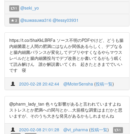
@seki_yo
1
@suwasuwa316
@tessy03931
2
https://t.co/5haKkLBRFa ソース不明のPDFやけど、どうも腸
内細菌叢と人間の肥満にはなんか関係あるらしく、デブなる
と腸内細菌バランスが変化してデブリやすくなるやらマウス
レベルだと腸内細菌投与でデブ改善とか書いてるがもう眠く
て読み解けん 誰か解説書いてくれ 起きたときまででいい
です 寝
2020-02-28 20:42:44
@MoterSensha
(
投稿一覧
)
@pharm_lady_tan 色々な影響があると言われていますよね
ストレスとか肥満への関与とか…大規模な調査はまだかと思
いますが、そのうち大きな発見があるかもしれませんね
2020-02-08 21:01:28
@vt_pharma
(
投稿一覧
)
1