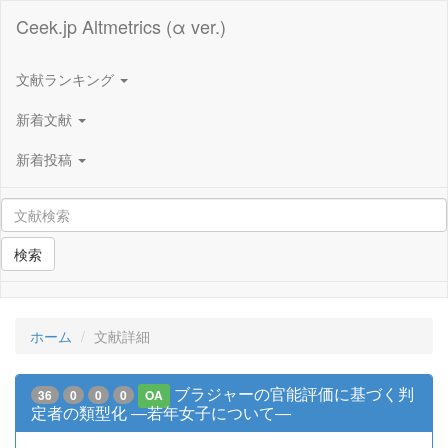
Ceek.jp Altmetrics (α ver.)
文献ランキング
新着文献
新着投稿
検索
ホーム
文献詳細
ブラジャーの官能評価に基づく判
36
0
0
0
OA
定者の類型化 ―若年女子について―