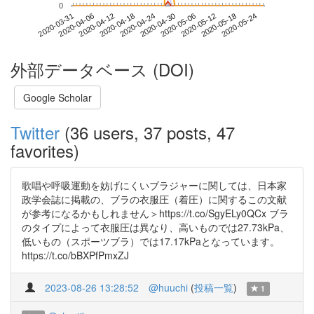
0
2020-05-18
2020-03-31
2020-04-18
2020-05-06
2020-05-24
2020-04-06
2020-04-24
2020-05-12
2020-04-12
2020-04-30
外部データベース (DOI)
Google Scholar
Twitter
(36 users, 37 posts, 47
favorites)
歌唱や呼吸運動を妨げにくいブラジャーに関しては、日本家
政学会誌に掲載の、ブラの衣服圧（着圧）に関するこの文献
が参考になるかもしれません＞https://t.co/SgyELy0QCx ブラ
のタイプによって衣服圧は異なり、高いものでは27.73kPa、
低いもの（スポーツブラ）では17.17kPaとなっています。
https://t.co/bBXPfPmxZJ
2023-08-26 13:28:52
@huuchi
(
投稿一覧
)
1