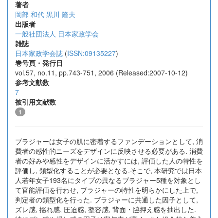
著者
岡部 和代
黒川 隆夫
出版者
一般社団法人 日本家政学会
雑誌
日本家政学会誌
(
ISSN:09135227
)
巻号頁・発行日
vol.57, no.11, pp.743-751, 2006 (Released:2007-10-12)
参考文献数
7
被引用文献数
1
ブラジャーは女子の肌に密着するファンデーションとして, 消
費者の感性的ニーズをデザインに反映させる必要がある. 消費
者の好みや感性をデザインに活かすには, 評価した人の特性を
評価し, 類型化することが必要となる.そこで, 本研究では日本
人若年女子193名にタイプの異なるブラジャー5種を対象とし
て官能評価を行わせ, ブラジャーの特性を明らかにした上で,
判定者の類型化を行った. ブラジャーに共通した因子として,
ズレ感, 揺れ感, 圧迫感, 整容感, 背面・脇押え感を抽出した.