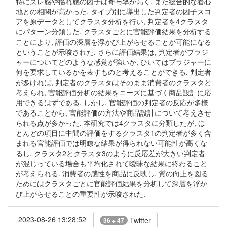
特にズレ感や揺れ感の因子は寄与率が高く, また総合的な着心
地との相関が高かった. タイプ別に導出した判定者の因子スコ
アを原データとしてクラスタ分析を行い, 判定者を4クラスタ
にパターン分類した. クラスタごとに官能評価結果を分析する
ことにより, 評価の深層を浮かび上がらせることが可能になる
ということが示唆された. さらに評価結果は, 判定者がブラジ
ャーについてどのような感覚が強いか, ひいてはブラジャーに
何を要求しているかを表すものと考えることができる. 判定者
が多ければ, 判定者のクラスタはそのまま消費者のクラスタと
考えられ, 官能評価分析の結果をニーズに基づく商品設計に応
用できるはずである. しかし, 官能評価の判定者の反応が多様
であることから, 官能評価の方法や商品設計について考えさせ
られる点が多かった. 本研究では4クラスタに分類したが, ほ
とんどの項目に中間の評価をするクラスタ1の判定者が多く含
まれる官能評価では明瞭な結果が得られない可能性が高くな
るし, クラスタ2とクラスタ3のように反応差が大きい判定者
が混じっている場合も平均化されて曖昧な結果に終わること
が考えられる. 消費者の感性を商品に反映し, 質の向上を図る
ためにはクラスタごとに官能評価結果を分析して深層を浮か
び上がらせることの重要性が示唆された.
2023-08-26 13:28:52
Twitter
36 + 47