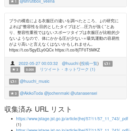
@shrutibox_veena
1
ブラの構造による衣服圧の違いを調べたところ、↓の研究に
よれば“整容性を目的としたタイプほど…圧力が強く”とあ
り、整容性重視ではないスポーツタイプは衣服圧が比較的少
ないようなので、体にかかる圧が少ない＝吸気運動の容易性
がより高いと言えなくはないかもしれません。
https://t.co/SgyELy0QCx https://t.co/8jTF0T5MKZ
2022-05-27 00:03:32
@huuchi
(
投稿一覧
)
1
リツイート・ネットワーク (1)
3
0.000
@huuchi_music
1
@AkikoToda
@jochenmaki
@utanasensei
3
収集済み URL リスト
https://www.jstage.jst.go.jp/article/jhej/57/11/57_11_743/_pdf
(1)
https://www.jstage.jst.go.jp/article/jhej/57/11/57_11_743/_pdf/-