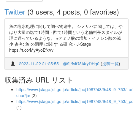
Twitter
(3 users, 4 posts, 0 favorites)
魚の塩水処理に関して調べ物途中。 シメサバに関しては、や
はり大量の塩で1時間・酢で1時間という老舗料亭スタイルが
理に適っているような。 ※アミノ酸の増加・イノシン酸の減
少 参考: 魚 の調理 に関 す る研 究 - J-Stage
https://t.co/MyAyoEfxVv
2023-11-22 21:25:55
@9jBvlG8I4ryDHg0
(
投稿一覧
)
収集済み URL リスト
https://www.jstage.jst.go.jp/article/jhej1987/48/9/48_9_753/_art
char/ja/
(2)
https://www.jstage.jst.go.jp/article/jhej1987/48/9/48_9_753/_pd
(1)