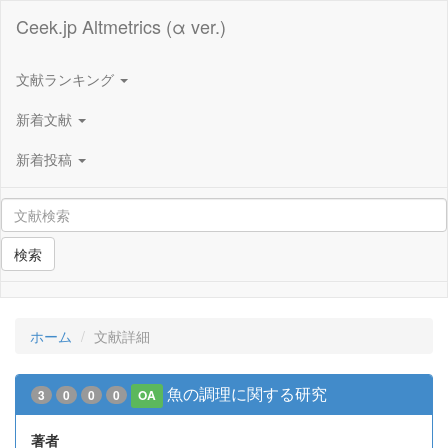
Ceek.jp Altmetrics (α ver.)
文献ランキング
新着文献
新着投稿
検索
ホーム
文献詳細
魚の調理に関する研究
3
0
0
0
OA
著者