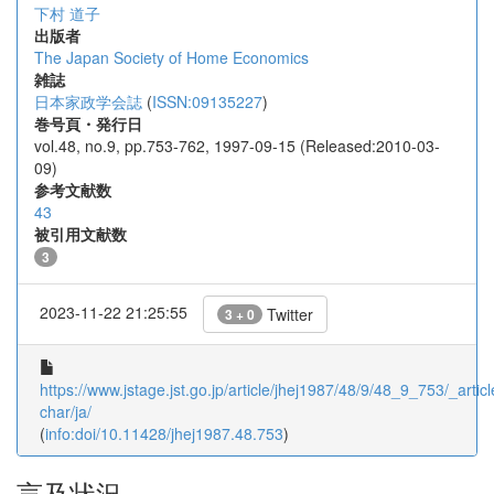
下村 道子
出版者
The Japan Society of Home Economics
雑誌
日本家政学会誌
(
ISSN:09135227
)
巻号頁・発行日
vol.48, no.9, pp.753-762, 1997-09-15 (Released:2010-03-
09)
参考文献数
43
被引用文献数
3
2023-11-22 21:25:55
Twitter
3 + 0
https://www.jstage.jst.go.jp/article/jhej1987/48/9/48_9_753/_articl
char/ja/
(
info:doi/10.11428/jhej1987.48.753
)
言及状況