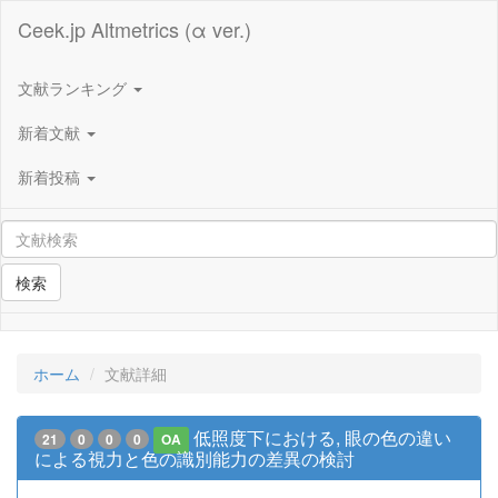
Ceek.jp Altmetrics (α ver.)
文献ランキング
新着文献
新着投稿
検索
ホーム
文献詳細
低照度下における, 眼の色の違い
21
0
0
0
OA
による視力と色の識別能力の差異の検討