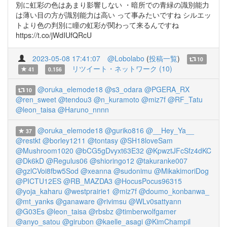
別に虹彩の色はあまり影響しない ・暗所での青緑の識別能力
は薄い目の方が識別能力は高い って事みたいですね シルエッ
トより色の判別に瞳の虹彩が関わって来るんですね
https://t.co/jWdIUfQRcU
2023-05-08 17:41:07
@Lobolabo
(
投稿一覧
)
10
リツイート・ネットワーク (10)
41
0.156
@oruka_elemode18
@s3_odara
@PGERA_RX
10
@ren_sweet
@tendou3
@n_kuramoto
@miz7f
@RF_Tatu
@leon_taisa
@Haruno_nnnn
@oruka_elemode18
@guriko816
@__Hey_Ya__
37
@restkt
@borley1211
@tontasy
@SH18loveSam
@Mushroom1020
@bCG5gDvyxt63E32
@KpwztJFcSfz4dKC
@Dk6kD
@Regulus06
@shioringo12
@takuranke007
@gzlCVoi8fbw5Sod
@xeanna
@sudonimu
@MikakimoriDog
@PICTU12ES
@RB_MAZDA3
@HocusPocus96315
@yoja_kaharu
@westprairie1
@miz7f
@doumo_konbanwa_
@mt_yanks
@ganaware
@rivimsu
@WLv0sattyann
@G03Es
@leon_taisa
@rbsbz
@timberwolfgamer
@anyo_satou
@girubon
@kaelle_asagi
@KimChampil