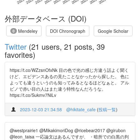
外部データベース (DOI)
Mendeley
DOI Chronograph
Google Scholar
0
Twitter
(21 users, 21 posts, 39
favorites)
https://t.co/WZzsnOfxNk 目の色で光の感じ方違う話よく聞く
けど、エビデンスあるの見たことなかったから探した。 色に
よっても違うというのも知ってみるとなるほどなぁと。 アル
ビノで赤い目の人はまた違う特性なんだろうな。
https://t.co/Sukmv7NiLv
2023-12-03 21:34:58
@hikitate_cafe
(
投稿一覧
)
@westprairie1 @MikakimoriDog @ricebear2017 @girubon
@leon_taisa 一応論文はあるんですが、 ・暗所での白黒の判