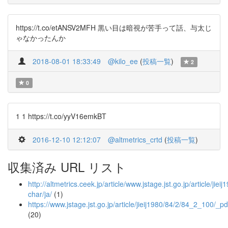
https://t.co/etANSV2MFH 黒い目は暗視が苦手って話、与太じ
ゃなかったんか
2018-08-01 18:33:49
@kilo_ee
(
投稿一覧
)
2
0
1 1 https://t.co/yyV16emkBT
2016-12-10 12:12:07
@altmetrics_crtd
(
投稿一覧
)
収集済み URL リスト
http://altmetrics.ceek.jp/article/www.jstage.jst.go.jp/article/jie
char/ja/
(1)
https://www.jstage.jst.go.jp/article/jieij1980/84/2/84_2_100/_pd
(20)