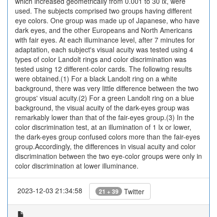
which increased geometrically from 0.001 to 30 lx, were
used. The subjects comprised two groups having different
eye colors. One group was made up of Japanese, who have
dark eyes, and the other Europeans and North Americans
with fair eyes. At each illuminance level, after 7 minutes for
adaptation, each subject's visual acuity was tested using 4
types of color Landolt rings and color discrimination was
tested using 12 different-color cards. The following results
were obtained.(1) For a black Landolt ring on a white
background, there was very little difference between the two
groups' visual acuity.(2) For a green Landolt ring on a blue
background, the visual acuity of the dark-eyes group was
remarkably lower than that of the fair-eyes group.(3) In the
color discrimination test, at an illumination of 1 lx or lower,
the dark-eyes group confused colors more than the fair-eyes
group.Accordingly, the differences in visual acuity and color
discrimination between the two eye-color groups were only in
color discrimination at lower illuminance.
2023-12-03 21:34:58
Twitter
21 + 39