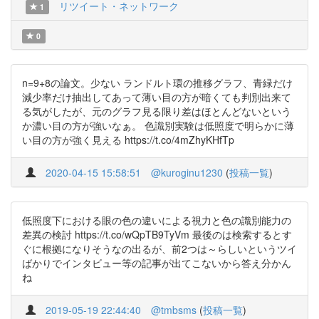
リツイート・ネットワーク
1
0
n=9+8の論文。少ない ランドルト環の推移グラフ、青緑だけ
減少率だけ抽出してあって薄い目の方が暗くても判別出来て
る気がしたが、元のグラフ見る限り差はほとんどないという
か濃い目の方が強いなぁ。 色識別実験は低照度で明らかに薄
い目の方が強く見える https://t.co/4mZhyKHfTp
2020-04-15 15:58:51
@kuroginu1230
(
投稿一覧
)
低照度下における眼の色の違いによる視力と色の識別能力の
差異の検討 https://t.co/wQpTB9TyVm 最後のは検索するとす
ぐに根拠になりそうなの出るが、前2つは～らしいというツイ
ばかりでインタビュー等の記事が出てこないから答え分かん
ね
2019-05-19 22:44:40
@tmbsms
(
投稿一覧
)