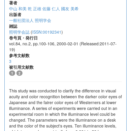
著者
中山 和美
乾 正雄
佐藤 仁人
國友 美希
出版者
一般社団法人 照明学会
雑誌
照明学会誌
(
ISSN:00192341
)
巻号頁・発行日
vol.84, no.2, pp.100-106, 2000-02-01 (Released:2011-07-
19)
参考文献数
3
被引用文献数
1
2
This study was conducted to clarify the difference in visual
acuity and color recognition between the darker color eyes of
Japanese and the fairer color eyes of Westerners at lower
illuminance. A series of experiments were carried out in an
experimental room in which the illuminance level could be
changed. The parameters were the illuminance on a desk
and the color of the subject's eyes. Ten illuminance levels,