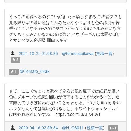
うっこの辺調べるのすごい好き たっ楽しすぎる この論文？も
見る限り紫の濃い瞳はギルみたいなやつよりも色の識別が苦
手ってことなる 緩やかに視力下がってくのはギルみたいな方
グリちゃんみたいなのは光に強い ハウザーギルは太陽やばい
とサングラス必須級 面白スギィ
2021-10-21 21:08:35
@fennecsaikawa
(
投稿一覧
)
2
@Tomato_04ak
1
さて、ここでちょっと調べてみると低照度下では虹彩が濃い
色のグループの色識別能力が低下することがわかるけど、通
常照度ではほぼ変わらないことがわかる。 つまり画面が暗い
ホラゲなんかでは違いが出るけど、ホワイトウォッシュ云々
は的外れみたいですね。 https://t.co/Y3uAFK4Dv1
2020-04-16 02:59:34
@H_O3011
(
投稿一覧
)
1