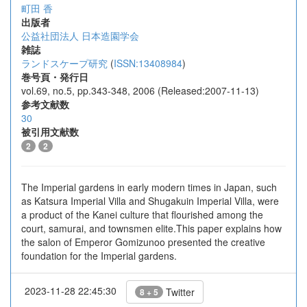
町田 香
出版者
公益社団法人 日本造園学会
雑誌
ランドスケープ研究
(
ISSN:13408984
)
巻号頁・発行日
vol.69, no.5, pp.343-348, 2006 (Released:2007-11-13)
参考文献数
30
被引用文献数
2
2
The Imperial gardens in early modern times in Japan, such
as Katsura Imperial Villa and Shugakuin Imperial Villa, were
a product of the Kanei culture that flourished among the
court, samurai, and townsmen elite.This paper explains how
the salon of Emperor Gomizunoo presented the creative
foundation for the Imperial gardens.
2023-11-28 22:45:30
Twitter
8 + 5