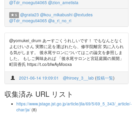
@Tdr_moeguti4065
@zion_ametista
@grata23
@kou_mikabushi
@extudes
5
@Tdr_moeguti4065
@a_ri_no_ri
@yomukei_drum あーすごくうれしいです！ でもなんとなく
よむけいさん 実際に足を運ばれたら、修学院離宮 気に入られ
る気がします。 後水尾サロンについてはこの論文を参照しま
した。 もしご興味あれば 「後水尾サロンと宮廷庭園の展開」
町田香氏 https://t.co/bfwAyMooxa
2021-06-14 19:09:01
@hiroey_3__lab
(
投稿一覧
)
収集済み URL リスト
https://www.jstage.jst.go.jp/article/jila/69/5/69_5_343/_article/-
char/ja/
(8)