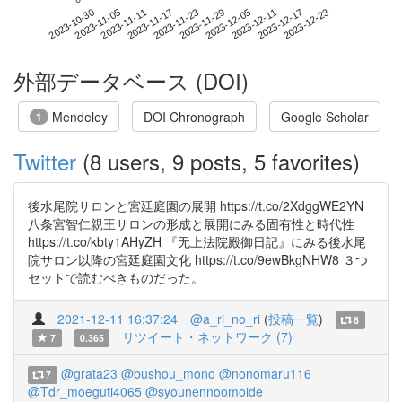
2023-12-17
2023-10-30
2023-11-17
2023-12-05
2023-12-23
2023-11-05
2023-11-23
2023-12-11
2023-11-11
2023-11-29
外部データベース (DOI)
Mendeley
DOI Chronograph
Google Scholar
1
Twitter
(8 users, 9 posts, 5 favorites)
後水尾院サロンと宮廷庭園の展開 https://t.co/2XdggWE2YN
八条宮智仁親王サロンの形成と展開にみる固有性と時代性
https://t.co/kbty1AHyZH 『无上法院殿御日記』にみる後水尾
院サロン以降の宮廷庭園文化 https://t.co/9ewBkgNHW8 ３つ
セットで読むべきものだった。
2021-12-11 16:37:24
@a_ri_no_ri
(
投稿一覧
)
8
リツイート・ネットワーク (7)
7
0.365
@grata23
@bushou_mono
@nonomaru116
7
@Tdr_moeguti4065
@syounennoomoide