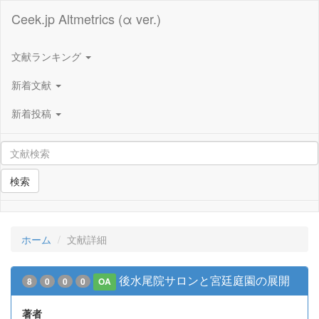
Ceek.jp Altmetrics (α ver.)
文献ランキング
新着文献
新着投稿
検索
ホーム
文献詳細
後水尾院サロンと宮廷庭園の展開
8
0
0
0
OA
著者