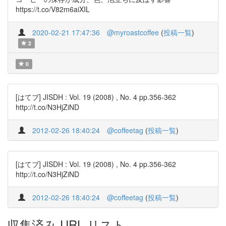
https://t.co/V82m6aiXIL
2020-02-21 17:47:36
@myroastcoffee
(
投稿一覧
)
2
0
[はてブ] JISDH : Vol. 19 (2008) , No. 4 pp.356-362
http://t.co/N3HjZiND
2012-02-26 18:40:24
@coffeetag
(
投稿一覧
)
[はてブ] JISDH : Vol. 19 (2008) , No. 4 pp.356-362
http://t.co/N3HjZiND
2012-02-26 18:40:24
@coffeetag
(
投稿一覧
)
収集済み URL リスト