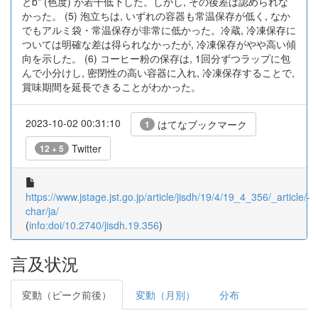
とb* (色度) が若干低下した。しかし, その後差は認められな
かった。 (5) 泡立ちは, いずれの容器も常温保存が低く, なか
でもアルミ袋・常温保存が非常に低かった。冷蔵, 冷凍保存に
ついては明確な差は得られなかったが, 冷凍保存がやや高い傾
向を示した。 (6) コーヒー粉の保存は, 1回分ずつラップに包
んで小分けし, 密閉性の高い容器に入れ, 冷凍保存することで,
賞味期間を延長できることがわかった。
2023-10-02 00:31:10
はてなブックマーク
1
Twitter
12 + 5
https://www.jstage.jst.go.jp/article/jisdh/19/4/19_4_356/_article/-
char/ja/
(
info:doi/10.2740/jisdh.19.356
)
言及状況
変動（ピーク前後）
変動（月別）
分布