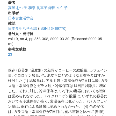
著者
高屋 むつ子
和泉 眞喜子
鎌田 久仁子
出版者
日本食生活学会
雑誌
日本食生活学会誌
(
ISSN:13469770
)
巻号頁・発行日
vol.19, no.4, pp.356-362, 2009-03-30 (Released:2009-05-
01)
参考文献数
23
保存 (容器別, 温度別) の差異がコーヒーの総酸量, カフェイン
量, クロロゲン酸量, 色, 泡立ちにどのような影響を及ぼすか
検討した (1) 総酸量は, アルミ袋・常温保存が7日目以降, ガラ
ス瓶・常温保存とガラス瓶・冷蔵保存は14日目以降共に増加
した。それに対し, 冷凍保存は, いずれの容器においても増加
は認められなかった。 (2) クロロゲン酸量は, いずれの容器に
おいても冷凍保存が高く, 常温保存は低かった。 (3) カフェイ
ン量は, 保存による影響は認められなかった。 (4) 色の変化
は, ガラス瓶・常温保存が7日目に, 他の容器と比べL* (明度)