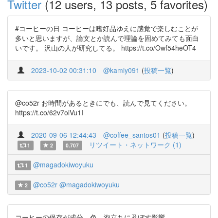
Twitter
(12 users, 13 posts, 5 favorites)
#コーヒーの日 コーヒーは嗜好品ゆえに感覚で楽しむことが
多いと思いますが、論文とか読んで理論を固めてみても面白
いです。 沢山の人が研究してる。 https://t.co/Owf54heOT4
2023-10-02 00:31:10
@kamiy091
(
投稿一覧
)
@co52r お時間があるときにでも、読んで見てください。
https://t.co/62v7olVu1I
2020-09-06 12:44:43
@coffee_santos01
(
投稿一覧
)
リツイート・ネットワーク (1)
1
2
0.707
@magadokiwoyuku
1
@co52r
@magadokiwoyuku
2
コーヒーの保存が成分、色、泡立ちに及ぼす影響