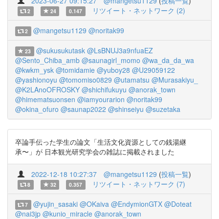
2023-06-27 09:15:27
@mangetsu1129
(
投稿一覧
)
リツイート・ネットワーク (2)
2
24
0.147
@mangetsu1129
@noritak99
2
@sukusukutask
@LsBNUJ3a9nfuaEZ
23
@Sento_Chiba_amb
@saunagirl_momo
@wa_da_da_wa
@kwkm_ysk
@tomidamie
@yuboy28
@U29059122
@yashionoyu
@tomomiso0829
@utamatsu
@Murasakiyu_
@K2LAnoOFROSKY
@shichifukuyu
@anorak_town
@himematsuonsen
@iamyourarion
@noritak99
@okina_ofuro
@saunap2022
@shinseiyu
@suzetaka
卒論手伝った学生の論文「生活文化資源としての銭湯継
承〜」が 日本観光研究学会の雑誌に掲載されました
2022-12-18 10:27:37
@mangetsu1129
(
投稿一覧
)
リツイート・ネットワーク (7)
8
32
0.357
@yujin_sasaki
@OKaiva
@EndymionGTX
@Doteat
7
@nai3jp
@kunio_miracle
@anorak_town