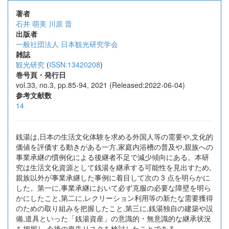
著者
石井 萌美
川原 晋
出版者
一般社団法人 日本観光研究学会
雑誌
観光研究
(
ISSN:13420208
)
巻号頁・発行日
vol.33, no.3, pp.85-94, 2021 (Released:2022-06-04)
参考文献数
14
銭湯は,日本の生活文化体験を求める外国人等の需要や,文化的
価値を評価する動きがある一方,家庭内浴槽の普及や,親族への
事業承継の慣例化による後継者不足で減少傾向にある。本研
究は生活文化資源として銭湯を継承する可能性を見出すため,
親族以外が事業承継した事例に着目して次の 3 点を明らかに
した。第一に,事業承継において必ず克服の必要な障壁を明ら
かにしたこと,第二に,レクリーション利用等の新たな需要獲得
のための取り組みを把握したこと,第三に,銭湯独自の建築や設
備,道具といった「銭湯資産」の意識的・無意識的な継承状況
を把握し,今後の喪失リスクを検討したことである。