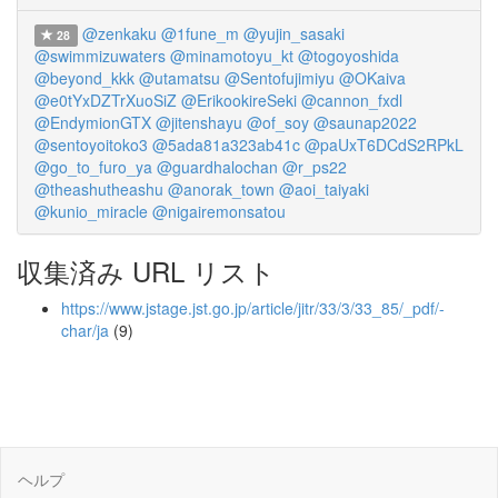
@zenkaku
@1fune_m
@yujin_sasaki
28
@swimmizuwaters
@minamotoyu_kt
@togoyoshida
@beyond_kkk
@utamatsu
@Sentofujimiyu
@OKaiva
@e0tYxDZTrXuoSiZ
@ErikookireSeki
@cannon_fxdl
@EndymionGTX
@jitenshayu
@of_soy
@saunap2022
@sentoyoitoko3
@5ada81a323ab41c
@paUxT6DCdS2RPkL
@go_to_furo_ya
@guardhalochan
@r_ps22
@theashutheashu
@anorak_town
@aoi_taiyaki
@kunio_miracle
@nigairemonsatou
収集済み URL リスト
https://www.jstage.jst.go.jp/article/jitr/33/3/33_85/_pdf/-
char/ja
(9)
ヘルプ