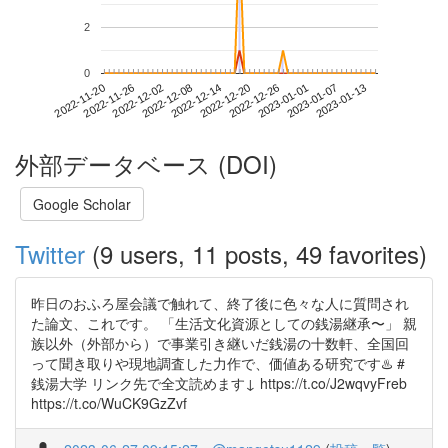
2
0
2023-01-07
2022-11-20
2022-12-08
2022-12-26
2023-01-13
2022-11-26
2022-12-14
2023-01-01
2022-12-02
2022-12-20
外部データベース (DOI)
Google Scholar
Twitter
(9 users, 11 posts, 49 favorites)
昨日のおふろ屋会議で触れて、終了後に色々な人に質問され
た論文、これです。 「生活文化資源としての銭湯継承〜」 親
族以外（外部から）で事業引き継いだ銭湯の十数軒、全国回
って聞き取りや現地調査した力作で、価値ある研究です♨️ #
銭湯大学 リンク先で全文読めます↓ https://t.co/J2wqvyFreb
https://t.co/WuCK9GzZvf