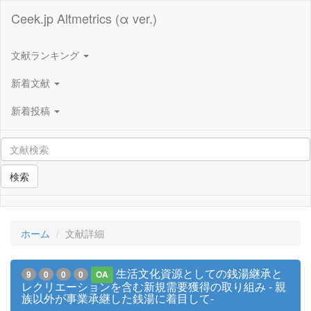
Ceek.jp Altmetrics (α ver.)
文献ランキング
新着文献
新着投稿
検索
ホーム
文献詳細
生活文化資源としての銭湯継承と
9
0
0
0
OA
レクリエーションを含む新規需要獲得の取り組み - 親
族以外が事業承継した銭湯に着目して-