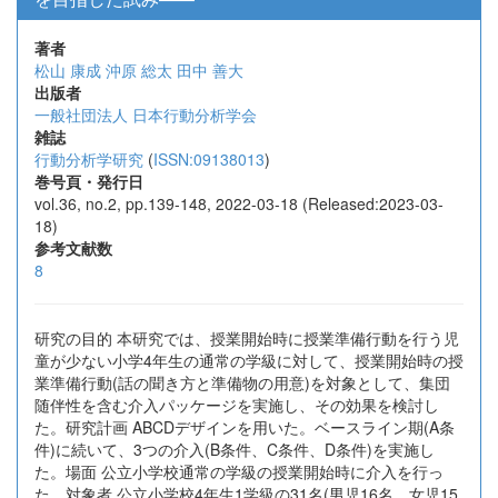
著者
松山 康成
沖原 総太
田中 善大
出版者
一般社団法人 日本行動分析学会
雑誌
行動分析学研究
(
ISSN:09138013
)
巻号頁・発行日
vol.36, no.2, pp.139-148, 2022-03-18 (Released:2023-03-
18)
参考文献数
8
研究の目的 本研究では、授業開始時に授業準備行動を行う児
童が少ない小学4年生の通常の学級に対して、授業開始時の授
業準備行動(話の聞き方と準備物の用意)を対象として、集団
随伴性を含む介入パッケージを実施し、その効果を検討し
た。研究計画 ABCDデザインを用いた。ベースライン期(A条
件)に続いて、3つの介入(B条件、C条件、D条件)を実施し
た。場面 公立小学校通常の学級の授業開始時に介入を行っ
た。対象者 公立小学校4年生1学級の31名(男児16名、女児15