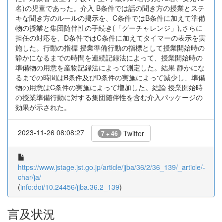
名)の児童であった。介入 B条件では話の聞き方の授業とステ
キな聞き方のルールの掲示を、C条件ではB条件に加えて準備
物の授業と集団随伴性の手続き(「グーチャレンジ」),さらに
担任の対応を、D条件ではC条件に加えてタイマーの表示を実
施した。行動の指標 授業準備行動の指標として授業開始時の
静かになるまでの時間を連続記録法によって、授業開始時の
準備物の用意を産物記録法によって測定した。結果 静かにな
るまでの時間はB条件及びD条件の実施によって減少し、準備
物の用意はC条件の実施によって増加した。結論 授業開始時
の授業準備行動に対する集団随伴性を含む介入パッケージの
効果が示された。
2023-11-26 08:08:27
Twitter
7 + 46
https://www.jstage.jst.go.jp/article/jjba/36/2/36_139/_article/-
char/ja/
(
info:doi/10.24456/jjba.36.2_139
)
言及状況