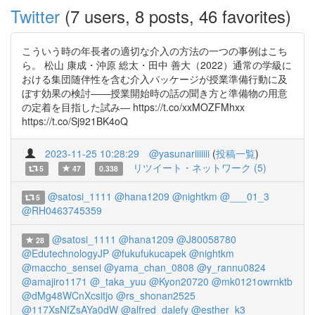
Twitter
(7 users, 8 posts, 46 favorites)
こういう時の年長者の適切な介入の方法の一つの事例はこち
ら。 松山 康成・沖原 総太・田中 善大（2022）通常の学級に
おける集団随伴性を含む介入パッケージが授業準備行動に及
ぼす効果の検討――授業開始時の話の聞き方と準備物の用意
の定着を目指した試み― https://t.co/xxMOZFMhxx
https://t.co/Sj921BK4oQ
2023-11-25 10:28:29
@yasunariiiiiii
(
投稿一覧
)
リツイート・ネットワーク (5)
5
47
0.338
@satosi_1111
@hana1209
@nightkm
@___01_3
5
@RH0463745359
@satosi_1111
@hana1209
@J80058780
28
@EdutechnologyJP
@fukufukucapek
@nightkm
@maccho_sensei
@yama_chan_0808
@y_rannu0824
@amajiro1171
@_taka_yuu
@Kyon20720
@mk0121owrnktb
@dMg48WCnXcsitjo
@rs_shonan2525
@117XsNfZsAYa0dW
@alfred_dalefy
@esther_k3