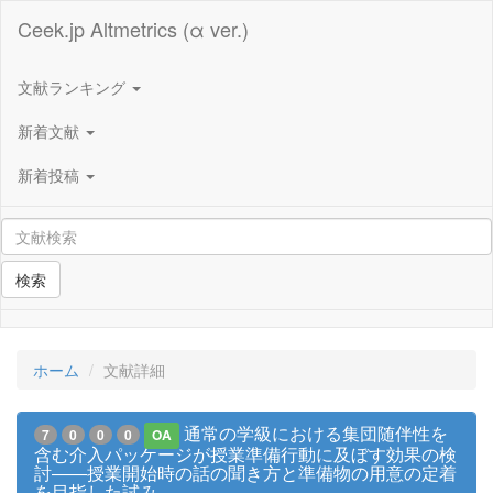
Ceek.jp Altmetrics (α ver.)
文献ランキング
新着文献
新着投稿
検索
ホーム
文献詳細
通常の学級における集団随伴性を
7
0
0
0
OA
含む介入パッケージが授業準備行動に及ぼす効果の検
討――授業開始時の話の聞き方と準備物の用意の定着
を目指した試み――