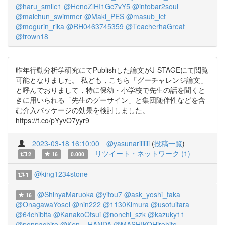
@haru_smile1
@HenoZlHI1Gc7vY5
@infobar2soul
@maichun_swimmer
@Maki_PES
@masub_ict
@mogurin_rika
@RH0463745359
@TeacherhaGreat
@trown18
昨年行動分析学研究にてPublishした論文がJ-STAGEにて閲覧
可能となりました。 私ども，こちら「グーチャレンジ論文」
と呼んでおりまして，特に保幼・小学校で先生の話を聞くと
きに用いられる「先生のグーサイン」と集団随伴性などを含
む介入パッケージの効果を検討しました。
https://t.co/pYyvO7yyr9
2023-03-18 16:10:00
@yasunariiiiiii
(
投稿一覧
)
リツイート・ネットワーク (1)
2
16
0.000
@king1234stone
1
@ShinyaMaruoka
@yitou7
@ask_yoshi_taka
16
@OnagawaYosei
@nin222
@1130Kimura
@usotuitara
@64chibita
@KanakoOtsui
@nonchi_szk
@kazuky11
@ponpachiro
@Ken__HANDA
@MASHIKOHirohito