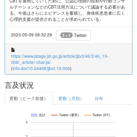
CBTを適用していくために、公認心理師の役割や行動コンサ
ルテーションなどのCBT活用方法について議論する必要があ
る。今後はさらにエビデンスを蓄積し、身体疾患患者に広く
心理的支援が提供されることが求められている。
2023-05-09 08:32:29
Twitter
5 + 5
https://www.jstage.jst.go.jp/article/jjbct/46/2/46_19-
006/_article/-char/ja/
(
info:doi/10.24468/jjbct.19-006
)
言及状況
変動（ピーク前後）
変動（月別）
分布
合計
Twitter (通常)
Twitter (RT)
4
3