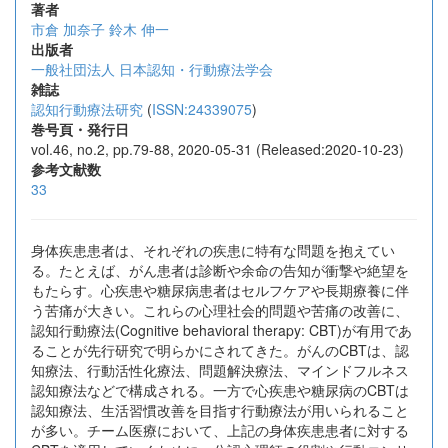
著者
市倉 加奈子
鈴木 伸一
出版者
一般社団法人 日本認知・行動療法学会
雑誌
認知行動療法研究
(
ISSN:24339075
)
巻号頁・発行日
vol.46, no.2, pp.79-88, 2020-05-31 (Released:2020-10-23)
参考文献数
33
身体疾患患者は、それぞれの疾患に特有な問題を抱えてい
る。たとえば、がん患者は診断や余命の告知が衝撃や絶望を
もたらす。心疾患や糖尿病患者はセルフケアや長期療養に伴
う苦痛が大きい。これらの心理社会的問題や苦痛の改善に、
認知行動療法(Cognitive behavioral therapy: CBT)が有用であ
ることが先行研究で明らかにされてきた。がんのCBTは、認
知療法、行動活性化療法、問題解決療法、マインドフルネス
認知療法などで構成される。一方で心疾患や糖尿病のCBTは
認知療法、生活習慣改善を目指す行動療法が用いられること
が多い。チーム医療において、上記の身体疾患患者に対する