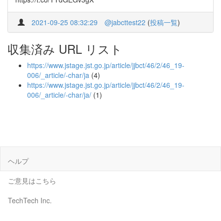
2021-09-25 08:32:29
@jabcttest22
(
投稿一覧
)
収集済み URL リスト
https://www.jstage.jst.go.jp/article/jjbct/46/2/46_19-
006/_article/-char/ja
(4)
https://www.jstage.jst.go.jp/article/jjbct/46/2/46_19-
006/_article/-char/ja/
(1)
ヘルプ
ご意見はこちら
TechTech Inc.