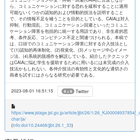
ら、コミュニケーションに対する恐れを緩和することに適用
可能ないくつかの認知的および情動的技法を説明すること
で、その情報不足を補うことを目的としている。CAIAは対人
抑制、行動混乱、コミュニケーション回避といったコミュニ
ケーション障害を包括的に統一する用語であり、非生産的思
考、条件反応、コンピテンス不足と関連づけられる。本稿で
は、口頭でのコミュニケーション障害に対する介入技法とし
て(1)認知的再体制化、(2)視覚化、(3)メッセージ中心イメー
ジ法、(4)系統的脱感作を解説している。紹介したテクニック
はCAIAに悩む学生を援助するために用いるには未完成の介入
技法かもしれない。各仲介技法の有効性と文化的な適切さの
両者を試すにはさらなる研究が必要である。
2023-08-01 16:51:15
Twitter
4 + 6
https://www.jstage.jst.go.jp/article/jjbt/26/1/26_KJ00008937854/_ar
char/ja/
(
info:doi/10.24468/jjbt.26.1_33
)