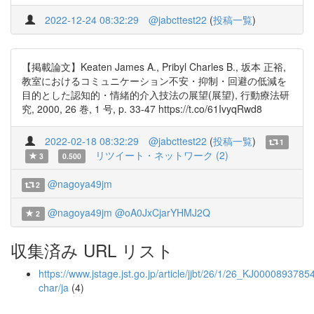
2022-12-24 08:32:29
@jabcttest22
(
投稿一覧
)
【掲載論文】Keaten James A., Pribyl Charles B., 坂本 正裕,
教室におけるコミュニケーション不安・抑制・回避の低減を
目的とした認知的・情緒的介入技法の展望(展望), 行動療法研
究, 2000, 26 巻, 1 号, p. 33-47 https://t.co/61IvyqRwd8
2022-02-18 08:32:29
@jabcttest22
(
投稿一覧
)
1
リツイート・ネットワーク (2)
3
0.500
@nagoya49jm
2
@nagoya49jm
@oA0JxCjarYHMJ2Q
2
収集済み URL リスト
https://www.jstage.jst.go.jp/article/jjbt/26/1/26_KJ00008937854/
char/ja
(4)