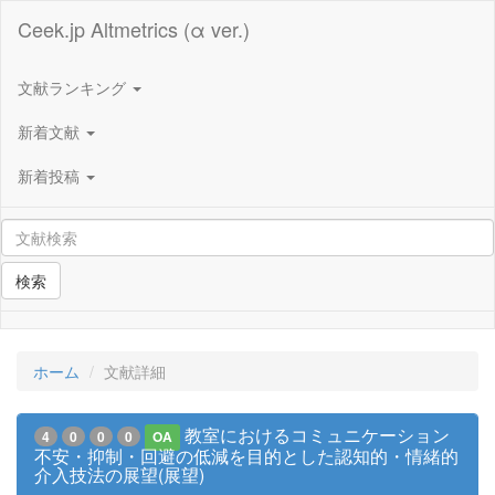
Ceek.jp Altmetrics (α ver.)
文献ランキング
新着文献
新着投稿
検索
ホーム
文献詳細
教室におけるコミュニケーション
4
0
0
0
OA
不安・抑制・回避の低減を目的とした認知的・情緒的
介入技法の展望(展望)