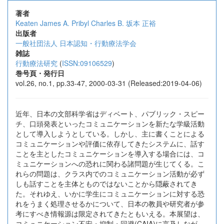
著者
Keaten James A.
Pribyl Charles B.
坂本 正裕
出版者
一般社団法人 日本認知・行動療法学会
雑誌
行動療法研究
(
ISSN:09106529
)
巻号頁・発行日
vol.26, no.1, pp.33-47, 2000-03-31 (Released:2019-04-06)
近年、日本の文部科学省はディベート、パブリック・スピー
チ、口頭発表といったコミュニケーションを新たな学級活動
として導入しようとしている。しかし、主に書くことによる
コミュニケーションや評価に依存してきたシステムに、話す
ことを主としたコミュニケーションを導入する場合には、コ
ミュニケーションへの恐れに関わる諸問題が生じてくる。こ
れらの問題は、クラス内でのコミュニケーション活動が必ず
しも話すことを主体とものではないことから隠蔽されてき
た。それゆえ、いかに学生にコミュニケーションに対する恐
れをうまく処理させるかについて、日本の教員や研究者が参
考にすべき情報源は限定されてきたともいえる。本展望は、
コミュニケーション不安・抑制・回避(CAIA)に言及しなが