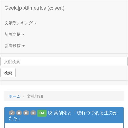
Ceek.jp Altmetrics (α ver.)
文献ランキング
新着文献
新着投稿
検索
ホーム
文献詳細
脱-薬剤化と「現れつつある生のか
7
0
0
0
OA
たち」