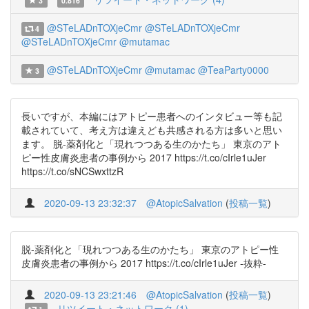
3
0.816
@STeLADnTOXjeCmr
@STeLADnTOXjeCmr
4
@STeLADnTOXjeCmr
@mutamac
@STeLADnTOXjeCmr
@mutamac
@TeaParty0000
3
長いですが、本編にはアトピー患者へのインタビュー等も記
載されていて、考え方は違えども共感される方は多いと思い
ます。 脱-薬剤化と「現れつつある生のかたち」 東京のアト
ピー性皮膚炎患者の事例から 2017 https://t.co/cIrle1uJer
https://t.co/sNCSwxttzR
2020-09-13 23:32:37
@AtopicSalvation
(
投稿一覧
)
脱-薬剤化と「現れつつある生のかたち」 東京のアトピー性
皮膚炎患者の事例から 2017 https://t.co/cIrle1uJer -抜粋-
2020-09-13 23:21:46
@AtopicSalvation
(
投稿一覧
)
リツイート・ネットワーク (1)