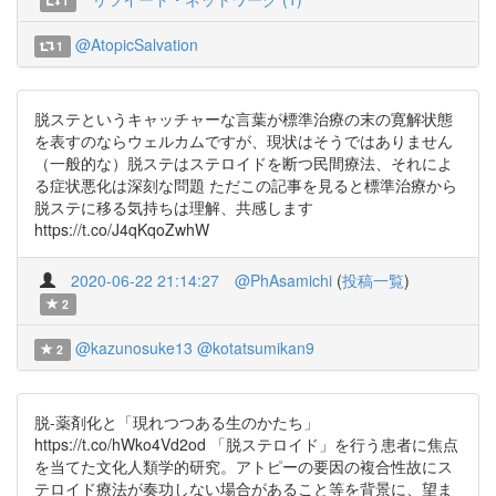
1
@AtopicSalvation
1
脱ステというキャッチャーな言葉が標準治療の末の寛解状態
を表すのならウェルカムですが、現状はそうではありません
（一般的な）脱ステはステロイドを断つ民間療法、それによ
る症状悪化は深刻な問題 ただこの記事を見ると標準治療から
脱ステに移る気持ちは理解、共感します
https://t.co/J4qKqoZwhW
2020-06-22 21:14:27
@PhAsamichi
(
投稿一覧
)
2
@kazunosuke13
@kotatsumikan9
2
脱-薬剤化と「現れつつある生のかたち」
https://t.co/hWko4Vd2od 「脱ステロイド」を行う患者に焦点
を当てた文化人類学的研究。アトピーの要因の複合性故にス
テロイド療法が奏功しない場合があること等を背景に、望ま