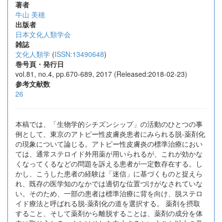
著者
牛山 美穂
出版者
日本文化人類学会
雑誌
文化人類学
(
ISSN:13490648
)
巻号頁・発行日
vol.81, no.4, pp.670-689, 2017 (Released:2018-02-23)
参考文献数
26
本稿では、「生物学的シチズンシップ」の活動のひとつの事
例として、東京のアトピー性皮膚炎患者にみられる脱-薬剤化
の現象について論じる。アトピー性皮膚炎の標準治療におい
ては、通常ステロイド外用薬が用いられるが、これが効かな
くなってくるなどの問題を訴える患者が一定数存在する。し
かし、こうした患者の経験は「迷信」に基づくものと捉えら
れ、既存の医学知のなかでは適切な位置づけがなされていな
い。そのため、一部の患者は標準治療に背を向け、脱ステロ
イド療法と呼ばれる脱-薬剤化の道を選択する。 薬剤を摂取
すること、そして薬剤から離脱することは、薬剤の成分を体