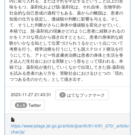
内に取り入れる、またはそれを中止するということ以上の意
味をもつ。薬剤化および脱-薬剤化は、それ自体、生物学的-
社会的な自己形成の過程でもある。薬からの離脱は、患者の
知覚の仕方を規定し、価値観や判断に影響を与える。そし
て、そうした判断がさらに身体や価値観を変化させていく。
本稿では、脱-薬剤化の現象がどのように患者に経験されるの
かをミクロな視点から描き出すとともに、患者の身体的な経
験がいかなる知として位置づけられうるかという点について
考察を行う。標準治療を行うにしても脱ステロイド療法を行
うにしても、アトピー性皮膚炎治療は患者の身体と生活を巻
き込んだ生社会における実験という形をとって現われる。本
稿では、薬剤化が進行していくなかで出現してきた脱-薬剤化
を試みる患者のあり方を、実験社会におけるひとつの「現れ
つつある生のかたち」として描き出す。
2023-11-27 21:43:31
はてなブックマーク
1
Twitter
6 + 5
https://www.jstage.jst.go.jp/article/jjcanth/81/4/81_670/_article/-
char/ja/