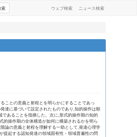
検索
ウェブ検索
ニュース検索
することの意義と射程とを明らかにすることであっ
の発達に基づいて設定されたものであり,知的操作は順
領域であることを指摘した。次に,形式的操作期の知的
形式的操作期の全体構造が如何に構築されるかを明ら
段階論の意義と射程を理解する一助として,発達心理学
説が提起する認知発達の領域固有性・領域普遍性の問