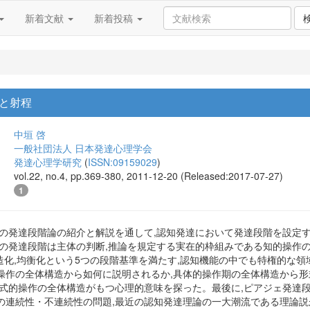
新着文献
新着投稿
と射程
中垣 啓
一般社団法人 日本発達心理学会
発達心理学研究
(
ISSN:09159029
)
vol.22, no.4, pp.369-380, 2011-12-20 (Released:2017-07-27)
1
ェの発達段階論の紹介と解説を通して,認知発達において発達段階を設定
能の発達段階は主体の判断,推論を規定する実在的枠組みである知的操作
構造化,均衡化という5つの段階基準を満たす,認知機能の中でも特権的な
操作の全体構造から如何に説明されるか,具体的操作期の全体構造から
形式的操作の全体構造がもつ心理的意味を探った。最後に,ピアジェ発達
の連続性・不連続性の問題,最近の認知発達理論の一大潮流である理論