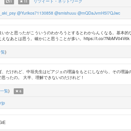
)
リツイート・ネットワーク
1
11
aki_psy
@Yurikos71130858
@smishuuu
@mQDaJvmH5I7QJwc
良いかと思ったがこういうのわかろうとするとわからんくなる。基本的
は思う。確かにと思うことが多い。https://t.co/7NbMV04V6k
一覧
)
、だけれど、中垣先生はピアジェの理論をもとにしながら、その理論の
DK を読んで思ったの。 大半、理解できないのだけれど！
一覧
)
6
rjp
GiE