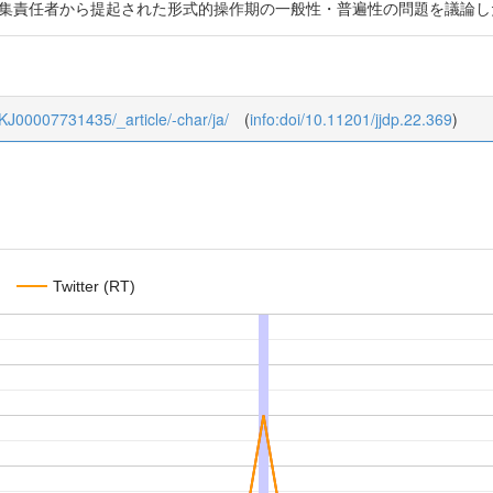
編集責任者から提起された形式的操作期の一般性・普遍性の問題を議論し
2_KJ00007731435/_article/-char/ja/
(
info:doi/10.11201/jjdp.22.369
)
Twitter (RT)