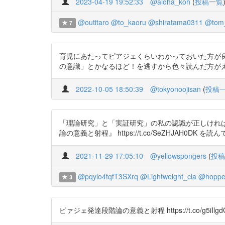
2023-04-19 19:52:33
@aloha_koh
(
投稿一覧
@outitaro
@to_kaoru
@shiratama0311
@tom_
7
育児にあたってピアジェくらいわかっておいた方が
の意識」とかなるほど！を逃すから色々読んだ方がええなあと
2022-10-05 18:50:39
@tokyonoojisan
(
投稿
「理論研究」と「実証研究」の私の認識が正しければ
論の意義と射程』 https://t.co/SeZHJAH0
2021-11-29 17:05:10
@yellowspongers
(
投稿
@pqylo4tqfT3SXrq
@Lightweight_cla
@hoppe
3
ピァジェ発達段階論の意義と射程 https://t.co/g5iIlgd