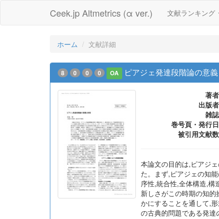
Ceek.jp Altmetrics (α ver.)
文献ランキング
ホーム
文献詳細
ピアジェ発達段階論の意義
8
0
0
0
OA
著者
出版者
雑誌
巻号頁・発行日
被引用文献数
本論文の目的は,ピアジ
た。まず,ピアジェの知
序性,統合性,全体構造,
新しさがこの時期の知的
かにすることを通して,
の古典的問題である発達