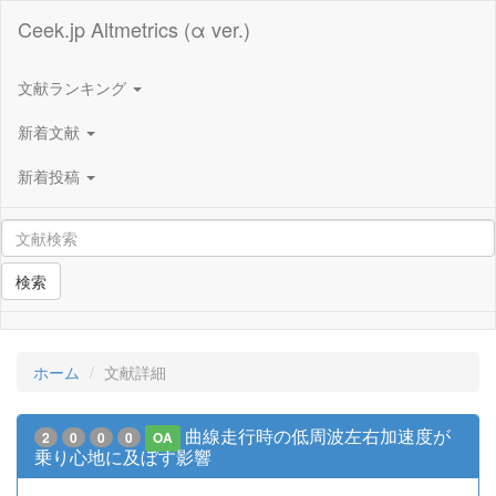
Ceek.jp Altmetrics (α ver.)
文献ランキング
新着文献
新着投稿
検索
ホーム
文献詳細
曲線走行時の低周波左右加速度が
2
0
0
0
OA
乗り心地に及ぼす影響