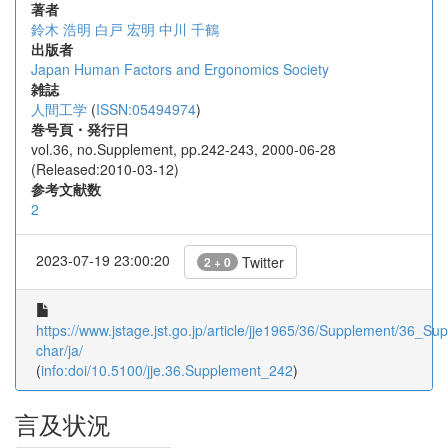
著者
鈴木 浩明
白戸 宏明
中川 千鶴
出版者
Japan Human Factors and Ergonomics Society
雑誌
人間工学
(
ISSN:05494974
)
巻号頁・発行日
vol.36, no.Supplement, pp.242-243, 2000-06-28
(Released:2010-03-12)
参考文献数
2
2023-07-19 23:00:20
Twitter
2 + 0
https://www.jstage.jst.go.jp/article/jje1965/36/Supplement/36_Su
char/ja/
(
info:doi/10.5100/jje.36.Supplement_242
)
言及状況