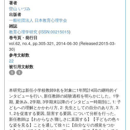
著者
曽山 いづみ
出版者
一般社団法人 日本教育心理学会
雑誌
教育心理学研究
(
ISSN:00215015
)
巻号頁・発行日
vol.62, no.4, pp.305-321, 2014-06-30 (Released:2015-03-
30)
参考文献数
22
被引用文献数
1
1
本研究は新任小学校教師9名を対象に1年間計4回の継時的イ
ンタビューを行い, 新任教師の経験過程を明らかにした。1学
期, 夏休み, 2学期, 3学期末以降のインタビュー時期別に, 1: 子
どもへの理解とかかわり方, 2: 先生としての自分のあり方, 3:
1, 2を促進する要因, 阻害する要因, について分析を行った。
新任教師は【わからなさ/難しさに直面する】【子どもの色々
な姿を見る】ことを通して徐々に【自分なりの感覚をつか