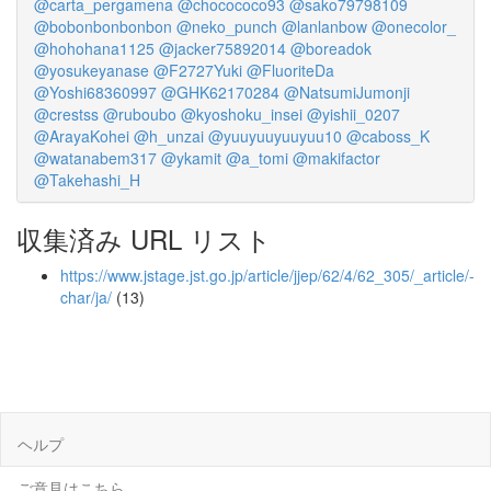
@carta_pergamena
@chocococo93
@sako79798109
@bobonbonbonbon
@neko_punch
@lanlanbow
@onecolor_
@hohohana1125
@jacker75892014
@boreadok
@yosukeyanase
@F2727Yuki
@FluoriteDa
@Yoshi68360997
@GHK62170284
@NatsumiJumonji
@crestss
@ruboubo
@kyoshoku_insei
@yishii_0207
@ArayaKohei
@h_unzai
@yuuyuuyuuyuu10
@caboss_K
@watanabem317
@ykamit
@a_tomi
@makifactor
@Takehashi_H
収集済み URL リスト
https://www.jstage.jst.go.jp/article/jjep/62/4/62_305/_article/-
char/ja/
(13)
ヘルプ
ご意見はこちら