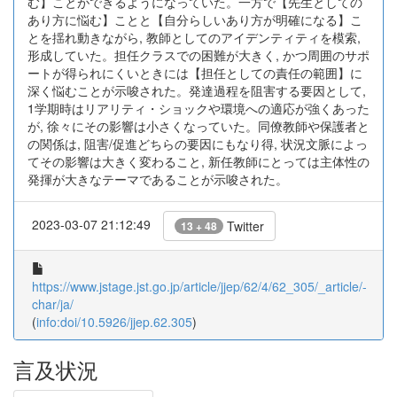
む】ことができるようになっていた。一方で【先生としての
あり方に悩む】ことと【自分らしいあり方が明確になる】こ
とを揺れ動きながら, 教師としてのアイデンティティを模索,
形成していた。担任クラスでの困難が大きく, かつ周囲のサポ
ートが得られにくいときには【担任としての責任の範囲】に
深く悩むことが示唆された。発達過程を阻害する要因として,
1学期時はリアリティ・ショックや環境への適応が強くあった
が, 徐々にその影響は小さくなっていた。同僚教師や保護者と
の関係は, 阻害/促進どちらの要因にもなり得, 状況文脈によっ
てその影響は大きく変わること, 新任教師にとっては主体性の
発揮が大きなテーマであることが示唆された。
2023-03-07 21:12:49
Twitter
13 + 48
https://www.jstage.jst.go.jp/article/jjep/62/4/62_305/_article/-
char/ja/
(
info:doi/10.5926/jjep.62.305
)
言及状況