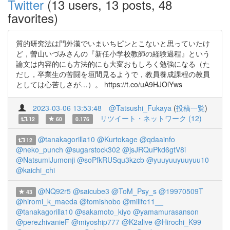
Twitter
(13 users, 13 posts, 48
favorites)
質的研究法は門外漢でいまいちピンとこないと思っていたけ
ど，曽山いづみさんの『新任小学校教師の経験過程』という
論文は内容的にも方法的にも大変おもしろく勉強になる（た
だし，卒業生の苦闘を垣間見るようで，教員養成課程の教員
としては心苦しさが…）。 https://t.co/uA9HJOlYws
2023-03-06 13:53:48
@Tatsushi_Fukaya
(
投稿一覧
)
リツイート・ネットワーク (12)
12
60
0.176
@tanakagorilla10
@Kurtokage
@qdaainfo
12
@neko_punch
@sugarstock302
@jsJRQuPkd6gtV8i
@NatsumiJumonji
@soPfkRUSqu3kzcb
@yuuyuuyuuyuu10
@kaichi_chi
@NQ92r5
@saicube3
@ToM_Psy_s
@19970509T
43
@hiromi_k_maeda
@tomishobo
@milife11__
@tanakagorilla10
@sakamoto_kiyo
@yamamurasanson
@perezhivanieF
@miyoship777
@K2alive
@Hirochi_K99