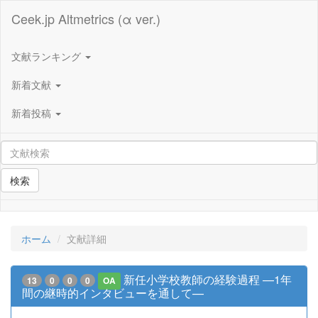
Ceek.jp Altmetrics (α ver.)
文献ランキング
新着文献
新着投稿
検索
ホーム
文献詳細
新任小学校教師の経験過程 —1年
13
0
0
0
OA
間の継時的インタビューを通して—