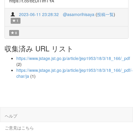
https://t.co/bEDITimTYA
2023-06-11 23:28:32
@asamorihisaya
(
投稿一覧
)
1
0
収集済み URL リスト
https://www.jstage.jst.go.jp/article/jjep1953/18/3/18_166/_pdf
(2)
https://www.jstage.jst.go.jp/article/jjep1953/18/3/18_166/_pdf/-
char/ja
(1)
ヘルプ
ご意見はこちら