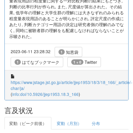
量表現用語の程度量に関する一対比較判断の結果にもとづき,
判断の比率行列が作られ, また, 尺度値が算出された。その結
果, 低学年の理解と大学生群の理解には大きなずれのみられる
程度量表現用語のあることが明らかにされ, 評定尺度の作成に
あたり, 判断カテゴリー用語の決定は研究者側の理解のみでな
く, 同時に被験者群の理解をも配慮しなければならないことが
示唆された。
2023-06-11 23:28:32
知恵袋
1
はてなブックマーク
Twitter
1
1 + 0
https://www.jstage.jst.go.jp/article/jjep1953/18/3/18_166/_article/-
char/ja/
(
info:doi/10.5926/jjep1953.18.3_166
)
言及状況
変動（ピーク前後）
変動（月別）
分布