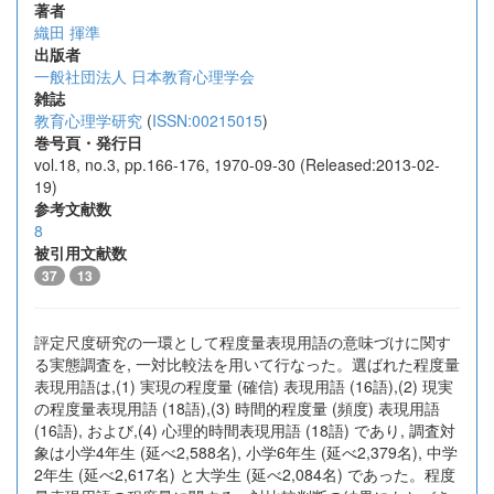
著者
織田 揮準
出版者
一般社団法人 日本教育心理学会
雑誌
教育心理学研究
(
ISSN:00215015
)
巻号頁・発行日
vol.18, no.3, pp.166-176, 1970-09-30 (Released:2013-02-
19)
参考文献数
8
被引用文献数
37
13
評定尺度研究の一環として程度量表現用語の意味づけに関す
る実態調査を, 一対比較法を用いて行なった。選ばれた程度量
表現用語は,(1) 実現の程度量 (確信) 表現用語 (16語),(2) 現実
の程度量表現用語 (18語),(3) 時間的程度量 (頻度) 表現用語
(16語), および,(4) 心理的時間表現用語 (18語) であり, 調査対
象は小学4年生 (延べ2,588名), 小学6年生 (延べ2,379名), 中学
2年生 (延べ2,617名) と大学生 (延べ2,084名) であった。程度