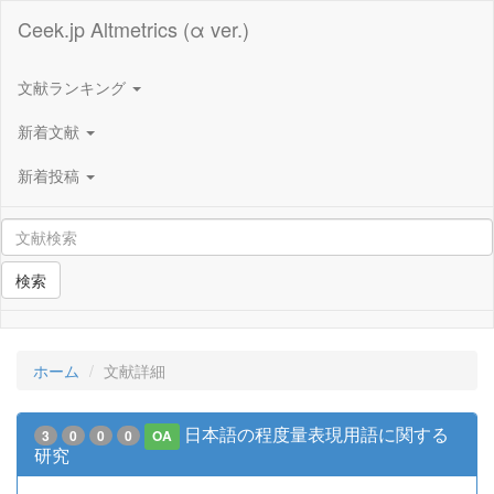
Ceek.jp Altmetrics (α ver.)
文献ランキング
新着文献
新着投稿
検索
ホーム
文献詳細
日本語の程度量表現用語に関する
3
0
0
0
OA
研究