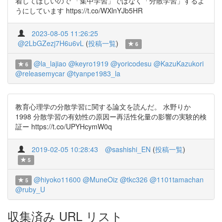
着してほしいので 「集中学習」ではなく「分散学習」するよ
うにしています https://t.co/WXlnYJb5HR
2023-08-05 11:26:25
@2LbGZezj7H6u6vL
(
投稿一覧
)
6
@la_lajiao
@keyro1919
@yoricodesu
@KazuKazukori
6
@releasemycar
@tyanpe1983_la
教育心理学の分散学習に関する論文を読んだ。 水野りか
1998 分散学習の有効性の原因ー再活性化量の影響の実験的検
証ー https://t.co/UPYHcymW0q
2019-02-05 10:28:43
@sashishi_EN
(
投稿一覧
)
5
@hiyoko11600
@MuneOiz
@tkc326
@1101tamachan
5
@ruby_U
収集済み URL リスト