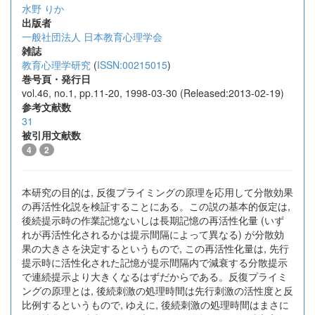
水野 りか
出版者
一般社団法人 日本教育心理学会
雑誌
教育心理学研究
(
ISSN:00215015
)
巻号頁・発行日
vol.46, no.1, pp.11-20, 1998-03-30 (Released:2013-02-19)
参考文献数
31
被引用文献数
4
2
本研究の目的は, 反復プライミングの原理を応用して分散効果
の再活性化説を検証することにある。この説の基本的仮定は,
後続提示時の作業記憶ないしは長期記憶の再活性化量 (いず
れが再活性化されるかは提示間隔によって異なる) が分散効
果の大きさを決定するというもので, この再活性化量は, 先行
提示時に活性化された記憶が提示間隔内で減衰する分散提示
で連続提示より大きくなるはずだからである。反復プライミ
ングの原理とは, 後続刺激の処理時間は先行刺激の活性度と反
比例するというもので, ゆえに, 後続刺激の処理時間はまさに