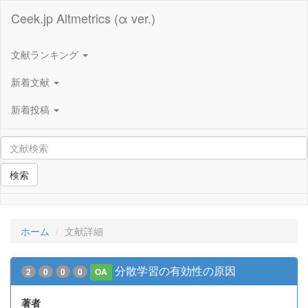
Ceek.jp Altmetrics (α ver.)
文献ランキング
新着文献
新着投稿
検索
ホーム
文献詳細
分散学習の有効性の原因
2
0
0
0
OA
著者