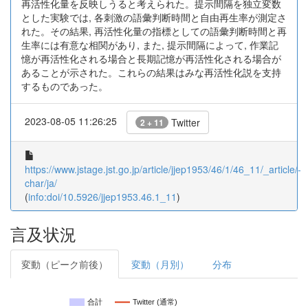
再活性化量を反映しうると考えられた。提示間隔を独立変数
とした実験では, 各刺激の語彙判断時間と自由再生率が測定さ
れた。その結果, 再活性化量の指標としての語彙判断時間と再
生率には有意な相関があり, また, 提示間隔によって, 作業記
憶が再活性化される場合と長期記憶が再活性化される場合が
あることが示された。これらの結果はみな再活性化説を支持
するものであった。
2023-08-05 11:26:25
Twitter
2 + 11
https://www.jstage.jst.go.jp/article/jjep1953/46/1/46_11/_article/-
char/ja/
(
info:doi/10.5926/jjep1953.46.1_11
)
言及状況
変動（ピーク前後）
変動（月別）
分布
合計
Twitter (通常)