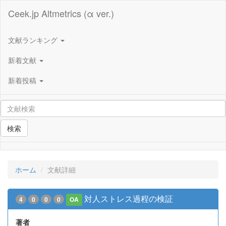
Ceek.jp Altmetrics (α ver.)
文献ランキング
新着文献
新着投稿
検索
ホーム
文献詳細
対人ストレス過程の検証
4
0
0
0
OA
著者