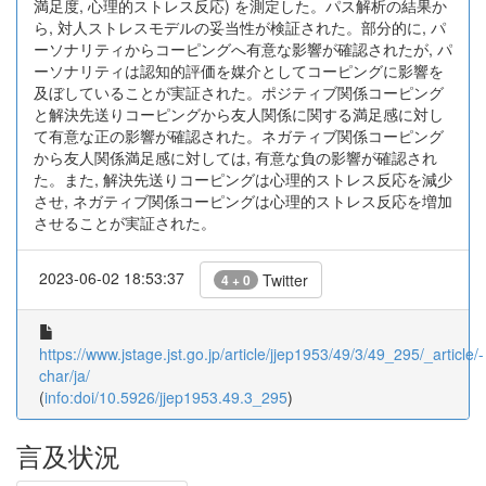
満足度, 心理的ストレス反応) を測定した。パス解析の結果か
ら, 対人ストレスモデルの妥当性が検証された。部分的に, パ
ーソナリティからコーピングへ有意な影響が確認されたが, パ
ーソナリティは認知的評価を媒介としてコーピングに影響を
及ぼしていることが実証された。ポジティブ関係コーピング
と解決先送りコーピングから友人関係に関する満足感に対し
て有意な正の影響が確認された。ネガティブ関係コーピング
から友人関係満足感に対しては, 有意な負の影響が確認され
た。また, 解決先送りコーピングは心理的ストレス反応を減少
させ, ネガティブ関係コーピングは心理的ストレス反応を増加
させることが実証された。
2023-06-02 18:53:37
Twitter
4 + 0
https://www.jstage.jst.go.jp/article/jjep1953/49/3/49_295/_article/-
char/ja/
(
info:doi/10.5926/jjep1953.49.3_295
)
言及状況