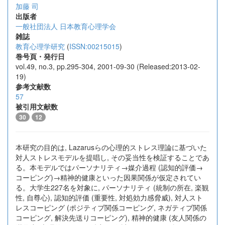
加藤 司
出版者
一般社団法人 日本教育心理学会
雑誌
教育心理学研究
(
ISSN:00215015
)
巻号頁・発行日
vol.49, no.3, pp.295-304, 2001-09-30 (Released:2013-02-
19)
参考文献数
57
被引用文献数
30
12
本研究の目的は, Lazarusらの心理的ストレス理論に基づいた
対人ストレスモデルを提唱し, その妥当性を検証することであ
る。本モデルではパーソナリティ→媒介過程 (認知的評価→
コーピング)→精神的健康といった因果関係が仮定されてい
る。大学生227名を対象に, パーソナリティ (統制の所在, 楽観
性, 自尊心), 認知的評価 (重要性, 対処効力感脅威), 対人スト
レスコーピング (ポジティブ関係コーピング, ネガティブ関係
コーピング, 解決先送りコーピング), 精神的健康 (友人関係の