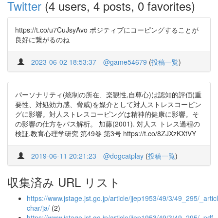
Twitter
(4 users, 4 posts, 0 favorites)
https://t.co/u7CuJsyAvo ポジティブにコーピングすることが
良好に繋がるのね
2023-06-02 18:53:37
@game54679
(
投稿一覧
)
パーソナリティ(統制の所在、楽観性,自尊心)は認知的評価(重
要性、対処効力感、脅威)を媒介として対人ストレスコーピン
グに影響。対人ストレスコーピングは精神的健康に影響。そ
の影響の仕方をパス解析。 加藤(2001). 対人ス トレス過程の
検証.教育心理学研究 第49巻 第3号 https://t.co/8ZJXzKXtVY
2019-06-11 20:21:23
@dogcatplay
(
投稿一覧
)
収集済み URL リスト
https://www.jstage.jst.go.jp/article/jjep1953/49/3/49_295/_articl
char/ja/
(2)
https://www.jstage.jst.go.jp/article/jjep1953/49/3/49_295/_pdf