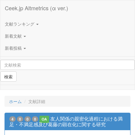
Ceek.jp Altmetrics (α ver.)
文献ランキング
新着文献
新着投稿
検索
ホーム
文献詳細
友人関係の親密化過程における満
4
0
0
0
OA
足・不満足感及び葛藤の顕在化に関する研究