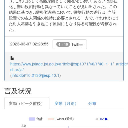
り, これに応じて葛藤原因として顕在化し易い, あるいは顕在
化し難い役割行動も異なっていくことが見い出された。この
結果に基づき, 親密化過程において, 役割行動の遂行は, 当該
段階での友人関係の維持に必要とされる一方で, それゆえにま
た対人葛藤を引き起こす原因にもなり得る可能性が考察され
た。
2023-03-07 02:28:55
Twitter
4 + 10
https://www.jstage.jst.go.jp/article/jjesp1971/40/1/40_1_1/_article/
char/ja/
(
info:doi/10.2130/jjesp.40.1
)
言及状況
変動（ピーク前後）
変動（月別）
分布
合計
Twitter (通常)
1/2
2.0