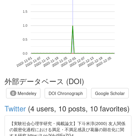
1.5
1.0
0.5
0.0
2022-12-19
2022-11-01
2022-11-19
2022-12-07
2022-12-25
2022-11-07
2022-11-25
2022-12-13
2022-11-13
2022-12-01
外部データベース (DOI)
Mendeley
DOI Chronograph
Google Scholar
0
Twitter
(4 users, 10 posts, 10 favorites)
【実験社会心理学研究・掲載論文】下斗米淳(2000) 友人関係
の親密化過程における満足・不満足感及び葛藤の顕在化に関
する研究 https://t.co/YdulSEgZG4