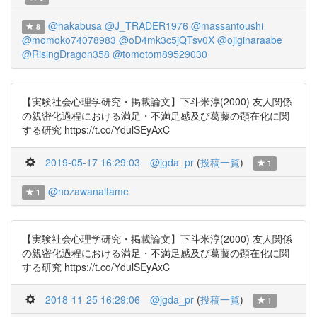
@hakabusa
@J_TRADER1976
@massantoushi
8
@momoko74078983
@oD4mk3c5jQTsv0X
@ojiginaraabe
@RisingDragon358
@tomotom89529030
【実験社会心理学研究・掲載論文】下斗米淳(2000) 友人関係
の親密化過程における満足・不満足感及び葛藤の顕在化に関
する研究 https://t.co/YdulSEyAxC
2019-05-17 16:29:03
@jgda_pr
(
投稿一覧
)
1
@nozawanaitame
1
【実験社会心理学研究・掲載論文】下斗米淳(2000) 友人関係
の親密化過程における満足・不満足感及び葛藤の顕在化に関
する研究 https://t.co/YdulSEyAxC
2018-11-25 16:29:06
@jgda_pr
(
投稿一覧
)
1