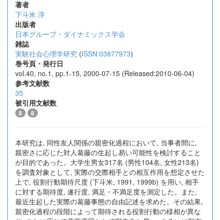
著者
下斗米 淳
出版者
日本グループ・ダイナミックス学会
雑誌
実験社会心理学研究
(
ISSN:03877973
)
巻号頁・発行日
vol.40, no.1, pp.1-15, 2000-07-15 (Released:2010-06-04)
参考文献数
35
被引用文献数
8
8
本研究は, 同性友人関係の親密化過程において, 当事者間に,
親密さに応じた対人葛藤の生起し易い可能性を検討すること
が目的であった。大学生男女317名 (男性104名, 女性213名)
を調査対象として, 実際の交際相手との相互作用を想定させた
上で, 役割行動期待尺度 (下斗米, 1991, 1999b) を用い, 相手
に対する期待度, 遂行度, 満足・不満足度を測定した。また,
最近生起した実際の葛藤事態の自由記述を求めた。その結果,
親密化過程の段階によって期待される役割行動の様相が異な