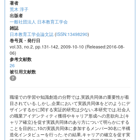
著者
荒木 淳子
出版者
一般社団法人 日本教育工学会
雑誌
日本教育工学会論文誌
(
ISSN:13498290
)
巻号頁・発行日
vol.33, no.2, pp.131-142, 2009-10-10 (Released:2016-08-
06)
参考文献数
26
被引用文献数
7
職場での学習や知識創造の分野では,実践共同体の重要性が着
目されている.しかし,企業において実践共同体をどのようにデ
ザインするかに関する実証的研究は少ない.本研究では,社会人
の職業アイデンティティ獲得やキャリア形成への意欲向上(キ
ャリア確立)を促す実践共同体のあり方について明らかにする
ことを目的に,10の実践共同体に参加するメンバー30名に半構
造化インタビューを行った.その結果,キャリアの確立を促す実