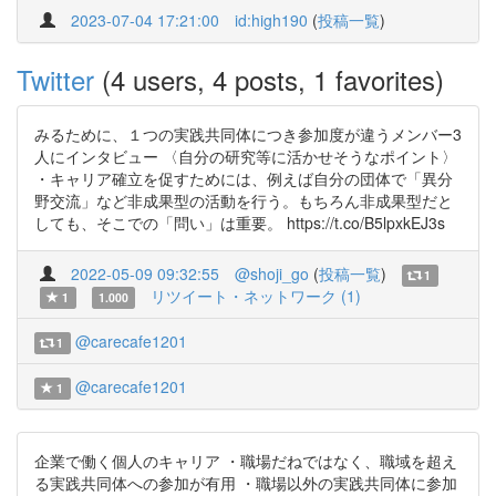
2023-07-04 17:21:00
id:high190
(
投稿一覧
)
Twitter
(4 users, 4 posts, 1 favorites)
みるために、１つの実践共同体につき参加度が違うメンバー3
人にインタビュー 〈自分の研究等に活かせそうなポイント〉
・キャリア確立を促すためには、例えば自分の団体で「異分
野交流」など非成果型の活動を行う。もちろん非成果型だと
しても、そこでの「問い」は重要。 https://t.co/B5lpxkEJ3s
2022-05-09 09:32:55
@shoji_go
(
投稿一覧
)
1
リツイート・ネットワーク (1)
1
1.000
@carecafe1201
1
@carecafe1201
1
企業で働く個人のキャリア ・職場だねではなく、職域を超え
る実践共同体への参加が有用 ・職場以外の実践共同体に参加