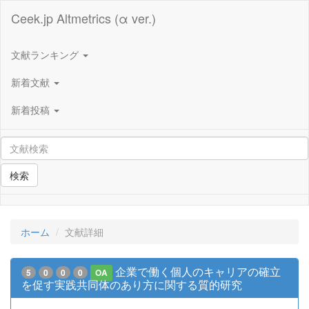
Ceek.jp Altmetrics (α ver.)
文献ランキング
新着文献
新着投稿
検索
ホーム
文献詳細
企業で働く個人のキャリアの確立
5
0
0
0
OA
を促す実践共同体のあり方に関する質的研究