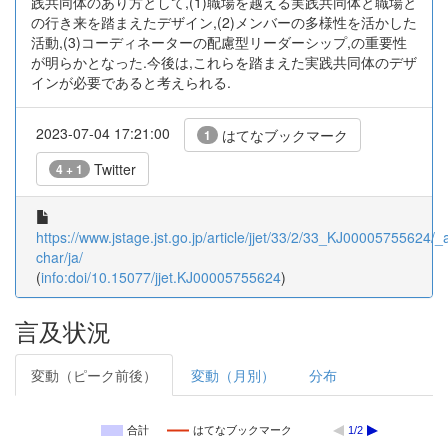
践共同体のあり方として,(1)職場を越える実践共同体と職場と
の行き来を踏まえたデザイン,(2)メンバーの多様性を活かした
活動,(3)コーディネーターの配慮型リーダーシップ,の重要性
が明らかとなった.今後は,これらを踏まえた実践共同体のデザ
インが必要であると考えられる.
2023-07-04 17:21:00
はてなブックマーク
1
Twitter
4 + 1
https://www.jstage.jst.go.jp/article/jjet/33/2/33_KJ00005755624/_ar
char/ja/
(
info:doi/10.15077/jjet.KJ00005755624
)
言及状況
変動（ピーク前後）
変動（月別）
分布
合計
はてなブックマーク
1/2