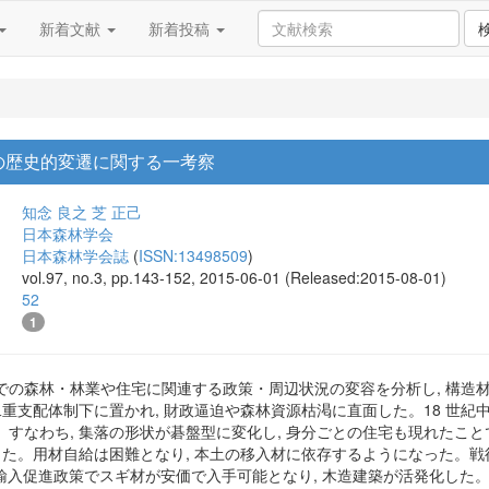
新着文献
新着投稿
の歴史的変遷に関する一考察
知念 良之
芝 正己
日本森林学会
日本森林学会誌
(
ISSN:13498509
)
vol.97, no.3, pp.143-152, 2015-06-01 (Released:2015-08-01)
52
1
での森林・林業や住宅に関連する政策・周辺状況の変容を分析し, 構造
二重支配体制下に置かれ, 財政逼迫や森林資源枯渇に直面した。18 世紀
すなわち, 集落の形状が碁盤型に変化し, 身分ごとの住宅も現れたこと
した。用材自給は困難となり, 本土の移入材に依存するようになった。戦後
輸入促進政策でスギ材が安価で入手可能となり, 木造建築が活発化した。