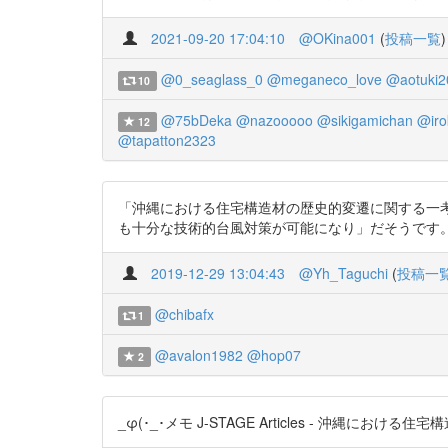
2021-09-20 17:04:10
@OKina001
(
投稿一覧
)
@0_seaglass_0
@meganeco_love
@aotuki2
10
@75bDeka
@nazooooo
@sikigamichan
@iro
12
@tapatton2323
「沖縄における住宅構造材の歴史的変遷に関する一考察」 
も十分な技術的台風対策が可能になり」だそうです。すみませんで
2019-12-29 13:04:43
@Yh_Taguchi
(
投稿一
@chibafx
1
@avalon1982
@hop07
2
_φ(･_･メモ J-STAGE Articles - 沖縄における住宅