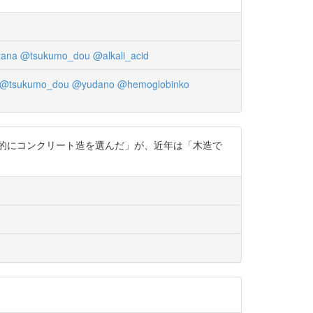
tana
@tsukumo_dou
@alkali_acid
@tsukumo_dou
@yudano
@hemoglobinko
民が積極的にコンクリート造を選んだ」が、近年は「木造で