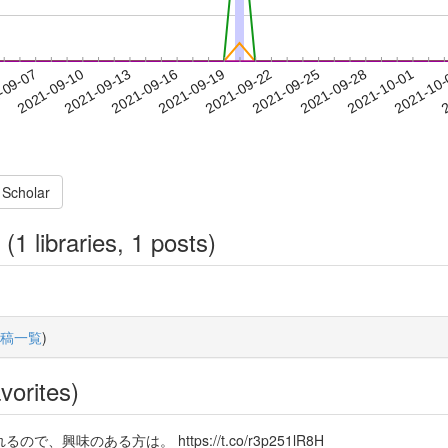
2021-09-28
2021-10-01
2021-10
-09-07
2
2021-09-10
2021-09-13
2021-09-16
2021-09-19
2021-09-22
2021-09-25
 Scholar
(1 libraries, 1 posts)
稿一覧
)
vorites)
のある方は。 https://t.co/r3p251lR8H