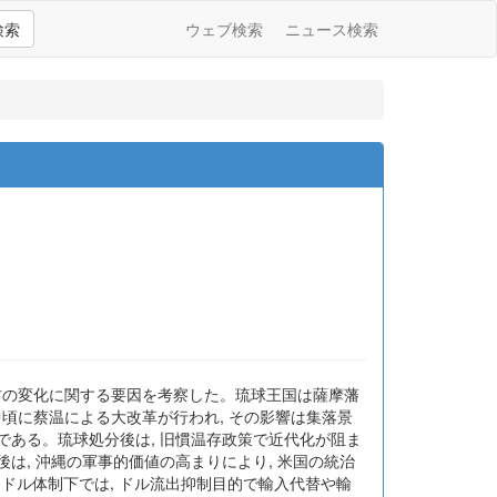
検索
ウェブ検索
ニュース検索
材の変化に関する要因を考察した。琉球王国は薩摩藩
中頃に蔡温による大改革が行われ, その影響は集落景
である。琉球処分後は, 旧慣温存政策で近代化が阻ま
は, 沖縄の軍事的価値の高まりにより, 米国の統治
ドル体制下では, ドル流出抑制目的で輸入代替や輸