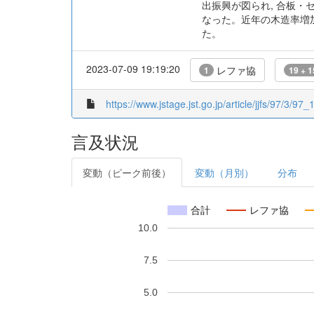
出振興が図られ, 合板・
なった。近年の木造率増
た。
2023-07-09 19:19:20
レファ協
1
19 + 1
https://www.jstage.jst.go.jp/article/jjfs/97/3/97_
言及状況
変動（ピーク前後）
変動（月別）
分布
合計
レファ協
10.0
7.5
5.0