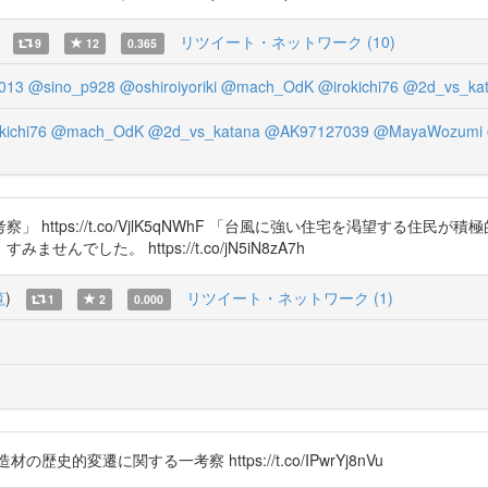
リツイート・ネットワーク (10)
9
12
0.365
013
@sino_p928
@oshiroiyoriki
@mach_OdK
@irokichi76
@2d_vs_ka
kichi76
@mach_OdK
@2d_vs_katana
@AK97127039
@MayaWozumi
https://t.co/VjlK5qNWhF 「台風に強い住宅を渇望する住
した。 https://t.co/jN5iN8zA7h
覧
)
リツイート・ネットワーク (1)
1
2
0.000
構造材の歴史的変遷に関する一考察 https://t.co/IPwrYj8nVu