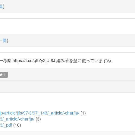
覧
)
一覧
)
tps://t.co/q9Zy2jUf6J 編み茅を壁に使っていますね
1
jp/article/jjfs/97/3/97_143/_article/-char/ja/
(1)
3/_article/-char/ja/
(3)
43/_pdf
(16)