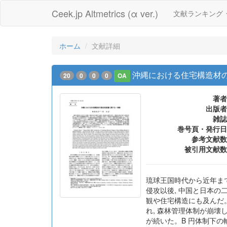
Ceek.jp Altmetrics (α ver.)
文献ランキング
ホーム
文献詳細
沖縄における住宅構造材
20
0
0
0
OA
著者
出版者
雑誌
巻号頁・発行日
参考文献数
被引用文献数
琉球王国時代から近年ま
侵攻以後, 中国と日本の
観や住宅構造にも及んだ。
れ, 森林管理体制が崩壊
が続いた。B 円体制下の