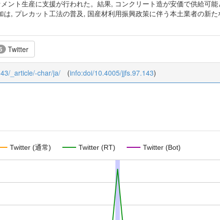
セメント生産に支援が行われた。結果, コンクリート造が安価で供給可能と
加は, プレカット工法の普及, 国産材利用振興政策に伴う本土業者の新
Twitter
5
143/_article/-char/ja/
(
info:doi/10.4005/jjfs.97.143
)
Twitter (通常)
Twitter (RT)
Twitter (Bot)