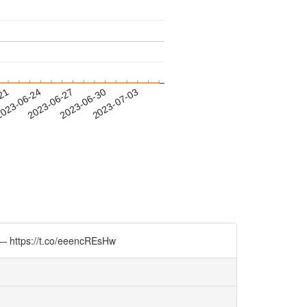
-21
023-06-24
2023-06-27
2023-06-30
2023-07-03
t.co/eeencREsHw