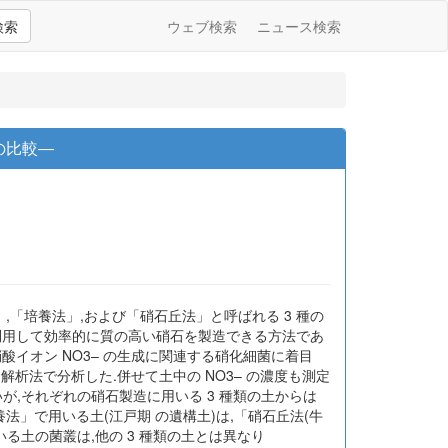
検索
ウェブ検索
ニュース検索
の比較―
,「培養法」,および「硝石丘法」と呼ばれる 3 種の
利用して効率的に質の高い硝石を製造できる方法であ
硝酸イオン NO3– の生成に関連する硝化細菌に着目
ム解析法で分析した.併せて土中の NO3– の濃度も測定
いが,それぞれの硝石製造に用いる 3 種類の土からは
培養法」で用いる土(江戸期 の遺構土)は,「硝石丘法(牛
る土の菌叢は,他の 3 種類の土とは異なり