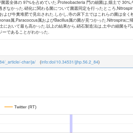
門の細菌が菌叢全体の 97%を占めていた.Proteobacteria 門の細菌は,畑土で
かった.硝化に関わる菌について菌叢同定を行ったところ,Nitrospira,Nitrobact
土および牛糞堆肥で見出された.しかし,寺の床下土ではこれらの菌は全く
omonas属,Paracoccus属およびBacillus属の菌が見つかった.Nitrospiraに帰属
土において最も高かった.以上の結果から,硝石製造法は,土中の細菌を巧み
ジーであることがわかった.
84/_article/-char/ja/
(
info:doi/10.34531/jjhp.56.2_84
)
Twitter (RT)