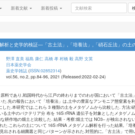
新着文献
新着投稿
解析と史学的検証―「古土法」,「培養法」,「硝石丘法」の土
野澤 直美
福島 康仁
高橋 孝
村橋 毅
高野 文英
日本薬史学会
薬史学雑誌
(
ISSN:02852314
)
vol.56, no.2, pp.84-96, 2021 (Released:2022-02-24)
な原料であり,戦国時代から江戸の終わりまでのわが国において「古土法」
いた.先の報告において「培養法」は,土中の豊富なアンモニア態窒素を
した.本研究では,これら 3 種類の土をメタゲノムから比較した. 方法:
いる土中のバクテリア分 布を 16S rRNA 遺伝子を対象としたメタゲノ
的な耕作地の畑土と比較した. 結果・考察:畑土では NO3– が検出されな
された.これらの土について 16S rRNA メタゲノム解析を行った結果,「
見出される細菌叢と同じパターンが示された.対照的に,「古土法」で用い