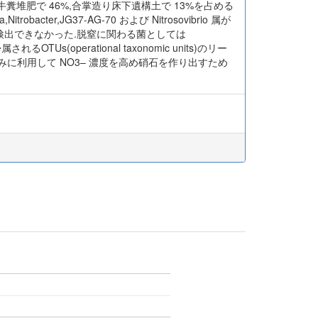
 30%,牛糞堆肥で 46%,合掌造り床下遺構土で 13%を占める
er,JG37-AG-70 および Nitrosovibrio 属が
検出できなかった.脱窒に関わる菌としては
されるOTUs(operational taxonomic units)のリー
に利用して NO3– 濃度を高め硝石を作り出すため