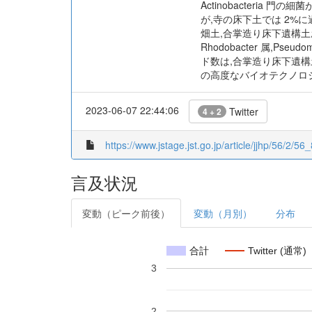
Actinobacteria 
が,寺の床下土では 2%に過ぎな
畑土,合掌造り床下遺構
Rhodobacter 属,Pseud
ド数は,合掌造り床下遺構
の高度なバイオテクノロ
2023-06-07 22:44:06
Twitter
4 + 2
https://www.jstage.jst.go.jp/article/jjhp/56/2/56_
言及状況
変動（ピーク前後）
変動（月別）
分布
合計
Twitter (通常)
3
2