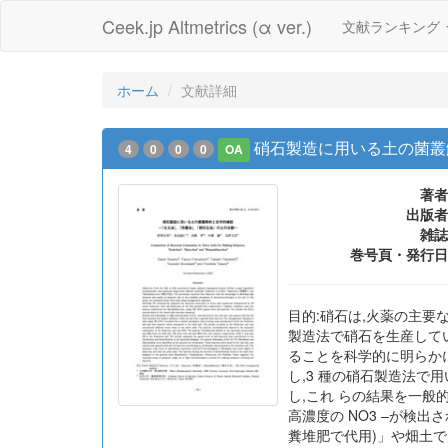
Ceek.jp Altmetrics (α ver.)
文献ランキング
ホーム
文献詳細
硝石製造に用いる土の菌叢
4
0
0
0
OA
著者
出版者
雑誌
巻号頁・発行日
目的:硝石は,火薬の主要
製造法で硝石を生産して
ることを科学的に明らかに
し,3 種の硝石製造法で用
し,これ らの結果を一般
高濃度の NO3 –が検出
糞堆肥で代用)」や畑土で