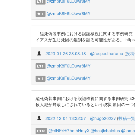
@zmbK8F6LOuwr8MY
1
@zmbK8F6LOuwr8MY
1
「縊死偽装事例における誤認検視に関する事例研究
イアスが生じ死因の鑑別を誤る可能性がある。 https://t.
2023-01-26 23:03:18
@respectharuma
(
投稿
@zmbK8F6LOuwr8MY
1
@zmbK8F6LOuwr8MY
1
縊死偽装事例における誤認検視に関する事例研究 43
殺人犯が野放しにされているという現状 原因の一つにまず自殺ありき
2022-12-04 13:32:57
@hugo2022v
(
投稿一
@ctNFrHGheIhHmyX
@houjichalotus
@tomak
18