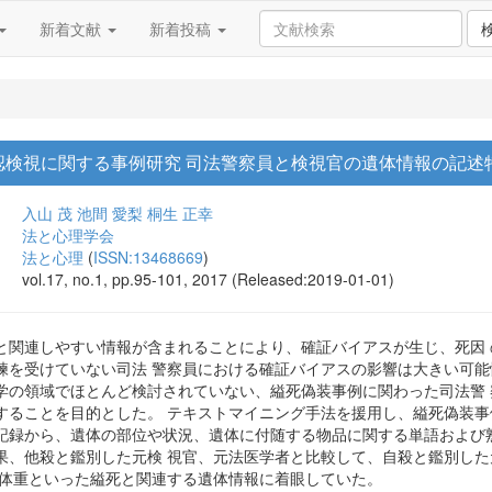
新着文献
新着投稿
認検視に関する事例研究 司法警察員と検視官の遺体情報の記述
入山 茂
池間 愛梨
桐生 正幸
法と心理学会
法と心理
(
ISSN:13468669
)
vol.17, no.1, pp.95-101, 2017 (Released:2019-01-01)
と関連しやすい情報が含まれることにより、確証バイアスが生じ、死因
練を受けていない司法 警察員における確証バイアスの影響は大きい可能
学の領域でほとんど検討されていない、縊死偽装事例に関わった司法警
することを目的とした。 テキストマイニング手法を援用し、縊死偽装事例
録から、遺体の部位や状況、遺体に付随する物品に関する単語および熟 語
果、他殺と鑑別した元検 視官、元法医学者と比較して、自殺と鑑別し
、体重といった縊死と関連する遺体情報に着眼していた。