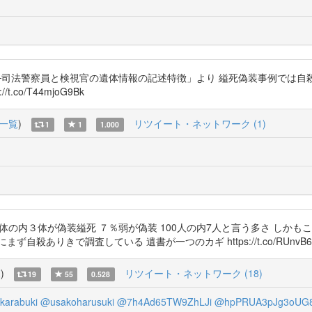
─司法警察員と検視官の遺体情報の記述特徴」より 縊死偽装事例では自
co/T44mjoG9Bk
一覧
)
リツイート・ネットワーク (1)
1
1
1.000
体の内３体が偽装縊死 ７％弱が偽装 100人の内7人と言う多さ しか
で調査している 遺書が一つのカギ https://t.co/RUnvB6qWMO htt
覧
)
リツイート・ネットワーク (18)
19
55
0.528
arabuki
@usakoharusuki
@7h4Ad65TW9ZhLJi
@hpPRUA3pJg3oUG