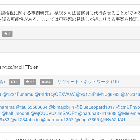
偽装事例における誤認検視に関する事例研究」 検視を司法警察員に代行させるこ
を誤る可能性がある。ここでは犯罪死の見逃しが起こりうる事案を検証
2
//t.co/n4pHFT3ien
覧
)
リツイート・ネットワーク (15)
8
27
0.354
8
@1224Funamu
@r4Irk1cyOEXVAaV
@9q173PnM1Ug6x83
@a1234a
harema
@taui55583664
@bimajobijin
@BlueLeopard1017
@cmUPh9o
5
@half_moon8
@wjCUUVUzJmSAORz
@haruna87414688
@Mielemie
6x83
@a1234abcde
@marmaru1357
@ringo7655
@tRyA2dAG