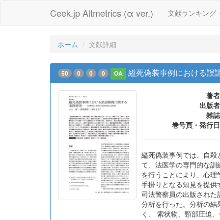
Ceek.jp Altmetrics (α ver.)
文献ランキング
ホーム
文献詳細
縊死偽装事例における誤
50
0
0
0
OA
著者
出版者
雑誌
巻号頁・発行日
縊死偽装事例では、自殺
て、法医学の専門的な訓
を行うことにより、心理
手掛りとなる知見を提供
司法警察員の出版された記
分析を行った。分析の結
く、 索状物、頸部圧迫