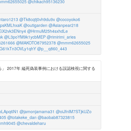
mm62655025
@chikach95136230
taro1213
@Tk8cqtj0vh9du9x
@cocoyoko6
psKMLhxaK
@outigarden
@Asianpear218
iX2vk3ENny4
@HrmuM25h4sxhdLe
uk
@L3poYM9k1ycbMEP
@rimirimi_aries
4261666
@MAKOTO87952378
@mmm62655025
G61kTn3OVLy1qhY
@p__q860_443
 2017年 縊死偽装事例における誤認検視に関する
bLApq6N1
@jamonjamama31
@oiJfnlM7STjkUZo
405
@totakeke_dan
@baobab87323815
ilmh9045
@chevaldeharu