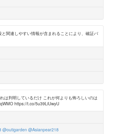
殺と関連しやすい情報が含まれることにより、確証バ
もこれは判明しているだけ これが何よりも怖ろしいのは
ps://t.co/5u39LiUwyU
8
@outigarden
@Asianpear218