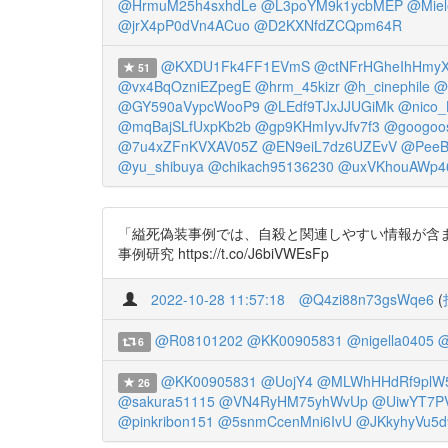
@HrmuM25h4sxhdLe
@L3poYM9k1ycbMEP
@Miel
@jrX4pP0dVn4ACuo
@D2KXNfdZCQpm64R
@KXDU1Fk4FF1EVmS
@ctNFrHGheIhHmy
51
@vx4BqOzniEZpegE
@hrm_45kizr
@h_cinephile
@
@GY590aVypcWooP9
@LEdf9TJxJJUGiMk
@nico_
@mqBajSLfUxpKb2b
@gp9KHmIyvJfv7f3
@googoo
@7u4xZFnKVXAV05Z
@EN9eiL7dz6UZEvV
@PeeB
@yu_shibuya
@chikach95136230
@uxVKhouAWp4
「縊死偽装事例では、自殺と関連しやすい情報が含ま
事例研究 https://t.co/J6biVWEsFp
2022-10-28 11:57:18
@Q4zi88n73gsWqe6
(
@R08101202
@KK00905831
@nigella0405
@
6
@KK00905831
@UojY4
@MLWhHHdRf9plW
26
@sakura51115
@VN4RyHM75yhWvUp
@UiwYT7PV
@pinkribon151
@5snmCcenMni6IvU
@JKkyhyVu5d