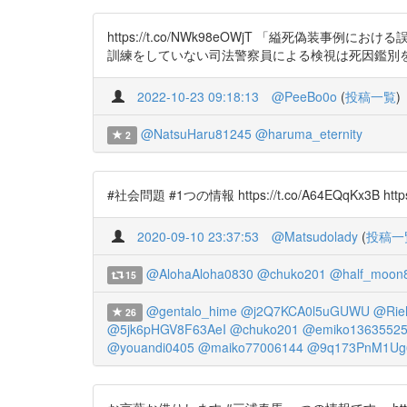
https://t.co/NWk98eOWjT 「縊死
訓練をしていない司法警察員による検視は死因鑑別
2022-10-23 09:18:13
@PeeBo0o
(
投稿一覧
)
@NatsuHaru81245
@haruma_eternity
2
#社会問題 #1つの情報 https://t.co/A64EQqKx3B https:
2020-09-10 23:37:53
@Matsudolady
(
投稿一
@AlohaAloha0830
@chuko201
@half_moon
15
@gentalo_hime
@j2Q7KCA0l5uGUWU
@Rie
26
@5jk6pHGV8F63AeI
@chuko201
@emiko1363552
@youandi0405
@maiko77006144
@9q173PnM1Ug