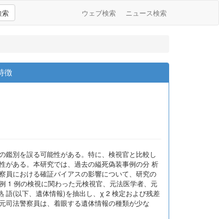
検索
ウェブ検索
ニュース検索
特徴
 の鑑別を誤る可能性がある。特に、検視官と比較し
性がある。本研究では、過去の縊死偽装事例の分 析
 察員における確証バイアスの影響について、研究の
 1 例の検視に関わった元検視官、元法医学者、元
(以下、遺体情報)を抽出し、χ 2 検定および残差
た元司法警察員は、着眼する遺体情報の種類が少な