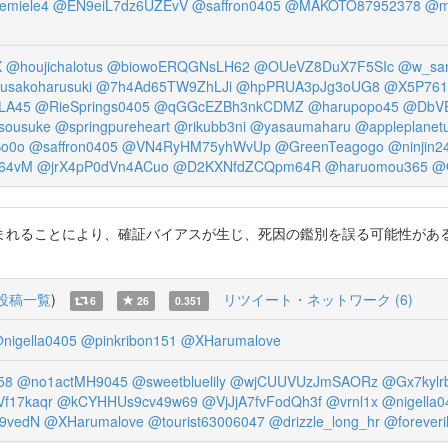
emiele4
@EN9eiL7dz6UZEvV
@saffron0405
@MAKOTO87952378
@m
X
@houjichalotus
@biowoERQGNsLH62
@OUeVZ8DuX7F5SIc
@w_san
usakoharusuki
@7h4Ad65TW9ZhLJi
@hpPRUA3pJg3oUG8
@X5P761
LA45
@RieSprings0405
@qGGcEZBh3nkCDMZ
@harupopo45
@DbVE
sousuke
@springpureheart
@rikubb3ni
@yasaumaharu
@appleplanet
o0o
@saffron0405
@VN4RyHM75yhWvUp
@GreenTeagogo
@ninjin2
64vM
@jrX4pP0dVn4ACuo
@D2KXNfdZCQpm64R
@haruomou365
@
れることにより、確証バイアスが生じ、死因の鑑別を誤る可能性がある」
投稿一覧
)
リツイート・ネットワーク (6)
6
26
0.351
nigella0405
@pinkribon151
@XHarumalove
58
@no1actMH9045
@sweetbluelily
@wjCUUVUzJmSAORz
@Gx7kylr
f17kaqr
@kCYHHUs9cv49w69
@VjJjA7fvFodQh3f
@vrnl1x
@nigella0
9vedN
@XHarumalove
@tourist63006047
@drizzle_long_hr
@forever