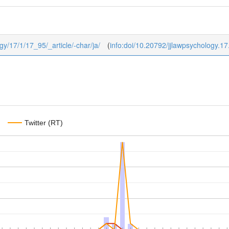
ogy/17/1/17_95/_article/-char/ja/
(
info:doi/10.20792/jjlawpsychology.1
Twitter (RT)