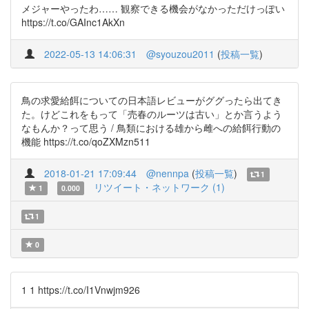
メジャーやったわ…… 観察できる機会がなかっただけっぽい
https://t.co/GAInc1AkXn
2022-05-13 14:06:31
@syouzou2011
(
投稿一覧
)
鳥の求愛給餌についての日本語レビューがググったら出てき
た。けどこれをもって「売春のルーツは古い」とか言うよう
なもんか？って思う / 鳥類における雄から雌への給餌行動の
機能 https://t.co/qoZXMzn511
2018-01-21 17:09:44
@nennpa
(
投稿一覧
)
1
リツイート・ネットワーク (1)
1
0.000
1
0
1 1 https://t.co/I1Vnwjm926