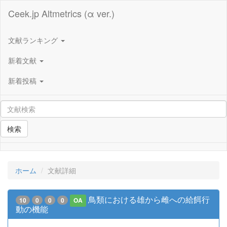
Ceek.jp Altmetrics (α ver.)
文献ランキング
新着文献
新着投稿
検索
ホーム
文献詳細
鳥類における雄から雌への給餌行
10
0
0
0
OA
動の機能