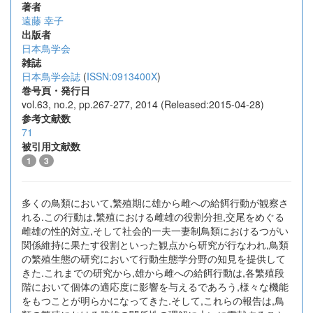
著者
遠藤 幸子
出版者
日本鳥学会
雑誌
日本鳥学会誌
(
ISSN:0913400X
)
巻号頁・発行日
vol.63, no.2, pp.267-277, 2014 (Released:2015-04-28)
参考文献数
71
被引用文献数
1
3
多くの鳥類において,繁殖期に雄から雌への給餌行動が観察さ
れる.この行動は,繁殖における雌雄の役割分担,交尾をめぐる
雌雄の性的対立,そして社会的一夫一妻制鳥類におけるつがい
関係維持に果たす役割といった観点から研究が行なわれ,鳥類
の繁殖生態の研究において行動生態学分野の知見を提供して
きた.これまでの研究から,雄から雌への給餌行動は,各繁殖段
階において個体の適応度に影響を与えるであろう,様々な機能
をもつことが明らかになってきた.そして,これらの報告は,鳥