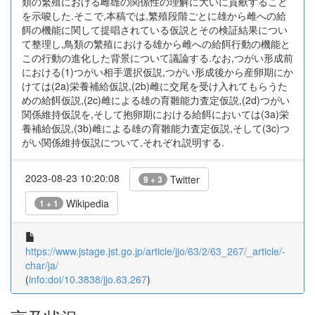
類の繁殖における雌雄の関係性の理解に大いに貢献すること
を示唆した.そこで,本稿では,繁殖段階ごとに雄から雌への給
餌の機能に関して提唱されている仮説とその検証結果につい
て整理し,鳥類の繁殖における雄から雌への給餌行動の機能と
この行動の進化した背景について議論する.なお,つがい形成前
における(1)つがい相手選択仮説,つがい形成後から産卵期にか
けては(2a)栄養補給仮説,(2b)雌に交尾を受け入れてもらうた
めの給餌仮説,(2c)雌による雄の育雛能力査定仮説,(2d)つがい
関係維持仮説を,そして抱卵期における給餌においては(3a)栄
養補給仮説,(3b)雌による雄の育雛能力査定仮説,そして(3c)つ
がい関係維持仮説について,それぞれ説明する.
2023-08-23 10:20:08
Twitter
9 + 3
Wikipedia
1 + 1
https://www.jstage.jst.go.jp/article/jjo/63/2/63_267/_article/-
char/ja/
(
info:doi/10.3838/jjo.63.267
)