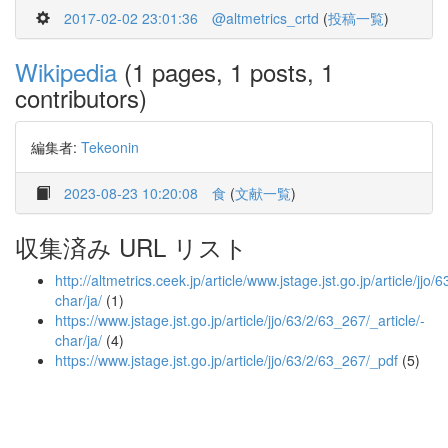
2017-02-02 23:01:36
@altmetrics_crtd
(
投稿一覧
)
Wikipedia
(1 pages, 1 posts, 1
contributors)
編集者:
Tekeonin
2023-08-23 10:20:08
食
(
文献一覧
)
収集済み URL リスト
http://altmetrics.ceek.jp/article/www.jstage.jst.go.jp/article/jjo/
char/ja/
(1)
https://www.jstage.jst.go.jp/article/jjo/63/2/63_267/_article/-
char/ja/
(4)
https://www.jstage.jst.go.jp/article/jjo/63/2/63_267/_pdf
(5)