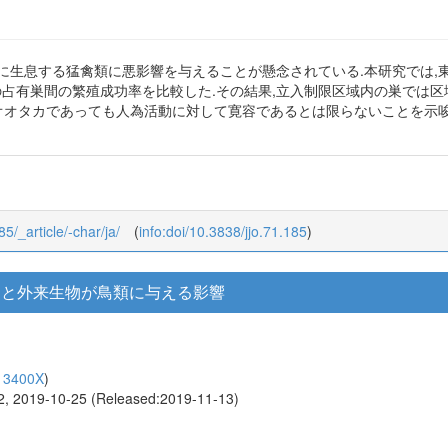
息する猛禽類に悪影響を与えることが懸念されている.本研究では,東京都内
内外での占有巣間の繁殖成功率を比較した.その結果,立入制限区域内の巣で
近郊に生息するオオタカであっても人為活動に対して寛容であるとは限らないこと
85/_article/-char/ja/
(
info:doi/10.3838/jjo.71.185
)
史と外来生物が鳥類に与える影響
13400X
)
62, 2019-10-25 (Released:2019-11-13)