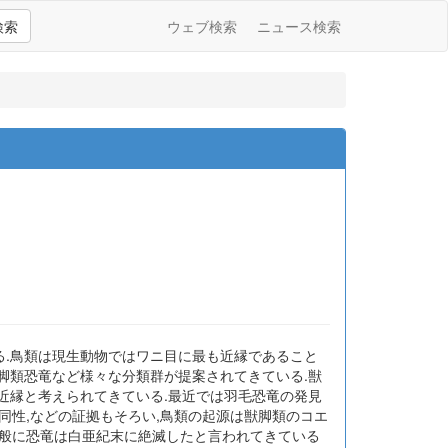
検索
ウェブ検索
ニュース検索
ている.鳥類は現生動物ではワニ目に最も近縁であること
獣脚類恐竜など様々な分類群が提案されてきている.獣
も近縁と考えられてきている.最近では羽毛恐竜の発見
同性,などの証拠もそろい,鳥類の起源は獣脚類のコエ
一般に恐竜は白亜紀末に絶滅したと言われてきている