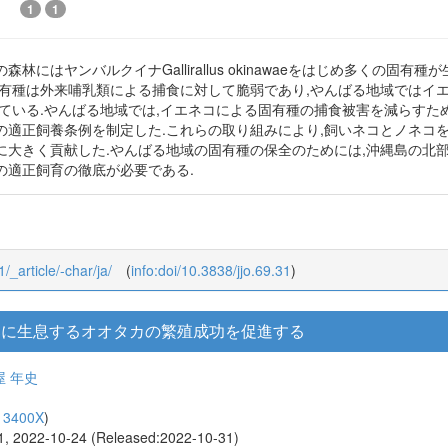
1
1
林にはヤンバルクイナGallirallus okinawaeをはじめ多くの固
有種は外来哺乳類による捕食に対して脆弱であり,やんばる地域ではイエネコF
っている.やんばる地域では,イエネコによる固有種の捕食被害を減らすた
の適正飼養条例を制定した.これらの取り組みにより,飼いネコとノネコ
に大きく貢献した.やんばる地域の固有種の保全のためには,沖縄島の北
の適正飼育の徹底が必要である.
1/_article/-char/ja/
(
info:doi/10.3838/jjo.69.31
)
郊に生息するオオタカの繁殖成功を促進する
屋 年史
13400X
)
91, 2022-10-24 (Released:2022-10-31)