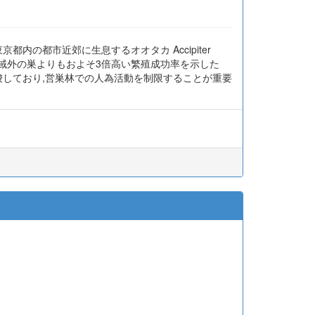
の都市近郊に生息するオオタカ Accipiter
は区域外の巣よりもおよそ3倍高い繁殖成功率を示した
を示唆しており,営巣林での人為活動を制限することが重要