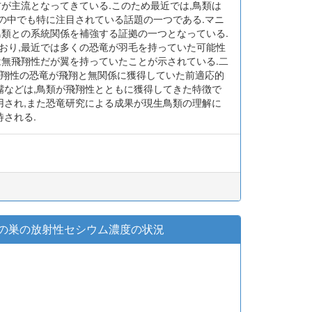
が主流となってきている.このため最近では,鳥類は
学の中でも特に注目されている話題の一つである.マニ
鳥類との系統関係を補強する証拠の一つとなっている.
おり,最近では多くの恐竜が羽毛を持っていた可能性
icusは無飛翔性だが翼を持っていたことが示されている.二
無飛翔性の恐竜が飛翔と無関係に獲得していた前適応的
嘴などは,鳥類が飛翔性とともに獲得してきた特徴で
用され,また恐竜研究による成果が現生鳥類の理解に
される.
icaの巣の放射性セシウム濃度の状況