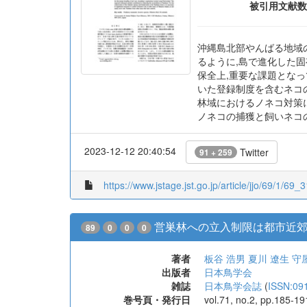
被引用文献数
沖縄島北部やんばる地域の森
るように,島で進化した固
保全上,重要な課題とな
いた登録制度を含むネコ
林域におけるノネコ対策
ノネコの捕獲と飼いネコ
2023-12-12 20:40:54
Twitter
91 + 259
https://www.jstage.jst.go.jp/article/jjo/69/1/69_3
営巣林への立入制限は都市近
89
0
0
0
著者
板谷 浩男
夏川 遼生
守
出版者
日本鳥学会
雑誌
日本鳥学会誌
(
ISSN:09
巻号頁・発行日
vol.71, no.2, pp.185-1