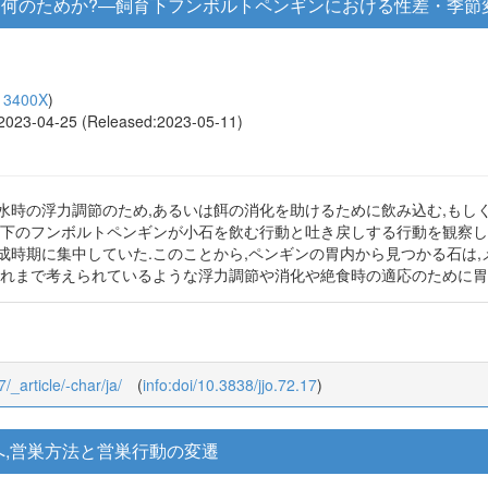
何のためか?―飼育下フンボルトペンギンにおける性差・季節
13400X
)
, 2023-04-25 (Released:2023-05-11)
水時の浮力調節のため,あるいは餌の消化を助けるために飲み込む,もし
育下のフンボルトペンギンが小石を飲む行動と吐き戻しする行動を観察し,
成時期に集中していた.このことから,ペンギンの胃内から見つかる石は
これまで考えられているような浮力調節や消化や絶食時の適応のために胃
7/_article/-char/ja/
(
info:doi/10.3838/jjo.72.17
)
,営巣方法と営巣行動の変遷