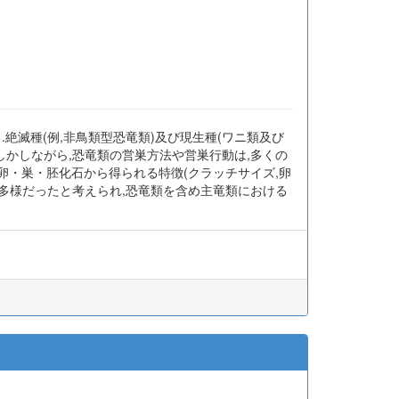
.絶滅種(例,非鳥類型恐竜類)及び現生種(ワニ類及び
しかしながら,恐竜類の営巣方法や営巣行動は,多くの
,卵・巣・胚化石から得られる特徴(クラッチサイズ,卵
は多様だったと考えられ,恐竜類を含め主竜類における