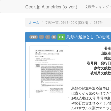
Ceek.jp Altmetrics (α ver.)
文献ランキング
ホーム
文献一覧: 0913400X (ISSN)
287件
鳥類の起源としての恐竜
243
0
0
0
OA
著者
出版者
雑誌
巻号頁・発行日
参考文献数
被引用文献数
鳥類の起源を巡る論争は,
は古くから認められてきて
脚類恐竜は叉骨,掌骨や肩
や化石に含まれるアミノ
ルロサウルス類のマニラ