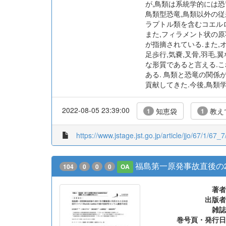
が,鳥類は系統学的には
鳥類型恐竜,鳥類以外の従
ラプトル類を含むコエル
また,フィラメント状の
が指摘されている.また,オ
足歩行,気嚢,叉骨,羽毛
な形質であると言える.
ある. 鳥類と恐竜の関
貢献してきた.今後,鳥類
2022-08-05 23:39:00
知恵袋
教えて
1
1
https://www.jstage.jst.go.jp/article/jjo/67/1/67_7/
福島第一原発事故直後の20
104
0
0
0
OA
著者
出版者
雑誌
巻号頁・発行日