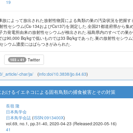
19
事故によって放出された放射性物質による鳥類の巣の汚染状況を把握するた
性セシウム(Cs-134およびCs137)を測定した.全国21都道府県から集
子力発電所由来の放射性セシウムが検出された.福島県内のすべての巣から放射
90,000 Bq/kgで低いものでは33 Bq/kgであった.巣の放射性
セシウム濃度にはばらつきがみられた.
Twitter
103 + 41
3/_article/-char/ja/
(
info:doi/10.3838/jjo.64.63
)
におけるイエネコによる固有鳥類の捕食被害とその対策
長嶺 隆
日本鳥学会
日本鳥学会誌
(
ISSN:0913400X
)
vol.69, no.1, pp.31-40, 2020-04-23 (Released:2020-05-16)
41