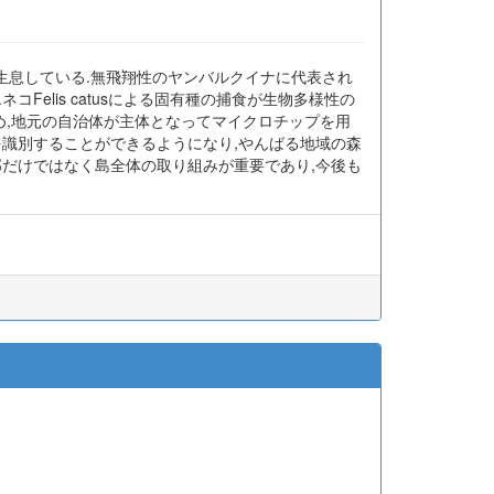
有種が生息している.無飛翔性のヤンバルクイナに代表され
elis catusによる固有種の捕食が生物多様性の
め,地元の自治体が主体となってマイクロチップを用
を識別することができるようになり,やんばる地域の森
部だけではなく島全体の取り組みが重要であり,今後も