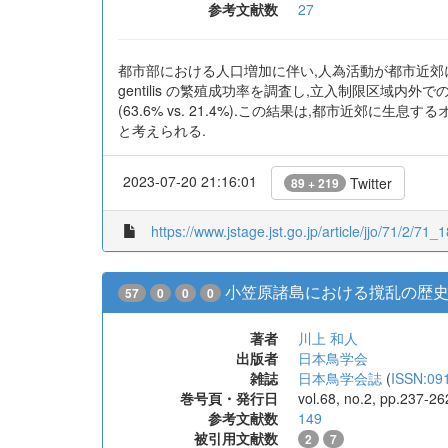
参考文献数
27
都市部における人口増加に伴い,人為活動が都市近郊に生
gentilis の繁殖成功率を調査し,立入制限区域
(63.6% vs. 21.4%).この結果は,都市
と考えられる.
2023-07-20 21:16:01
Twitter
89 + 219
https://www.jstage.jst.go.jp/article/jjo/71/2/71_1
小笠原諸島における撹乱の歴
57
0
0
0
著者
川上 和人
出版者
日本鳥学会
雑誌
日本鳥学会誌
(
ISSN:09
巻号頁・発行日
vol.68, no.2, pp.237-2
参考文献数
149
被引用文献数
2
7