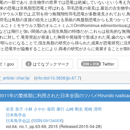
恐竜の一部であり,古生物学の世界では恐竜は絶滅していないという考え方
来の恐竜は非鳥類型恐竜と呼ばれる. 羽毛恐竜の発見は,最近の古生物
ロサウルス類では,正羽を持つ無飛翔性羽毛恐竜が多数発見されており,
原羽毛は鳥類の直接の祖先とは異なる系統の鳥盤類恐竜からも見つかって
ルニトミモサウルス類のオルニトミムスOrnithomimus edmonton
,翼などは飛行と強い関係のある現生鳥類の特徴だが,これらは祖先的な
これに対して,竜骨突起が発達した胸骨や尾端骨で形成された尾,歯のない
係が明らかになることで,現生鳥類の研究から得られた成果が恐竜研究に活
学と恐竜学が協働することにより,両者の研究がさらに発展することが期待
！goo
はてなブックマーク
Twitter
2
239 + 316
_article/-char/ja/
(
info:doi/10.3838/jjo.67.7
)
11年の繁殖期に利用された日本全国のツバメHirundo rust
岩見 恭子
小林 さやか
柴田 康行
山崎 剛史
尾崎 清明
日本鳥学会
日本鳥学会誌
(
ISSN:0913400X
)
vol.64, no.1, pp.63-69, 2015 (Released:2015-04-28)