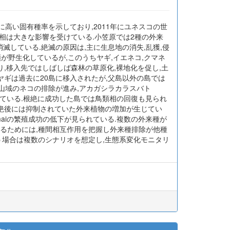
高い固有種率を示しており,2011年にユネスコの世
物相は大きな影響を受けている.小笠原では2種の外来
滅している.絶滅の原因は,主に生息地の消失,乱獲,侵
が野生化しているが,このうちヤギ,イエネコ,クマネ
,移入先ではしばしば森林の草原化,裸地化を促し,土
ヤギは過去に20島に移入されたが,父島以外の島では
は山域のネコの排除が進み,アカガシラカラスバト
進められている.根絶に成功した島では鳥類相の回復も見られ
根絶後には抑制されていた外来植物の増加が生じてい
himaiの繁殖成功の低下が見られている.複数の外来種が
るためには,種間相互作用を把握し外来種排除が他種
う場合は複数のシナリオを想定し,生態系変化モニタリ