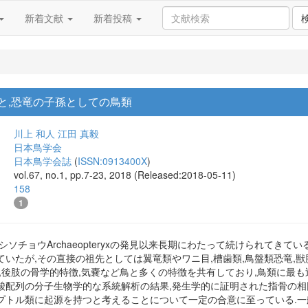
新着文献
新着投稿
と,恐竜の子孫としての鳥類
川上 和人
江田 真毅
日本鳥学会
日本鳥学会誌
(
ISSN:0913400X
)
vol.67, no.1, pp.7-23, 2018 (Released:2018-05-11)
158
1
シソチョウArchaeopteryxの発見以来長期にわたって続けられてき
いたが,その直接の祖先としては翼竜類やワニ目,槽歯類,鳥盤類恐竜,
,後肢の骨学的特徴,気嚢など鳥と多くの特徴を共有しており,鳥類に最
酸配列の分子生物学的な系統解析の結果,発生学的に証明された指骨の相
プトル類に起源を持つと考えることについて一定の合意に至っている.