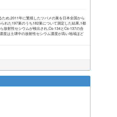
め,2011年に繁殖したツバメの巣を日本全国から
められた197巣のうち182巣について測定した結果,1都
性セシウムが検出され,Cs-134とCs-137の合
セシウム濃度は土壌中の放射性セシウム濃度が高い地域ほど