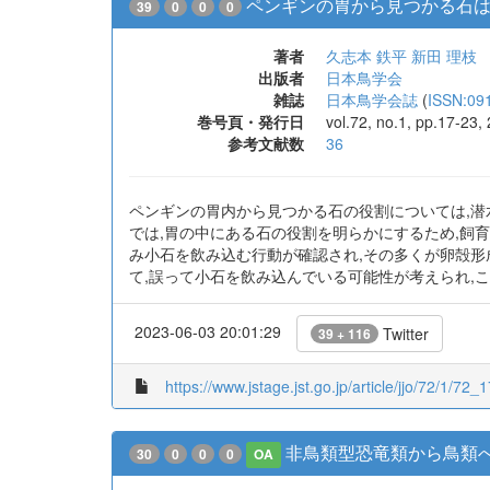
ペンギンの胃から見つかる石は
39
0
0
0
著者
久志本 鉄平
新田 理枝
出版者
日本鳥学会
雑誌
日本鳥学会誌
(
ISSN:09
巻号頁・発行日
vol.72, no.1, pp.17-23
参考文献数
36
ペンギンの胃内から見つかる石の役割については,潜
では,胃の中にある石の役割を明らかにするため,飼
み小石を飲み込む行動が確認され,その多くが卵殻形
て,誤って小石を飲み込んでいる可能性が考えられ,
2023-06-03 20:01:29
Twitter
39 + 116
https://www.jstage.jst.go.jp/article/jjo/72/1/72_1
非鳥類型恐竜類から鳥類へ
30
0
0
0
OA