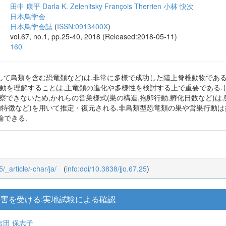
田中 康平
Darla K. Zelenitsky
François Therrien
小林 快次
日本鳥学会
日本鳥学会誌
(
ISSN:0913400X
)
vol.67, no.1, pp.25-40, 2018 (Released:2018-05-11)
160
そして鳥類を含む恐竜類など)は,非常に多様で成功した陸上脊椎動物である
動を理解することは,主竜類の進化や多様性を検討する上で重要である.
察できないため,かれらの営巣様式(巣の構造,抱卵行動,孵化日数など)は
的特徴など)を用いて推定・復元される.非鳥類型恐竜類の巣や営巣行動
論できる.
5/_article/-char/ja/
(
info:doi/10.3838/jjo.67.25
)
害を受ける:実地試験による確認
吉田 保志子