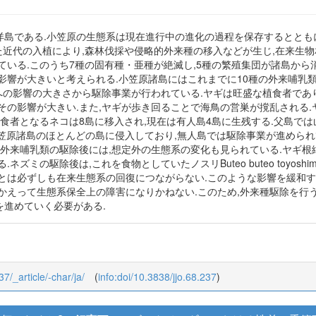
島である.小笠原の生態系は現在進行中の進化の過程を保存するとともに
った近代の入植により,森林伐採や侵略的外来種の移入などが生じ,在来生
ている.このうち7種の固有種・亜種が絶滅し,5種の繁殖集団が諸島から消
影響が大きいと考えられる.小笠原諸島にはこれまでに10種の外来哺乳類
への影響の大きさから駆除事業が行われている.ヤギは旺盛な植食者であり
その影響が大きい.また,ヤギが歩き回ることで海鳥の営巣が撹乱される.
捕食者となるネコは8島に移入され,現在は有人島4島に生残する.父島で
ている.ネズミは小笠原諸島のほとんどの島に侵入しており,無人島では駆除事業が
.外来哺乳類の駆除後には,想定外の生態系の変化も見られている.ヤギ
ズミの駆除後は,これを食物としていたノスリButeo buteo toyos
とは必ずしも在来生態系の回復につながらない.このような影響を緩和す
かえって生態系保全上の障害になりかねない.このため,外来種駆除を行
進めていく必要がある.
37/_article/-char/ja/
(
info:doi/10.3838/jjo.68.237
)