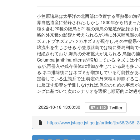
小笠原諸島は太平洋の北西部に位置する亜熱帯の海洋
界自然遺産に登録された.しかし,1830年から始ま
種を含む20種の陸鳥と21種の海鳥の繁殖が記録され
略的外来種の影響と考えられるが,特に外来哺乳類の
ズミ,ドブネズミ,ハツカネズミが現存し,その生態系
壌流出を生じさせる.小笠原諸島では特に聟島列島で
根絶されており,海鳥の分布拡大が見られる.鳥類の
Columba janthina nitensが増加し
るが,再侵入や残存個体の増加が生じている島も多い
る.ネコ排除後にはネズミが増加している可能性がある.ネ
定着している生態系では,特定の外来種を排除するこ
に及ぼす影響を予測しなければ,保全のための事業が
ングに基づいて次のシナリオを選択し順応的に対処を
2022-10-18 13:00:30
Twitter
57 + 142
https://www.jstage.jst.go.jp/article/jjo/68/2/68_2