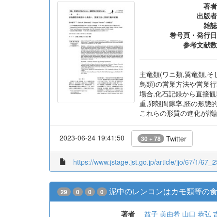
著者
出版者
雑誌
巻号頁・発行日
参考文献数
主竜類(ワニ類,翼竜類,
鳥類)の営巣方法や営巣行
場合,化石記録から直接観
重,卵殻間隙率,胚の形態
これらの形質の進化が議
2023-06-24 19:41:50
Twitter
30 + 78
https://www.jstage.jst.go.jp/article/jjo/67/1/67_2
泥中のレンコンはカモ類等の食
29
0
0
0
著者
益子 美由希
山口 恭弘