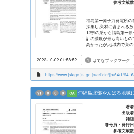
参考文献数
福島第一原子力発電所の
採集し,巣材に含まれる放射
12県の巣から福島第一原
計の濃度が最も高いものでは
高かったが,地域内で巣の
2022-10-02 01:58:52
はてなブックマーク
1
https://www.jstage.jst.go.jp/article/jjo/64/1/64_6
沖縄島北部やんばる地域
91
0
0
0
OA
著者
出版者
雑誌
巻号頁・発行日
参考文献数