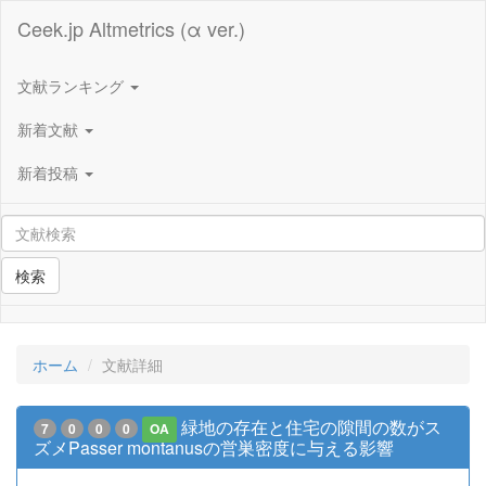
Ceek.jp Altmetrics (α ver.)
文献ランキング
新着文献
新着投稿
検索
ホーム
文献詳細
緑地の存在と住宅の隙間の数がス
7
0
0
0
OA
ズメPasser montanusの営巣密度に与える影響