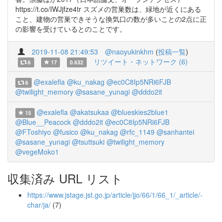
https://t.co/IWJjfze4tr スズメの営巣数は、緑地が近くにある
こと、建物の営巣できそうな換気口の数が多いことの2点に正
の影響を受けているとのことです。
2019-11-08 21:49:53
@naoyukinkhm
(
投稿一覧
)
リツイート・ネットワーク (6)
6
17
0.632
@exalefla
@ku_nakag
@ec0C8Ip5NRi6FJB
6
@twilight_memory
@sasane_yunagi
@dddo2it
@exalefla
@akatsukaa
@blueskies2blue1
15
@Blue__Peacock
@dddo2it
@ec0C8Ip5NRi6FJB
@FToshiyo
@fusico
@ku_nakag
@rfc_1149
@sanhantei
@sasane_yunagi
@tsuttsuki
@twilight_memory
@vegeMoko1
収集済み URL リスト
https://www.jstage.jst.go.jp/article/jjo/66/1/66_1/_article/-
char/ja/
(7)