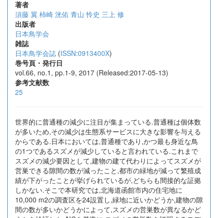
著者
須藤 翼
柿崎 洸佑
青山 怜史
三上 修
出版者
日本鳥学会
雑誌
日本鳥学会誌
(
ISSN:0913400X
)
巻号頁・発行日
vol.66, no.1, pp.1-9, 2017 (Released:2017-05-13)
参考文献数
25
世界的に普通種の減少に注目が集まっている.普通種は個体数
が多いため,その減少は生態系サービスに大きな影響を与える
からである.日本においては,普通種であり,かつ最も身近な鳥
の1つであるスズメが減少していると言われている.これまで
スズメの減少要因として,建物の建て代わりによってスズメが
営巣できる隙間の数が減ったこと,都市の緑地が減って繁殖成
績が下がったことが挙げられているが,どちらも間接的な証拠
しかない.そこで本研究では,北海道函館市内の住宅地に
10,000 m2の調査区を24設置し,緑地に近いかどうか,建物の隙
間の数が多いかどうかによって,スズメの営巣数が異なるかど