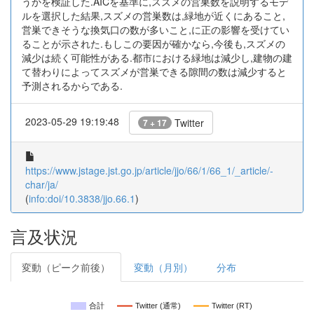
うかを検証した.AICを基準に,スズメの営巣数を説明するモデ
ルを選択した結果,スズメの営巣数は,緑地が近くにあること,
営巣できそうな換気口の数が多いこと,に正の影響を受けてい
ることが示された.もしこの要因が確かなら,今後も,スズメの
減少は続く可能性がある.都市における緑地は減少し,建物の建
て替わりによってスズメが営巣できる隙間の数は減少すると
予測されるからである.
2023-05-29 19:19:48
Twitter
7 + 17
https://www.jstage.jst.go.jp/article/jjo/66/1/66_1/_article/-
char/ja/
(
info:doi/10.3838/jjo.66.1
)
言及状況
変動（ピーク前後）
変動（月別）
分布
合計
Twitter (通常)
Twitter (RT)