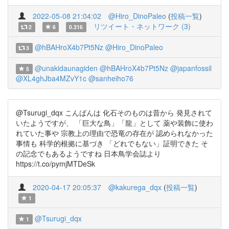
2022-05-08 21:04:02
@Hiro_DinoPaleo
(
投稿一覧
)
リツイート・ネットワーク (3)
2
6
0.316
@hBAHroX4b7Pt5Nz
@Hiro_DinoPaleo
3
@unakidaunagiden
@hBAHroX4b7Pt5Nz
@japanfossil
5
@XL4ghJba4MZvY1c
@sanheiho76
@Tsurugi_dqx こんばんは 化石そのものは昔から 発見されて
いたようですが、 「巨大な鳥」「龍」として 薬や装飾に使わ
れていた事や 宗教上の理由で恐竜の存在が 認められなかった
事情も 科学的根拠に基づき 「どれでもない」証明できた そ
の記念でもあるようですね 日本鳥学会誌より
https://t.co/pymjMTDeSk
2020-04-17 20:05:37
@kakurega_dqx
(
投稿一覧
)
1
@Tsurugi_dqx
1