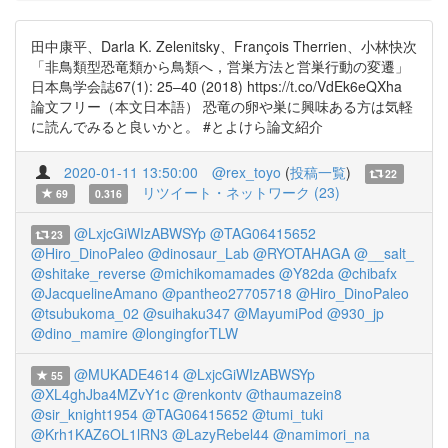
田中康平、Darla K. Zelenitsky、François Therrien、小林快次
「非鳥類型恐竜類から鳥類へ，営巣方法と営巣行動の変遷」
日本鳥学会誌67(1): 25–40 (2018) https://t.co/VdEk6eQXha
論文フリー（本文日本語） 恐竜の卵や巣に興味ある方は気軽
に読んでみると良いかと。 #とよけら論文紹介
2020-01-11 13:50:00
@rex_toyo
(
投稿一覧
)
22
リツイート・ネットワーク (23)
69
0.316
@LxjcGiWIzABWSYp
@TAG06415652
23
@Hiro_DinoPaleo
@dinosaur_Lab
@RYOTAHAGA
@__salt_
@shitake_reverse
@michikomamades
@Y82da
@chibafx
@JacquelineAmano
@pantheo27705718
@Hiro_DinoPaleo
@tsubukoma_02
@suihaku347
@MayumiPod
@930_jp
@dino_mamire
@longingforTLW
@MUKADE4614
@LxjcGiWIzABWSYp
55
@XL4ghJba4MZvY1c
@renkontv
@thaumazein8
@sir_knight1954
@TAG06415652
@tumi_tuki
@Krh1KAZ6OL1lRN3
@LazyRebel44
@namimori_na