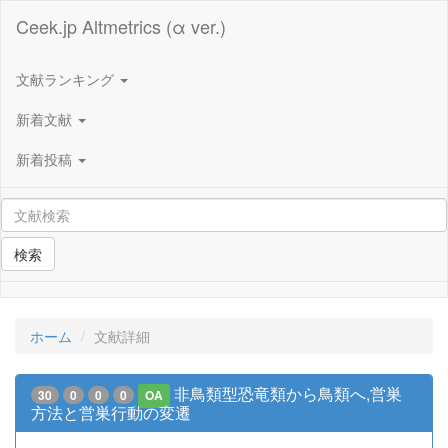
Ceek.jp Altmetrics (α ver.)
文献ランキング
新着文献
新着投稿
検索
ホーム
文献詳細
非鳥類型恐竜類から鳥類へ,営巣
30
0
0
0
OA
方法と営巣行動の変遷