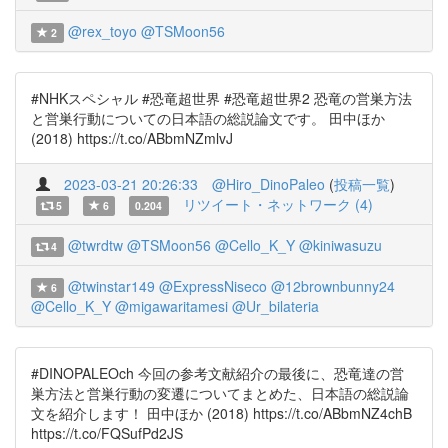
@rex_toyo
@TSMoon56
2
#NHKスペシャル #恐竜超世界 #恐竜超世界2 恐竜の営巣方法
と営巣行動についての日本語の総説論文です。 田中ほか
(2018) https://t.co/ABbmNZmlvJ
2023-03-21 20:26:33
@Hiro_DinoPaleo
(
投稿一覧
)
リツイート・ネットワーク (4)
5
6
0.204
@twrdtw
@TSMoon56
@Cello_K_Y
@kiniwasuzu
4
@twinstar149
@ExpressNiseco
@12brownbunny24
6
@Cello_K_Y
@migawaritamesi
@Ur_bilateria
#DINOPALEOch 今回の参考文献紹介の最後に、恐竜達の営
巣方法と営巣行動の変遷についてまとめた、日本語の総説論
文を紹介します！ 田中ほか (2018) https://t.co/ABbmNZ4chB
https://t.co/FQSufPd2JS