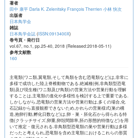
著者
田中 康平
Darla K. Zelenitsky
François Therrien
小林 快次
出版者
日本鳥学会
雑誌
日本鳥学会誌
(
ISSN:0913400X
)
巻号頁・発行日
vol.67, no.1, pp.25-40, 2018 (Released:2018-05-11)
参考文献数
160
主竜類(ワニ類,翼竜類,そして鳥類を含む恐竜類など)は,非常に
多様で成功した陸上脊椎動物である.絶滅種(例,非鳥類型恐竜
類)及び現生種(ワニ類及び鳥類)の営巣方法や営巣行動を理解
することは,主竜類の進化や多様性を検討する上で重要である.
しかしながら,恐竜類の営巣方法や営巣行動は,多くの場合,化
石記録から直接観察できないため,かれらの営巣様式(巣の構
造,抱卵行動,孵化日数など)は,卵・巣・胚化石から得られる特
徴(クラッチサイズ,卵重,卵殻間隙率,胚の形態的特徴など)を用
いて推定・復元される.非鳥類型恐竜類の巣や営巣行動は多様
だったと考えられ,恐竜類を含め主竜類におけるこれらの形質