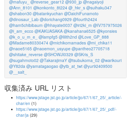
@mafuyu_
@reverse_gear12
@930_jp
@nagaiyoji
@Ann_8101
@konkonto_8t224
@_hkr_s
@suihaku347
@shabon30
@batankyuchan
@DaichiFunamoto
@dinosaur_Lab
@dorichang0929
@fourth2424
@ham5chibibaum
@hhayate0037
@iri2ki_m
@IV757975026
@i_am_ecco
@KAKUASAKA
@kanahana6525
@kyonsies
@k_o_u_m_e_
@lampfg5
@lilith2nd
@Love_GP_888
@Madame80330474
@michikomamades
@mi_chika11
@naoe5165
@naoemon_usyupe
@pantheo27705718
@shitake_reverse
@SHOWJI0329
@SKris_S
@sugahmoto02
@TakarajimaY
@tsubukoma_02
@warikouri
@Y82da
@yamatagaogao
@ytb_at_twt
@yur92409500
@__salt_
収集済み URL リスト
https://www.jstage.jst.go.jp/article/jjo/67/1/67_25/_article/-
char/en
(1)
https://www.jstage.jst.go.jp/article/jjo/67/1/67_25/_pdf/-
char/ja
(29)