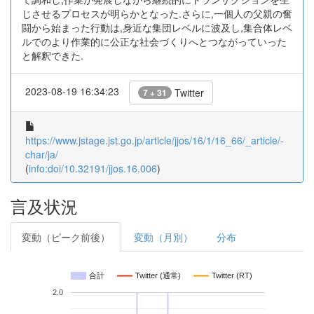
じさせるプロセスが明らかとなった.さらに,一個人の父親の奮
闘から始まった行動は,身近な集団レベルに波及し,集合体レベ
ルでのより作業的に公正な社会づくりへとつながっていった
と解釈できた.
2023-08-19 16:34:23
Twitter
7 + 31
https://www.jstage.jst.go.jp/article/jjos/16/1/16_66/_article/-
char/ja/
(
info:doi/10.32191/jjos.16.006
)
言及状況
変動（ピーク前後）
変動（月別）
分布
合計
Twitter (通常)
Twitter (RT)
2.0