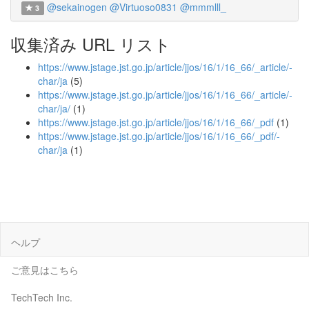
@sekainogen
@Virtuoso0831
@mmmlll_
3
収集済み URL リスト
https://www.jstage.jst.go.jp/article/jjos/16/1/16_66/_article/-
char/ja
(5)
https://www.jstage.jst.go.jp/article/jjos/16/1/16_66/_article/-
char/ja/
(1)
https://www.jstage.jst.go.jp/article/jjos/16/1/16_66/_pdf
(1)
https://www.jstage.jst.go.jp/article/jjos/16/1/16_66/_pdf/-
char/ja
(1)
ヘルプ
ご意見はこちら
TechTech Inc.