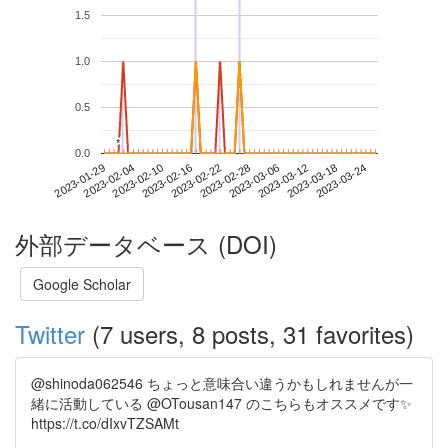
1.5
1.0
0.5
*
*
0.0
2023-03-18
2023-01-29
2023-02-16
2023-03-06
2023-03-24
2023-02-04
2023-02-22
2023-03-12
2023-02-10
2023-02-28
外部データベース (DOI)
Google Scholar
Twitter
(7 users, 8 posts, 31 favorites)
@shinoda062546 ちょっと意味合い違うかもしれませんが一
緒に活動している @OTousan147 のこちらもオススメです✨
https://t.co/dIxvTZSAMt