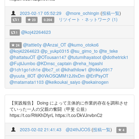
2023-02-17 05:52:29
@more_ochingin
(
投稿一覧
)
リツイート・ネットワーク (1)
1
23
0.204
@koj42264623
1
@tattie0y
@Anzai_OT
@kumo_otoko6
24
@koj42264623
@p_yukp0315
@su_gimo_to
@te_teke
@hattatsuOT
@OTousan147
@tutumihayatoot
@dothetrick1
@FujiiJumbo
@KDmsc_captain
@reha_higashi
@1ch1go1ch1e
@bc7_ot
@kihathilow1
@trikky0917
@yuuta_illOT
@0VkOSQMM12J9xDm
@EriPsyOT
@matamata1103
@keikoukai_saiyo
@sekainogen
【実践報告】 Doing によって主体的に作業的存在を調和させ
ていった一人の父親の奮闘（甲斐 公規）
https://t.co/Rf6KhDfyrL https://t.co/DkVJnvbnC2
2023-02-02 21:41:43
@24thJCOS
(
投稿一覧
)
4