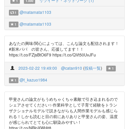
リツイート・ネットワーク (1)
1
1.000
@matamata1103
1
@matamata1103
1
あなたの興味/関心によっては、こんな論文も配信されます！
#新米パパ の皆さん、応援してます！！
https://t.co/FZjsBtO6F9 https://t.co/QVt50UvJFu
2023-02-22 19:49:00
@catan910
(
投稿一覧
)
1
@t_kazuo1984
1
甲斐さんの論文がもうめちゃくちゃ素敵で引き込まれるので
シェアさせてください✨作業科学として子育て経験をトラン
ザクショナルモデルで説きながらも人間作業モデルも感じら
れる！しかも読むと目の前にありありと甲斐さんの姿、温度
が感じられてとても心に馴染みやすい！
https://t.co/NBlpXWHit8