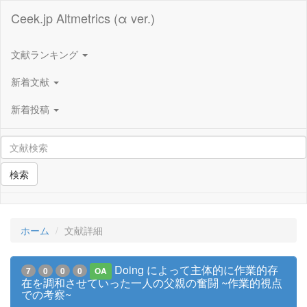
Ceek.jp Altmetrics (α ver.)
文献ランキング
新着文献
新着投稿
検索
ホーム
文献詳細
Doing によって主体的に作業的存
7
0
0
0
OA
在を調和させていった一人の父親の奮闘 ~作業的視点
での考察~