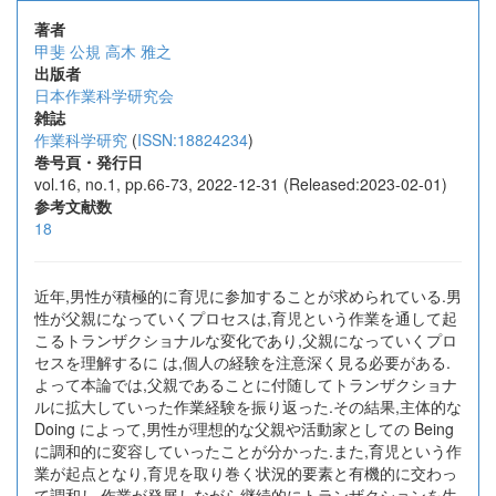
著者
甲斐 公規
高木 雅之
出版者
日本作業科学研究会
雑誌
作業科学研究
(
ISSN:18824234
)
巻号頁・発行日
vol.16, no.1, pp.66-73, 2022-12-31 (Released:2023-02-01)
参考文献数
18
近年,男性が積極的に育児に参加することが求められている.男
性が父親になっていくプロセスは,育児という作業を通して起
こるトランザクショナルな変化であり,父親になっていくプロ
セスを理解するに は,個人の経験を注意深く見る必要がある.
よって本論では,父親であることに付随してトランザクショナ
ルに拡大していった作業経験を振り返った.その結果,主体的な
Doing によって,男性が理想的な父親や活動家としての Being
に調和的に変容していったことが分かった.また,育児という作
業が起点となり,育児を取り巻く状況的要素と有機的に交わっ
て調和し,作業が発展しながら継続的にトランザクションを生