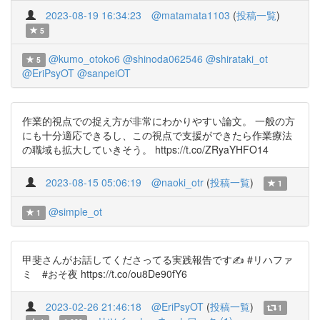
2023-08-19 16:34:23
@matamata1103
(
投稿一覧
)
5
@kumo_otoko6
@shinoda062546
@shirataki_ot
5
@EriPsyOT
@sanpeiOT
作業的視点での捉え方が非常にわかりやすい論文。 一般の方
にも十分適応できるし、この視点で支援ができたら作業療法
の職域も拡大していきそう。 https://t.co/ZRyaYHFO14
2023-08-15 05:06:19
@naoki_otr
(
投稿一覧
)
1
@simple_ot
1
甲斐さんがお話してくださってる実践報告です✍️ #リハファ
ミ #おそ夜 https://t.co/ou8De90fY6
2023-02-26 21:46:18
@EriPsyOT
(
投稿一覧
)
1