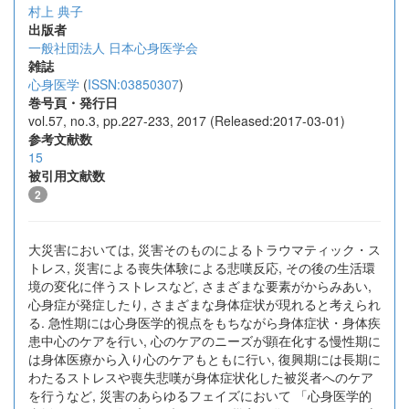
村上 典子
出版者
一般社団法人 日本心身医学会
雑誌
心身医学
(
ISSN:03850307
)
巻号頁・発行日
vol.57, no.3, pp.227-233, 2017 (Released:2017-03-01)
参考文献数
15
被引用文献数
2
大災害においては, 災害そのものによるトラウマティック・ス
トレス, 災害による喪失体験による悲嘆反応, その後の生活環
境の変化に伴うストレスなど, さまざまな要素がからみあい,
心身症が発症したり, さまざまな身体症状が現れると考えられ
る. 急性期には心身医学的視点をもちながら身体症状・身体疾
患中心のケアを行い, 心のケアのニーズが顕在化する慢性期に
は身体医療から入り心のケアもともに行い, 復興期には長期に
わたるストレスや喪失悲嘆が身体症状化した被災者へのケア
を行うなど, 災害のあらゆるフェイズにおいて 「心身医学的