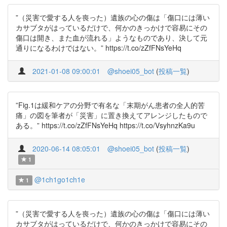
”（災害で愛する人を喪った）遺族の心の傷は「傷口には薄い
カサブタがはっているだけで、何かのきっかけで容易にその
傷口は開き、また血が流れる」ようなものであり、決して元
通りになるわけではない。” https://t.co/zZfFNsYeHq
2021-01-08 09:00:01
@shoei05_bot
(
投稿一覧
)
”Fig.1は緩和ケアの分野で有名な「末期がん患者の全人的苦
痛」の図を筆者が「災害」に置き換えてアレンジしたもので
ある。” https://t.co/zZfFNsYeHq https://t.co/VsyhnzKa9u
2020-06-14 08:05:01
@shoei05_bot
(
投稿一覧
)
1
@1ch1go1ch1e
1
”（災害で愛する人を喪った）遺族の心の傷は「傷口には薄い
カサブタがはっているだけで、何かのきっかけで容易にその