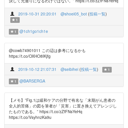
決して元通りになるわけではない。” https://t.co/zZfFNsYeHq
2019-10-31 20:20:01
@shoei05_bot
(
投稿一覧
)
1
@1ch1go1ch1e
1
@cowb74901011 この辺は参考になるかも
https://t.co/OXHO8IKjfg
2019-10-12 21:07:31
@seibihei
(
投稿一覧
)
1
@BARSERGA
1
【メモ】”Fig.1は緩和ケアの分野で有名な「末期がん患者の
全人的苦痛」の図を筆者が「災害」に置き換えてアレンジし
たものである。” https://t.co/zZfFNsYeHq
https://t.co/VsyhnzKa9u