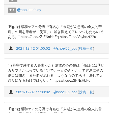
@applemobley
1
”Fig.1は緩和ケアの分野で有名な「末期がん患者の全人的苦
痛」の図を筆者が「災害」に置き換えてアレンジしたもので
ある。” https://t.co/zZfFNsHbFq https://t.co/Vsyhnzt77u
2021-12-12 01:00:02
@shoei05_bot
(
投稿一覧
)
”（災害で愛する人を喪った）遺族の心の傷は「傷口には薄い
カサブタがはっているだけで、何かのきっかけで容易にその
傷口は開き、また血が流れる」ようなものであり、決して元
通りになるわけではない。” https://t.co/zZfFNsHbFq
2021-12-07 11:00:02
@shoei05_bot
(
投稿一覧
)
”Fig.1は緩和ケアの分野で有名な「末期がん患者の全人的苦