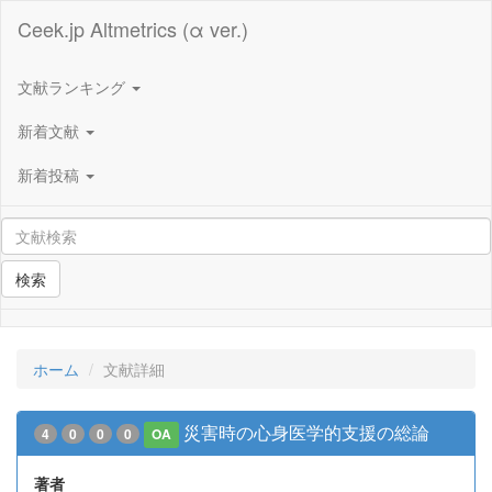
Ceek.jp Altmetrics (α ver.)
文献ランキング
新着文献
新着投稿
検索
ホーム
文献詳細
災害時の心身医学的支援の総論
4
0
0
0
OA
著者