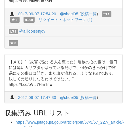
https://t.co/PlkwRua7SN
2017-09-07 17:54:20
@shoei05
(
投稿一覧
)
1
リツイート・ネットワーク (1)
1
0.000
@allIdoisenjoy
1
0
【メモ】”（災害で愛する人を喪った）遺族の心の傷は「傷口
には薄いカサブタがはっているだけで、何かのきっかけで容
易にその傷口は開き、また血が流れる」ようなものであり、
決して元通りになるわけではない。”
https://t.co/oVfJ7Hm1nw
2017-09-07 17:47:30
@shoei05
(
投稿一覧
)
収集済み URL リスト
https://www.jstage.jst.go.jp/article/jjpm/57/3/57_227/_article/-