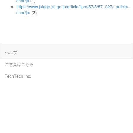
char/ja
(1)
https://www.jstage.jst.go.jp/article/jjpm/57/3/57_227/_article/-
char/ja/
(3)
ヘルプ
ご意見はこちら
TechTech Inc.