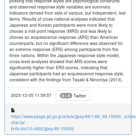
positing that response styles are psychological constructs
and observed response style variables are summary
indicators derived from sets of various, but independent, test
items. Results of cross-national analyses indicated that
Japanese and Korean participants were more likely to
choose a mid-point response (MRS) and less likely to
choose an acquiescence response (ARS) than American
counterparts, but no significant difference was observed for
an extreme response (ERS) among participants from the
three nations. Within the Japanese response style model,
cross-level analyses showed that ARS scores were
significantly higher than ERS scores, indicating that
Japanese participants had an acquiescence response style,
consistent with the findings from Tasaki & Ninomiya (2013).
2023-12-05 11:59:57
Twitter
8 + 5
https://www.jstage.jst.go.jp/article/jjpsy/88/1/88_88.15065/_article
char/ja/
(
info:doi/10.4992/jjpsy.88.15065
)