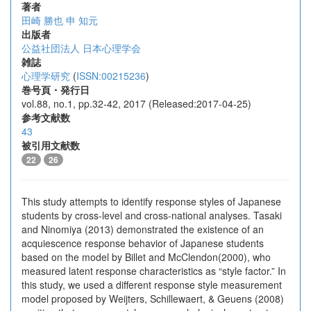
著者
田崎 勝也
申 知元
出版者
公益社団法人 日本心理学会
雑誌
心理学研究
(
ISSN:00215236
)
巻号頁・発行日
vol.88, no.1, pp.32-42, 2017 (Released:2017-04-25)
参考文献数
43
被引用文献数
22
26
This study attempts to identify response styles of Japanese
students by cross-level and cross-national analyses. Tasaki
and Ninomiya (2013) demonstrated the existence of an
acquiescence response behavior of Japanese students
based on the model by Billet and McClendon(2000), who
measured latent response characteristics as “style factor.” In
this study, we used a different response style measurement
model proposed by Weijters, Schillewaert, & Geuens (2008)