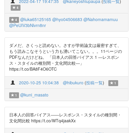
2022-04-17 19:47:35
@kaneyoshiupaupa
(
投稿一覧
)
4
@luka65125165
@hyo04506683
@Nahomamamuu
4
@PeUIV3bNlvrn8nr
ダメだ、さくっと読めない。さすが学術論文は厳密すぎて、
もう読みこなそうという力も湧いてこない。。。11ページの
PDFなんだけどね。 「日本人の回答バイアス 1 ―レスポン
ス・スタイルの種別間・文化間比較―」
https://t.co/BA8F4O6OTC
2020-10-25 10:04:38
@hibukuro
(
投稿一覧
)
1
@kuni_masato
1
日本人の回答バイアス――レスポンス・スタイルの種別間・
文化間比較 https://t.co/WTq4jaakXx