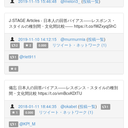
2019-11-15 15:46:48
@melon3_
(
投稿一覧
)
J-STAGE Articles - 日本人の回答バイアス――レスポンス・
スタイルの種別間・文化間比較―― https://t.co/fWZxyqjShC
2019-11-10 14:12:15
@murmurmia
(
投稿一覧
)
リツイート・ネットワーク (1)
2
2
0.000
@riet911
1
0
備忘 日本人の回答バイアス――レスポンス・スタイルの種別
間・文化間比較 https://t.co/vmBcxKDtTU
2018-01-11 18:44:35
@okabet
(
投稿一覧
)
1
リツイート・ネットワーク (1)
1
0.000
@KPf_M
1