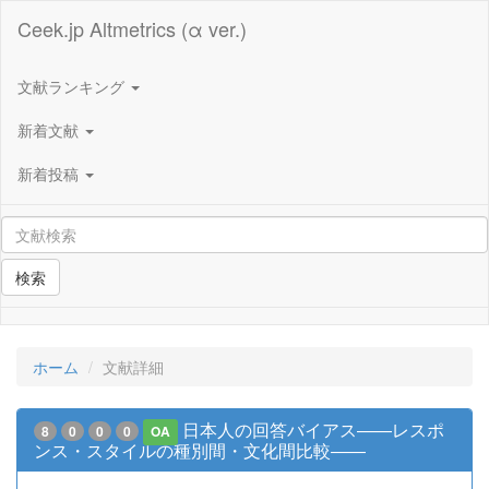
Ceek.jp Altmetrics (α ver.)
文献ランキング
新着文献
新着投稿
検索
ホーム
文献詳細
日本人の回答バイアス――レスポ
8
0
0
0
OA
ンス・スタイルの種別間・文化間比較――