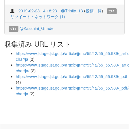
2019-02-28 14:18:23
@Trinity_13
(
投稿一覧
)
1
リツイート・ネットワーク (1)
@Kasshini_Gnade
1
収集済み URL リスト
https://www.jstage.jst.go.jp/article/jjrmc/55/12/55_55.989/_artic
char/ja
(2)
https://www.jstage.jst.go.jp/article/jjrmc/55/12/55_55.989/_artic
char/ja/
(2)
https://www.jstage.jst.go.jp/article/jjrmc/55/12/55_55.989/_pdf
(4)
https://www.jstage.jst.go.jp/article/jjrmc/55/12/55_55.989/_pdf/
char/ja
(2)