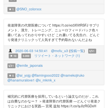
@SNO_colorxxx
1
発達障害の代替医療について https://t.co/vo3XVtRSFJ サプリ
メント、漢方、トレーニング、ニューロフィードバック色々
書いてあってわかりやすいけど これ書いてる先生の、どんぐ
り発達クリニックって人気すぎて予約取れないんだよね
2020-06-03 14:50:41
@mofu_u3
(
投稿一覧
)
1
リツイート・ネットワーク (1)
10
0.000
@emile_japonais
1
@ai_yojg
@flamingooo2022
@namekojiruko
5
@hanamuralove1
@x_mkmk_x
補完的に代替医療を採用しているという論文なのだが，これ
は自費なのかなー？ ＞発達障害の代替医療 ―どんぐり発達ク
リニックにおける実践― 宮尾 益知 https://t.co/iyJIzRGDxH