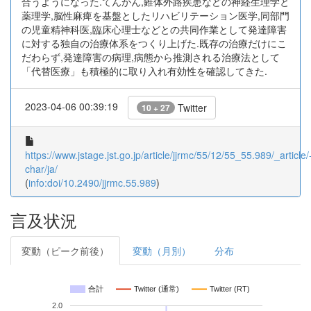
合うようになった.てんかん,錐体外路疾患などの神経生理学と
薬理学,脳性麻痺を基盤としたリハビリテーション医学,同部門
の児童精神科医,臨床心理士などとの共同作業として発達障害
に対する独自の治療体系をつくり上げた.既存の治療だけにこ
だわらず,発達障害の病理,病態から推測される治療法として
「代替医療」も積極的に取り入れ有効性を確認してきた.
2023-04-06 00:39:19
Twitter
10 + 27
https://www.jstage.jst.go.jp/article/jjrmc/55/12/55_55.989/_article/
char/ja/
(
info:doi/10.2490/jjrmc.55.989
)
言及状況
変動（ピーク前後）
変動（月別）
分布
合計
Twitter (通常)
Twitter (RT)
2.0