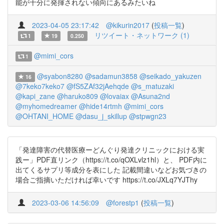
能が十分に発揮されない傾向にあるみたいね
2023-04-05 23:17:42
@kikurin2017
(
投稿一覧
)
リツイート・ネットワーク (1)
1
19
0.250
@mimi_cors
1
@syabon8280
@sadamun3858
@seikado_yakuzen
16
@7keko7keko7
@fS5ZAf32jAehqde
@s_matuzaki
@kapi_zane
@haruko809
@lovaiax
@Asuna2nd
@myhomedreamer
@hide14rtmh
@mimi_cors
@OHTANI_HOME
@dasu_j_skillup
@stpwgn23
「発達障害の代替医療ーどんぐり発達クリニックにおける実
践ー」PDF直リンク（https://t.co/qOXLvlz1hl）と、 PDF内に
出てくるサプリ等成分を表にした 記載間違いなどお気づきの
場合ご指摘いただければ幸いです https://t.co/JXLq7YJThy
2023-03-06 14:56:09
@forestp1
(
投稿一覧
)