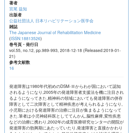
著者
宮尾 益知
出版者
公益社団法人 日本リハビリテーション医学会
雑誌
The Japanese Journal of Rehabilitation Medicine
(
ISSN:18813526
)
巻号頁・発行日
vol.55, no.12, pp.989-993, 2018-12-18 (Released:2019-01-
21)
参考文献数
16
発達障害は1980年代初めのDSM-Ⅲからわが国において認知
されるようになり,2005年の発達障害者支援法を機に注目され
るようになってきた.精神科の領域においても発達障害の併存
障害として二次障害として精神疾患が考えられるようになり,
小児期における発達障害の治療に注目が集まるようになって
きた.筆者は小児神経科医としててんかん,脳性麻痺,変性疾患
などの治療に携わり,2002年の成育医療研究センターの開院が
発達障害の勃興期にあたっていたり,発達障害と直接かかわり