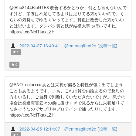
@jBhb8144BiuGTE8 改善するかどうか、何とも言えないんで
すけど、栄養は不足してるよりは足りてる方がいいので、く
らいの気持ちでゆるくやってます。貧血は改善した方がいい
とは思います。タンパク質と鉄が結構大事っぽいですね。
https://t.co/NcITkaxLZH
2022-04-27 16:40:41
@emmagifted2e
(
投稿一覧
)
1
0
@SNO_colorxxx あとは栄養が偏ると特性が強く出てしまう
こともあるようです。まぁ、これは賛否両論あるので反対の
方もいるし、ご自身で判断していただきたいですが。 息子の
場合は発達障害云々の前に痩せすぎで見るからに栄養足りて
なさそうなのでサプリやプロテインで補ったりしてます。
https://t.co/NcITkaxLZH
2022-04-25 12:14:07
@emmagifted2e
(
投稿一覧
)
1