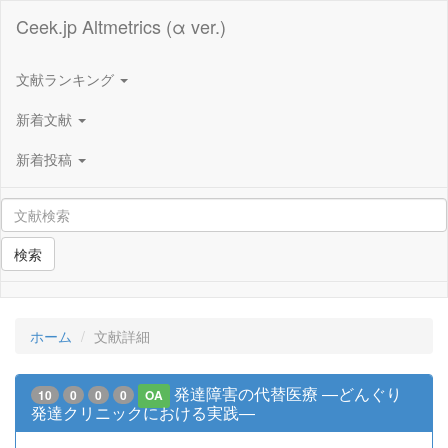
Ceek.jp Altmetrics (α ver.)
文献ランキング
新着文献
新着投稿
検索
ホーム
文献詳細
発達障害の代替医療 ―どんぐり
10
0
0
0
OA
発達クリニックにおける実践―