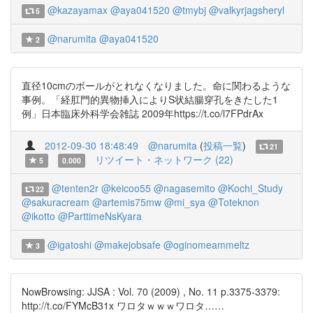
@kazayamax
@aya041520
@tmybj
@valkyrjagsheryl
5
@narumita
@aya041520
2
直径10cmのボールがとれなくなりました。命に関わるような
事例。「経肛門的異物挿入によりS状結腸穿孔をきたした1
例」日本臨床外科学会雑誌 2009年https://t.co/l7FPdrAx
2012-09-30 18:48:49
@narumita
(
投稿一覧
)
21
リツイート・ネットワーク (22)
5
0.000
@tenten2r
@keicoo55
@nagasemito
@Kochi_Study
22
@sakuracream
@artemis75mw
@mi_sya
@Toteknon
@ikotto
@ParttimeNsKyara
@igatoshi
@makejobsafe
@oginomeammeltz
3
NowBrowsing: JJSA : Vol. 70 (2009) , No. 11 p.3375-3379:
http://t.co/FYMcB31x ワロタｗｗｗワロタ……