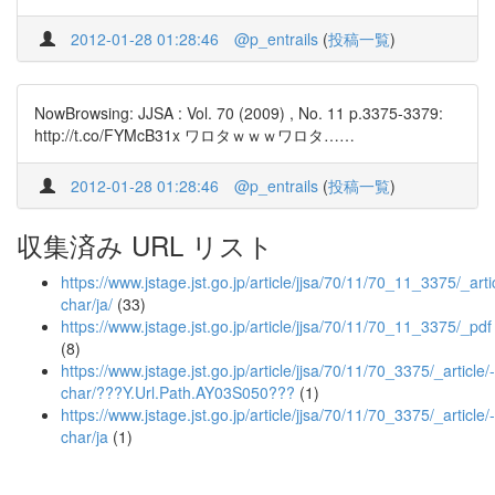
2012-01-28 01:28:46
@p_entrails
(
投稿一覧
)
NowBrowsing: JJSA : Vol. 70 (2009) , No. 11 p.3375-3379:
http://t.co/FYMcB31x ワロタｗｗｗワロタ……
2012-01-28 01:28:46
@p_entrails
(
投稿一覧
)
収集済み URL リスト
https://www.jstage.jst.go.jp/article/jjsa/70/11/70_11_3375/_artic
char/ja/
(33)
https://www.jstage.jst.go.jp/article/jjsa/70/11/70_11_3375/_pdf
(8)
https://www.jstage.jst.go.jp/article/jjsa/70/11/70_3375/_article/-
char/???Y.Url.Path.AY03S050???
(1)
https://www.jstage.jst.go.jp/article/jjsa/70/11/70_3375/_article/-
char/ja
(1)