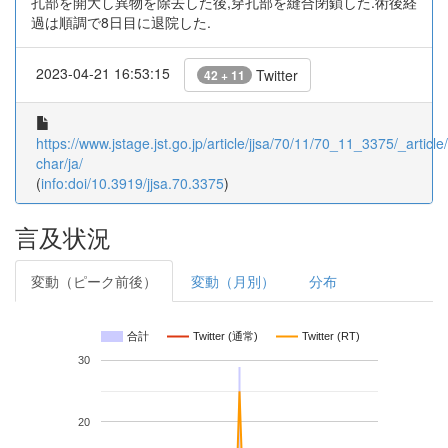
孔部を開大し異物を除去した後,穿孔部を縫合閉鎖した.術後経
過は順調で8日目に退院した.
2023-04-21 16:53:15
Twitter
42 + 11
https://www.jstage.jst.go.jp/article/jjsa/70/11/70_11_3375/_article/
char/ja/
(
info:doi/10.3919/jjsa.70.3375
)
言及状況
変動（ピーク前後）
変動（月別）
分布
合計
Twitter (通常)
Twitter (RT)
30
20