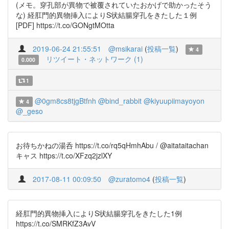
(メモ。穿孔部が異物で被覆されていたおかげで助かったそう
な) 経肛門的異物挿入によりS状結腸穿孔をきたした１例
[PDF] https://t.co/GONgtMOtta
2019-06-24 21:55:51
@msikarai
(
投稿一覧
)
4
リツイート・ネットワーク (1)
0.000
1
@0gm8cs8tjgBtfnh
@bind_rabbit
@kiyuupiimayoyon
4
@_geso
お待ちかねの湯呑 https://t.co/rq5qHmhAbu / @aitataitachan
キャス https://t.co/XFzq2jzlXY
2017-08-11 00:09:50
@zuratomo4
(
投稿一覧
)
経肛門的異物挿入によりS状結腸穿孔をきたした1例
https://t.co/SMRKfZ3AvV