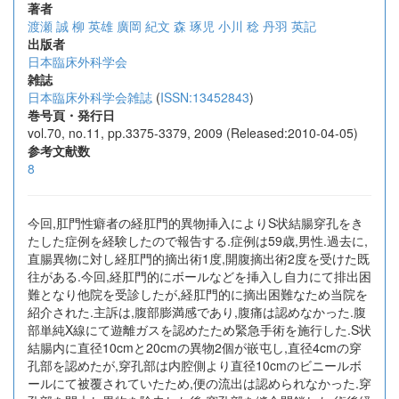
著者
渡瀬 誠
柳 英雄
廣岡 紀文
森 琢児
小川 稔
丹羽 英記
出版者
日本臨床外科学会
雑誌
日本臨床外科学会雑誌
(
ISSN:13452843
)
巻号頁・発行日
vol.70, no.11, pp.3375-3379, 2009 (Released:2010-04-05)
参考文献数
8
今回,肛門性癖者の経肛門的異物挿入によりS状結腸穿孔をき
たした症例を経験したので報告する.症例は59歳,男性.過去に,
直腸異物に対し経肛門的摘出術1度,開腹摘出術2度を受けた既
往がある.今回,経肛門的にボールなどを挿入し自力にて排出困
難となり他院を受診したが,経肛門的に摘出困難なため当院を
紹介された.主訴は,腹部膨満感であり,腹痛は認めなかった.腹
部単純X線にて遊離ガスを認めたため緊急手術を施行した.S状
結腸内に直径10cmと20cmの異物2個が嵌屯し,直径4cmの穿
孔部を認めたが,穿孔部は内腔側より直径10cmのビニールボ
ールにて被覆されていたため,便の流出は認められなかった.穿