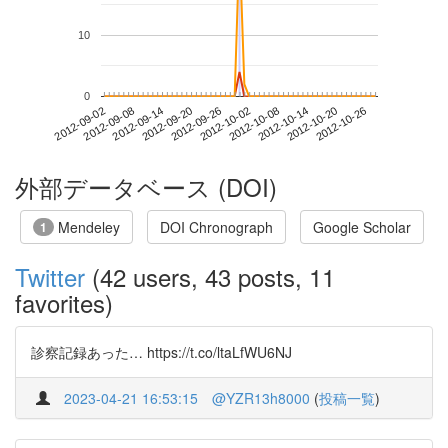
10
0
2012-10-20
2012-09-02
2012-09-20
2012-10-08
2012-10-26
2012-09-08
2012-09-26
2012-10-14
2012-09-14
2012-10-02
外部データベース (DOI)
Mendeley
DOI Chronograph
Google Scholar
1
Twitter
(42 users, 43 posts, 11
favorites)
診察記録あった… https://t.co/ltaLfWU6NJ
2023-04-21 16:53:15
@YZR13h8000
(
投稿一覧
)