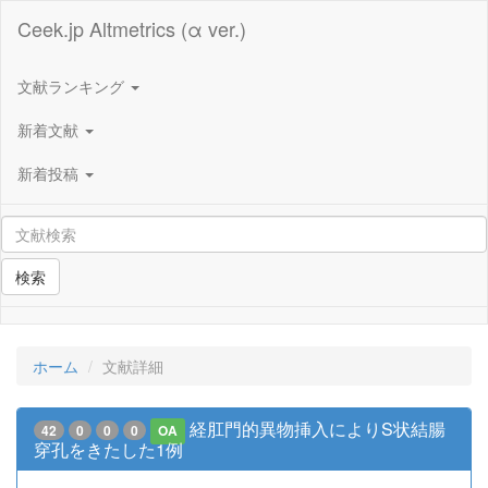
Ceek.jp Altmetrics (α ver.)
文献ランキング
新着文献
新着投稿
検索
ホーム
文献詳細
経肛門的異物挿入によりS状結腸
42
0
0
0
OA
穿孔をきたした1例