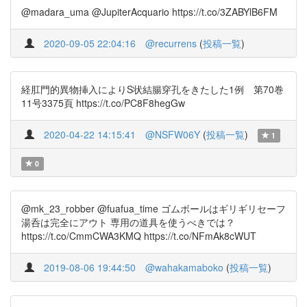
@madara_uma @JupiterAcquario https://t.co/3ZABYlB6FM
2020-09-05 22:04:16
@recurrens
(
投稿一覧
)
経肛門的異物挿入によりS状結腸穿孔をきたした1例 第70巻
11号3375頁 https://t.co/PC8F8hegGw
2020-04-22 14:15:41
@NSFW06Y
(
投稿一覧
)
1
0
@mk_23_robber @fuafua_time ゴムボールはギリギリセーフ
湯呑は完全にアウト 専用の道具を使うべきでは？
https://t.co/CmmCWA3KMQ https://t.co/NFmAk8cWUT
2019-08-06 19:44:50
@wahakamaboko
(
投稿一覧
)