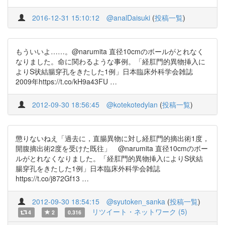
2016-12-31 15:10:12
@analDaisuki
(
投稿一覧
)
もういいよ……。@narumita 直径10cmのボールがとれなく
なりました。命に関わるような事例。「経肛門的異物挿入に
よりS状結腸穿孔をきたした1例」日本臨床外科学会雑誌
2009年https://t.co/kH9a43FU …
2012-09-30 18:56:45
@kotekotedylan
(
投稿一覧
)
懲りないねえ「過去に，直腸異物に対し経肛門的摘出術1度，
開腹摘出術2度を受けた既往」 @narumita 直径10cmのボー
ルがとれなくなりました。「経肛門的異物挿入によりS状結
腸穿孔をきたした1例」日本臨床外科学会雑誌
https://t.co/j872Gf13 …
2012-09-30 18:54:15
@syutoken_sanka
(
投稿一覧
)
リツイート・ネットワーク (5)
4
2
0.316