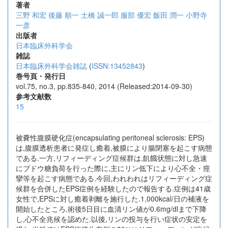
著者
三野 和宏
後藤 順一
土橋 誠一郎
服部 優宏
飯田 潤一
小野寺
一彦
出版者
日本臨床外科学会
雑誌
日本臨床外科学会雑誌
(
ISSN:13452843
)
巻号頁・発行日
vol.75, no.3, pp.835-840, 2014 (Released:2014-09-30)
参考文献数
15
被嚢性腹膜硬化症(encapsulating peritoneal sclerosis: EPS)
は,腹膜透析患者に発症し癒着,被膜により腸閉塞を起こす病態
である.一方,リフィーディング症候群は,飢餓状態に対し急速
にブドウ糖負荷を行った際に,主にリン低下により心不全・痙
攣等を起こす病態である.今回,われわれはリフィーディング症
候群を合併したEPS症例を経験したので報告する.症例は41歳
女性で,EPSに対し癒着剥離を施行した.1,000kcal/日の補液を
開始したところ,術後5日目に血清リン値が0.6mg/dlまで下降
し,心不全兆候を認めた.以後,リンの投与を行い症状の安定を