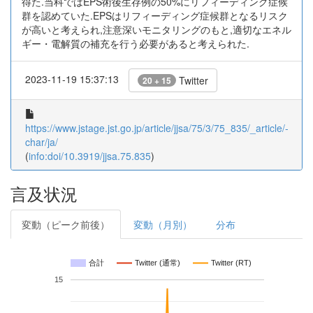
得た.当科ではEPS術後生存例の50%にリフィーディング症候
群を認めていた.EPSはリフィーディング症候群となるリスク
が高いと考えられ,注意深いモニタリングのもと,適切なエネル
ギー・電解質の補充を行う必要があると考えられた.
2023-11-19 15:37:13
Twitter
20 + 15
https://www.jstage.jst.go.jp/article/jjsa/75/3/75_835/_article/-
char/ja/
(
info:doi/10.3919/jjsa.75.835
)
言及状況
変動（ピーク前後）
変動（月別）
分布
合計
Twitter (通常)
Twitter (RT)
15