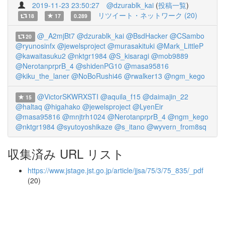
2019-11-23 23:50:27
@dzurablk_kai
(
投稿一覧
)
リツイート・ネットワーク (20)
18
17
0.289
@_A2mjBt7
@dzurablk_kai
@BsdHacker
@CSambo
20
@ryunosinfx
@jewelsproject
@murasakituki
@Mark_LittleP
@kawaitasuku2
@nktgr1984
@S_kisaragi
@mob9889
@NerotanprprB_4
@shidenPG10
@masa95816
@kiku_the_laner
@NoBoRushi46
@rwalker13
@ngm_kego
@VictorSKWRXSTI
@aquila_f15
@daimajin_22
15
@haltaq
@higahako
@jewelsproject
@LyenEir
@masa95816
@mnjtrh1024
@NerotanprprB_4
@ngm_kego
@nktgr1984
@syutoyoshikaze
@s_itano
@wyvern_from8sq
収集済み URL リスト
https://www.jstage.jst.go.jp/article/jjsa/75/3/75_835/_pdf
(20)