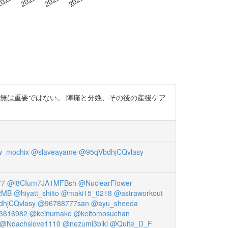
有無は重要ではない。 陣痛と分娩、その後の産後ケア
_mochix
@slaveayame
@95qVbdhjCQvlasy
77
@l8CIum7JA1MFBsh
@NuclearFlower
2MB
@hiyatt_shiito
@maki15_0218
@astraworkout
hjCQvlasy
@96788777san
@ayu_sheeda
3616982
@keinumako
@keitomosuchan
@Ndachslove1110
@nezumi3biki
@Quite_D_F