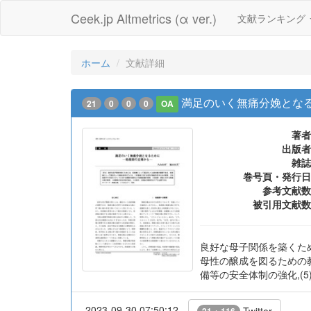
Ceek.jp Altmetrics (α ver.)
文献ランキング
ホーム
文献詳細
満足のいく無痛分娩とな
21
0
0
0
OA
著者
出版者
雑誌
巻号頁・発行日
参考文献数
被引用文献数
良好な母子関係を築くため
母性の醸成を図るための教
備等の安全体制の強化,(
2023-09-30 07:50:12