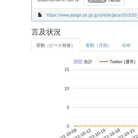
Twitter
21 + 116
https://www.jstage.jst.go.jp/article/jjsca/33/3/33
言及状況
変動（ピーク前後）
変動（月別）
分布
合計
Twitter (通常)
15
10
5
0
2022-10-15
2022-10-18
2022-10-21
2022
2022-10-09
2022-10-12