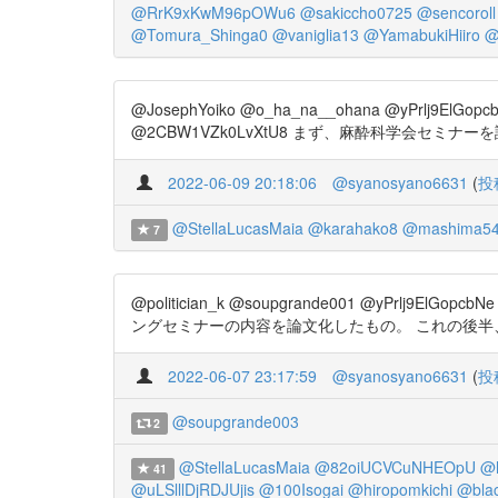
@RrK9xKwM96pOWu6
@sakiccho0725
@sencoroll
@Tomura_Shinga0
@vaniglia13
@YamabukiHiiro
@
@JosephYoiko @o_ha_na__ohana @yPrlj9ElGop
@2CBW1VZk0LvXtU8 まず、麻酔科学会セミナーを論文化し
2022-06-09 20:18:06
@syanosyano6631
(
投
@StellaLucasMaia
@karahako8
@mashima54
7
@politician_k @soupgrande001 @yPrlj9
ングセミナーの内容を論文化したもの。 これの後半、Ⅷ「無
2022-06-07 23:17:59
@syanosyano6631
(
投
@soupgrande003
2
@StellaLucasMaia
@82oiUCVCuNHEOpU
@h
41
@uLSlllDjRDJUjis
@100Isogai
@hiropomkichi
@blac