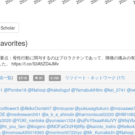
 Scholar
avorites)
り 要点：母性行動に関与するのはプロラクチンであって、陣痛の痛みの
s://t.co/S3A5ZD4JMv
稿一覧
)
リツイート・ネットワーク (17)
18
81
0.150
21
@Pombe18
@Nahoqi
@hakofuguf
@YamabukiHiiro
@kei_2741
@xw
cotflower3
@AkikoOonishi7
@mizuyosi
@yukiusagitukuro
@mizusawa
DE
@medresearch01
@a_k_a_shinobi
@harmonious02220
@HM108
z2020
@YUKI_nantoka
@yunasan1324
@ujPoY5saaK4bJVY
@95qVbd
@hi_you_fam
@ibogero
@iNOFaiCh2Htj9Rp
@kanoto_insho
@Keiko4
a
@momosuk50019360
@morimori0722ryo
@Mr_Kumakichi
@Nahoqi