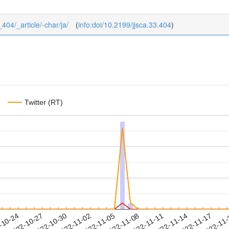
_404/_article/-char/ja/
(
info:doi/10.2199/jjsca.33.404
)
Twitter (RT)
2022-11-14
2022-11-17
2022-11
-10-24
2
2022-10-27
2022-10-30
2022-11-02
2022-11-05
2022-11-08
2022-11-11