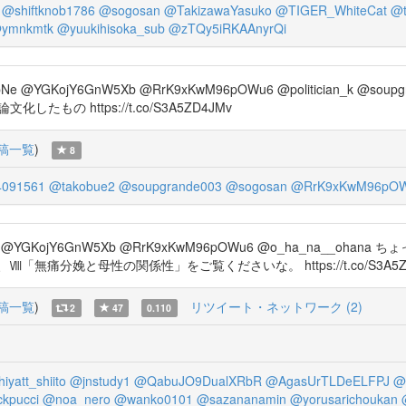
@shiftknob1786
@sogosan
@TakizawaYasuko
@TIGER_WhiteCat
@
ymnkmtk
@yuukihisoka_sub
@zTQy5iRKAAnyrQi
cbNe @YGKojY6GnW5Xb @RrK9xKwM96pOWu6 @politician_k @soupg
たもの https://t.co/S3A5ZD4JMv
稿一覧
)
8
091561
@takobue2
@soupgrande003
@sogosan
@RrK9xKwM96pO
ElGopcbNe @YGKojY6GnW5Xb @RrK9xKwM96pOWu6 @o_ha_n
痛分娩と母性の関係性」をご覧くださいな。 https://t.co/S3A5ZD
稿一覧
)
リツイート・ネットワーク (2)
2
47
0.110
iyatt_shiito
@jnstudy1
@QabuJO9DualXRbR
@AgasUrTLDeELFPJ
@
kpucci
@noa_nero
@wanko0101
@sazananamin
@yorusarichoukan