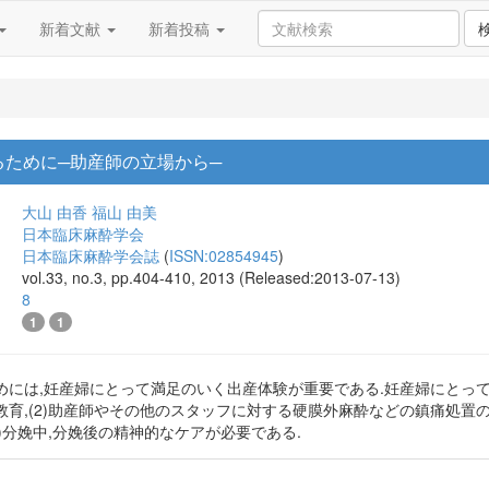
新着文献
新着投稿
るために─助産師の立場から─
大山 由香
福山 由美
日本臨床麻酔学会
日本臨床麻酔学会誌
(
ISSN:02854945
)
vol.33, no.3, pp.404-410, 2013 (Released:2013-07-13)
8
1
1
には,妊産婦にとって満足のいく出産体験が重要である.妊産婦にとって
育,(2)助産師やその他のスタッフに対する硬膜外麻酔などの鎮痛処置の教育
5)分娩中,分娩後の精神的なケアが必要である.