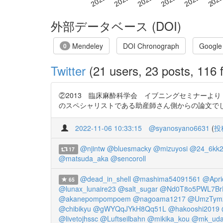
外部データベース (DOI)
Mendeley
DOI Chronograph
Google
0
Twitter
(21 users, 23 posts, 116 f
②2013 臨床麻酔科学会 イブニングセミナーよ
のスペシャリストである助産師さん側からの論文でした。 http
2022-11-06 10:33:15
@syanosyano6631
(
投
@njintw
@bluesmacky
@mizuyosi
@24_6kk
17
@matsuda_aka
@sencoroll
@dead_in_shell
@mashima54091561
@Apri
65
@lunax_lunaire23
@salt_sugar
@Nd0T8o5PWL7Br
@akanepompompoem
@nagoama1217
@UmzTym
@chibikyu
@gWYQqJYkH8Qq51L
@hakooshi2019
@livetojhssc
@Luftseilbahn
@mikika_kou
@mk_ud