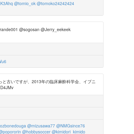
tK3Ahq
@tomio_ok
@tomoko24242424
rande001 @sogosan @Jerry_eekeek
Wu6
a__ohana ちょっと古いですが、2013年の臨床麻酔科学会、イブニ
4JMv
ozbonedouga
@mizusawa77
@NMGsince76
@popororin
@hobbysoccer
@kimidori_kimido