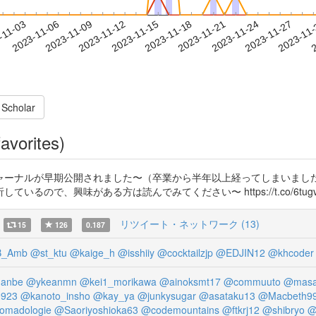
2023-11-24
2023-11-27
2023-11
-11-03
2
2023-11-06
2023-11-09
2023-11-12
2023-11-15
2023-11-18
2023-11-21
 Scholar
avorites)
ーナルが早期公開されました〜（卒業から半年以上経ってしまいましたが
で、興味がある方は読んでみてください〜 https://t.co/6tugvj
リツイート・ネットワーク (13)
15
126
0.187
B_Amb
@st_ktu
@kaige_h
@isshiiy
@cocktailzjp
@EDJIN12
@khcoder
anbe
@ykeanmn
@kei1_morikawa
@ainoksmt17
@commuuto
@masa
0923
@kanoto_insho
@kay_ya
@junkysugar
@asataku13
@Macbeth9
omadologie
@Saoriyoshioka63
@codemountains
@ftkrj12
@shibryo
@