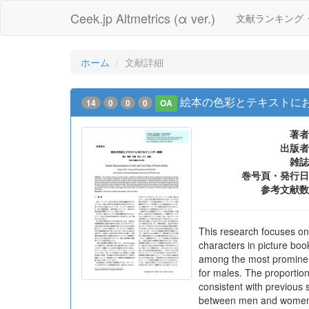
Ceek.jp Altmetrics (α ver.)
文献ランキング
ホーム
文献詳細
絵本の色彩とテキストに
14
0
0
0
OA
著者
出版者
雑誌
巻号頁・発行日
参考文献数
This research focuses on
characters in picture bo
among the most prominent 
for males. The proportion
consistent with previous s
between men and women in