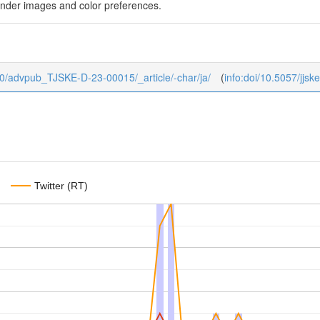
gender images and color preferences.
ub/0/advpub_TJSKE-D-23-00015/_article/-char/ja/
(
info:doi/10.5057/jjs
Twitter (RT)