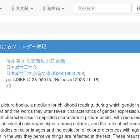
新着文献
新着投稿
おけるジェンダー表現
薄井 春香
佐藤 哲也
北口 紗織
日本感性工学会
日本感性工学会論文誌
(
ISSN:18845258
)
pp.TJSKE-D-23-00015, (Released:2023-10-18)
43
 picture books, a medium for childhood reading, during which gender st
oks and the words they utter reveal characteristics of gender expressi
characteristics in depicting characters in picture books, with red use
 of colorful colors was higher among children, and the ratio of achroma
tudies on color images and the evolution of color preferences with age. 
 the way they perceive things are reflected in the text. These results