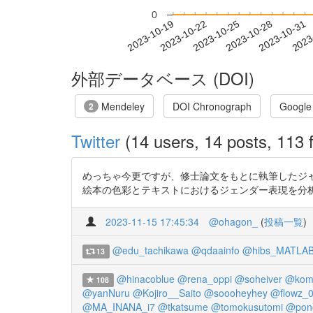
0
2023-10-25
2023-10-28
2023-10-31
2023
2023-10-19
2023-10-22
外部データベース (DOI)
Mendeley
DOI Chronograph
Google
2
Twitter
(14 users, 14 posts, 113 f
めっちゃ今更ですが、修士論文をもとに執筆したジャ
絵本の色彩とテキストにおけるジェンダー表現を分析しているの
2023-11-15 17:45:34
@ohagon_
(
投稿一覧
)
@edu_tachikawa
@qdaainfo
@hibs_MATLA
13
@hinacoblue
@rena_oppi
@soheiver
@kom
108
@yanNuru
@Kojiro__Saito
@soooheyhey
@flowz_
@MA_INANA_i7
@tkatsume
@tomokusutomi
@pon