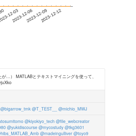
-30
023-12-03
2023-12-06
2023-12-09
2023-12-12
…） MATLABとテキストマイニングを使って、
uXko
@bigarrow_tmk
@T_TEST__
@michio_MWJ
tosumitomo
@kiyokiyo_tech
@file_webcreator
980
@yukidiscourse
@mycostudy
@tkg3601
hibs_MATLAB_Amb
@madeingulliver
@toyo9