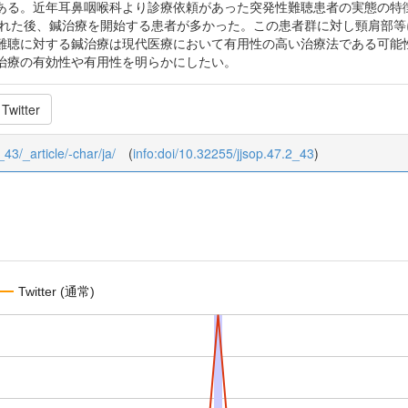
ある。近年耳鼻咽喉科より診療依頼があった突発性難聴患者の実態の特徴
された後、鍼治療を開始する患者が多かった。この患者群に対し頸肩部
難聴に対する鍼治療は現代医療において有用性の高い治療法である可能
治療の有効性や有用性を明らかにしたい。
Twitter
_43/_article/-char/ja/
(
info:doi/10.32255/jjsop.47.2_43
)
Twitter (通常)