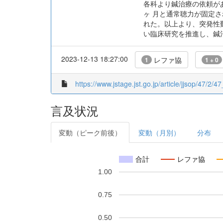
各科より鍼治療の依頼が
ヶ 月と通常聴力が固定
れた。以上より、突発性
い臨床研究を推進し、鍼
2023-12-13 18:27:00
レファ協
1
1 + 0
https://www.jstage.jst.go.jp/article/jjsop/47/2/47
言及状況
変動（ピーク前後）
変動（月別）
分布
合計
レファ協
1.00
0.75
0.50