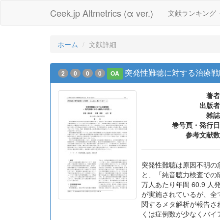
Ceek.jp Altmetrics (α ver.)
文献ランキング
ホーム
文献詳細
突発性難聴に対する治療戦略
2
0
0
0
OA
著者
出版者
雑誌
巻号頁・発行日
参考文献数
突発性難聴は原因不明の
と、「純音聴力検査での隣り
万人あたり年間 60.9
が実施されているが、全て
関するメタ解析が報告さ
くは症例数が少なくバイ