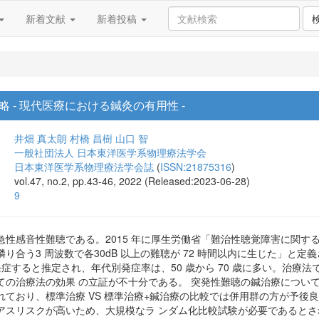
新着文献
新着投稿
 - 現代医療における鍼灸の有用性 -
井畑 真太朗
村橋 昌樹
山口 智
一般社団法人 日本東洋医学系物理療法学会
日本東洋医学系物理療法学会誌
(
ISSN:21875316
)
vol.47, no.2, pp.43-46, 2022 (Released:2023-06-28)
9
急性感音性難聴である。2015 年に厚生労働省「難治性聴覚障害に関す
合う3 周波数で各30dB 以上の難聴が 72 時間以内に生じた」と定義
 人発症すると推定され、年代別発症率は、50 歳から 70 歳に多い。治
の治療法の効果 の立証が不十分である。 突発性難聴の鍼治療について
れており、標準治療 VS 標準治療+鍼治療の比較では併用群の方が予後
アスリスクが高いため、大規模なラ ンダム化比較試験が必要であるとさ