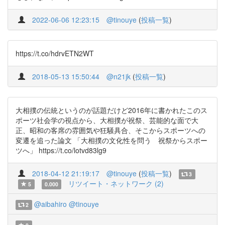
2022-06-06 12:23:15
@tinouye
(
投稿一覧
)
https://t.co/hdrvETN2WT
2018-05-13 15:50:44
@n21jk
(
投稿一覧
)
大相撲の伝統というのが話題だけど2016年に書かれたこのス
ポーツ社会学の視点から、大相撲が祝祭、芸能的な面で大
正、昭和の客席の雰囲気や狂騒具合、そこからスポーツへの
変遷を追った論文 「大相撲の文化性を問う 祝祭からスポー
ツへ」 https://t.co/lotvd83lg9
2018-04-12 21:19:17
@tinouye
(
投稿一覧
)
3
リツイート・ネットワーク (2)
5
0.000
@aibahiro
@tinouye
2