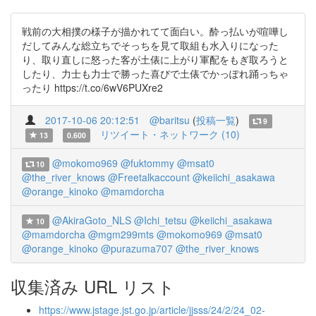
戦前の大相撲の様子が描かれてて面白い。酔っ払いが喧嘩し
だしてみんな総立ちでそっちを見て取組も水入りになった
り、取り直しに怒った客が土俵に上がり軍配をもぎ取ろうと
したり、力士も力士で勝った喜びで土俵でかっぽれ踊っちゃ
ったり https://t.co/6wV6PUXre2
2017-10-06 20:12:51
@baritsu
(
投稿一覧
)
9
リツイート・ネットワーク (10)
13
0.600
@mokomo969
@fuktommy
@msat0
10
@the_river_knows
@Freetalkaccount
@keiichi_asakawa
@orange_kinoko
@mamdorcha
@AkiraGoto_NLS
@Ichi_tetsu
@keiichi_asakawa
10
@mamdorcha
@mgm299mts
@mokomo969
@msat0
@orange_kinoko
@purazuma707
@the_river_knows
収集済み URL リスト
https://www.jstage.jst.go.jp/article/jjsss/24/2/24_02-