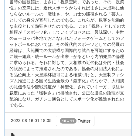
当時の国技館は、まさに「祝祭空間」であった。その「祝祭
性」の充満には、近代スポーツからすればまさに未成熟に他
ならないルールの「曖昧さ」や、力士の賤視される「芸人」
としての身分が寄与したのである。これらが、観客を能動的
な主役として熱狂させたのである。 この「祝祭」としての大
相撲が「スポーツ化」していくプロセスは、興味深い。中世
のヨーロッパ各地でおこなわれたフォークゲームとしてのフ
ットボールにおいては、その近代的スポーツとしての発展の
経緯は、広範囲での大規模な国際的な試合を可能にするため
に統一組織・統一ルールが出来上がるという内的発展の論理
に求められる。それに対して、大相撲の近代化は外的・社会
的状況によって推進されたのである。協会の財団法人化によ
る品位向上・天皇賜杯認可による権威づけと、天皇制ファシ
ズム推進による国民生活全般の「厳粛化」のなかで、大相撲
の礼儀作法や観戦態度が「神聖化」されていく一方、取組や
裁定にあった「曖昧さ」は排除され、公正な勝負の論理が支
配的になり、ガチンコ勝負としてスポーツ化が推進されたの
である。
2023-08-16 01:18:05
Twitter
18 + 11