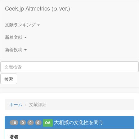
Ceek.jp Altmetrics (α ver.)
文献ランキング
新着文献
新着投稿
検索
ホーム
文献詳細
大相撲の文化性を問う
18
0
0
0
OA
著者