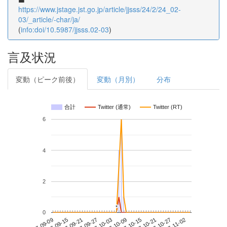
https://www.jstage.jst.go.jp/article/jjsss/24/2/24_02-
03/_article/-char/ja/
(
info:doi/10.5987/jjsss.02-03
)
言及状況
変動（ピーク前後）
変動（月別）
分布
合計
Twitter (通常)
Twitter (RT)
6
4
2
*
*
0
2017-10-27
2017-09-09
2017-09-27
2017-10-15
2017-11-02
2017-09-15
2017-10-03
2017-10-21
2017-09-21
2017-10-09