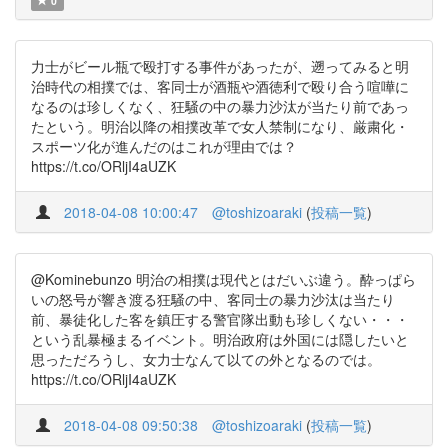
0
力士がビール瓶で殴打する事件があったが、遡ってみると明
治時代の相撲では、客同士が酒瓶や酒徳利で殴り合う喧嘩に
なるのは珍しくなく、狂騒の中の暴力沙汰が当たり前であっ
たという。明治以降の相撲改革で女人禁制になり、厳粛化・
スポーツ化が進んだのはこれが理由では？
https://t.co/ORljI4aUZK
2018-04-08 10:00:47
@toshizoaraki
(
投稿一覧
)
@Kominebunzo 明治の相撲は現代とはだいぶ違う。酔っぱら
いの怒号が響き渡る狂騒の中、客同士の暴力沙汰は当たり
前、暴徒化した客を鎮圧する警官隊出動も珍しくない・・・
という乱暴極まるイベント。明治政府は外国には隠したいと
思っただろうし、女力士なんて以ての外となるのでは。
https://t.co/ORljI4aUZK
2018-04-08 09:50:38
@toshizoaraki
(
投稿一覧
)