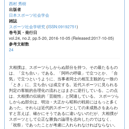
西村 秀樹
出版者
日本スポーツ社会学会
雑誌
スポーツ社会学研究
(
ISSN:09192751
)
巻号頁・発行日
vol.24, no.2, pp.5-20, 2016-10-05 (Released:2017-10-05)
参考文献数
24
大相撲は、スポーツらしからぬ部分を持つ。その最たるもの
は、「立ち合い」である。「阿吽の呼吸」で立つとか、「合
気」で立つというように、当事者同士の相互主観的な一致の
「とき」に、立ち合いは成立する。近代スポーツに見られる
判定の客観的合理化の流れとはまさに逆行している。この点
は、大相撲の伝統的「芸能性」と関連している。 スポーツら
しからぬ部分は、明治・大正から昭和の戦前にはもっと多く
あった。それらは近代的スポーツとしての未成熟さをあらわ
すと言えば、確かにそうであるに違いないのだが、大相撲が
スポーツとして公正な勝負の論理を志向したのではなく、
「祝祭」であったことが考慮に入れられなければならない。