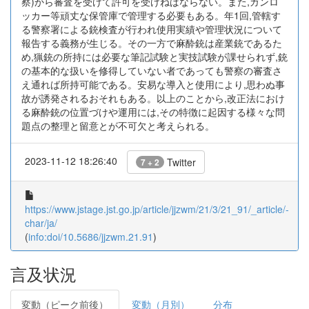
察)から審査を受けて許可を受けねばならない。また,ガンロ
ッカー等頑丈な保管庫で管理する必要もある。年1回,管轄す
る警察署による銃検査が行われ使用実績や管理状況について
報告する義務が生じる。その一方で麻酔銃は産業銃であるた
め,猟銃の所持には必要な筆記試験と実技試験が課せられず,銃
の基本的な扱いを修得していない者であっても警察の審査さ
え通れば所持可能である。安易な導入と使用により,思わぬ事
故が誘発されるおそれもある。以上のことから,改正法におけ
る麻酔銃の位置づけや運用には,その特徴に起因する様々な問
題点の整理と留意とが不可欠と考えられる。
2023-11-12 18:26:40
Twitter
7 + 2
https://www.jstage.jst.go.jp/article/jjzwm/21/3/21_91/_article/-
char/ja/
(
info:doi/10.5686/jjzwm.21.91
)
言及状況
変動（ピーク前後）
変動（月別）
分布