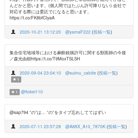
んどかと思います。(個人間ではたぶん許可降りない) 会社で
対応する際には委託でになると思います。
https://t.co/FK8bfCIyaA
2020-10-21 13:12:20
@yamaF222
(
投稿一覧
)
集合住宅地域等における麻酔銃猟許可に関する獣医師の今後
／森光由樹https://t.co/T9MoxTSLSH
2020-09-04 23:04:10
@suimu_calcite
(
投稿一覧
)
1
@itokei110
1
@sap794 ”の”は… ”の”をタイプ忘れしててはずい
2020-07-11 23:57:28
@A88X_A10_7870K
(
投稿一覧
)