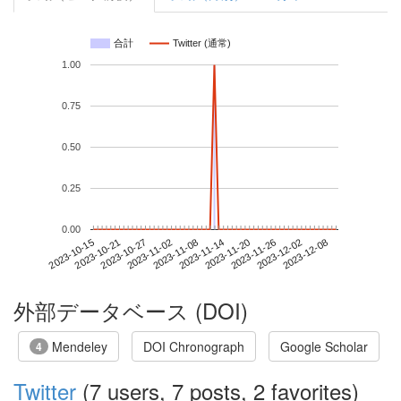
合計
Twitter (通常)
1.00
0.75
0.50
0.25
0.00
2023-12-02
2023-10-15
2023-11-02
2023-11-20
2023-12-08
2023-10-21
2023-11-08
2023-11-26
2023-10-27
2023-11-14
外部データベース (DOI)
Mendeley
DOI Chronograph
Google Scholar
4
Twitter
(7 users, 7 posts, 2 favorites)