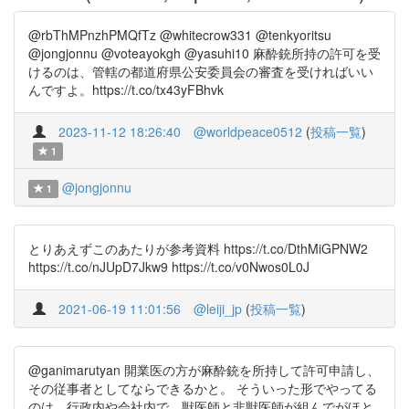
@rbThMPnzhPMQfTz @whitecrow331 @tenkyoritsu
@jongjonnu @voteayokgh @yasuhi10 麻酔銃所持の許可を受
けるのは、管轄の都道府県公安委員会の審査を受ければいい
んですよ。https://t.co/tx43yFBhvk
2023-11-12 18:26:40
@worldpeace0512
(
投稿一覧
)
1
@jongjonnu
1
とりあえずこのあたりが参考資料 https://t.co/DthMiGPNW2
https://t.co/nJUpD7Jkw9 https://t.co/v0Nwos0L0J
2021-06-19 11:01:56
@leiji_jp
(
投稿一覧
)
@ganimarutyan 開業医の方が麻酔銃を所持して許可申請し、
その従事者としてならできるかと。 そういった形でやってる
のは、行政内や会社内で、獣医師と非獣医師が組んでがほと