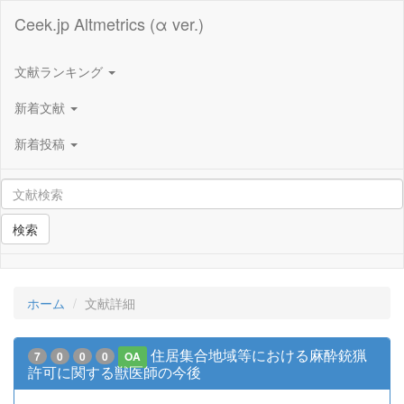
Ceek.jp Altmetrics (α ver.)
文献ランキング
新着文献
新着投稿
検索
ホーム
文献詳細
住居集合地域等における麻酔銃猟
7
0
0
0
OA
許可に関する獣医師の今後