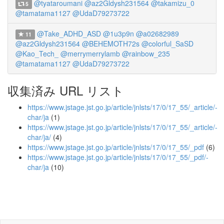
@tyataroumani
@az2Gldysh231564
@takamizu_0
5
@tamatama1127
@UdaD79273722
@Take_ADHD_ASD
@1u3p9n
@a02682989
11
@az2Gldysh231564
@BEHEMOTH72s
@colorful_SaSD
@Kao_Tech_
@merrymerrylamb
@rainbow_235
@tamatama1127
@UdaD79273722
収集済み URL リスト
https://www.jstage.jst.go.jp/article/jnlsts/17/0/17_55/_article/-
char/ja
(1)
https://www.jstage.jst.go.jp/article/jnlsts/17/0/17_55/_article/-
char/ja/
(4)
https://www.jstage.jst.go.jp/article/jnlsts/17/0/17_55/_pdf
(6)
https://www.jstage.jst.go.jp/article/jnlsts/17/0/17_55/_pdf/-
char/ja
(10)