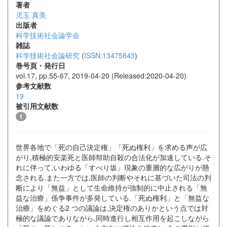
著者
児玉 真美
出版者
科学技術社会論学会
雑誌
科学技術社会論研究
(
ISSN:13475843
)
巻号頁・発行日
vol.17, pp.55-67, 2019-04-20 (Released:2020-04-20)
参考文献数
19
被引用文献数
1
世界各地で「死の自己決定権」「死ぬ権利」を求める声が広
がり,積極的安楽死と医師幇助自殺の合法化が加速している.そ
れに伴って,いわゆる「すべり坂」現象の重層的な広がりが懸
念される.また一方では,医師の判断やそれに基づいた司法の判
断により「無益」として生命維持が強制的に中止される「無
益な治療」係争事件が多発している.「死ぬ権利」と「無益な
治療」をめぐる2 つの議論は,決定権のありかという点では対
極的な議論でありながら,同時進行し相互作用を起こしながら