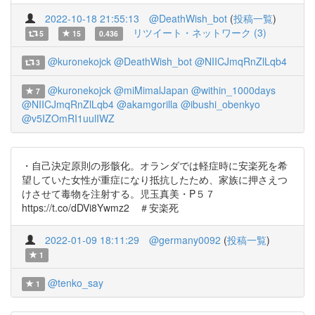
2022-10-18 21:55:13
@DeathWish_bot
(
投稿一覧
)
リツイート・ネットワーク (3)
5
15
0.436
@kuronekojck
@DeathWish_bot
@NIICJmqRnZlLqb4
3
@kuronekojck
@miMimalJapan
@within_1000days
7
@NIICJmqRnZlLqb4
@akamgorilla
@ibushi_obenkyo
@v5IZOmRI1uulIWZ
・自己決定原則の形骸化。オランダでは軽症時に安楽死を希
望していた女性が重症になり抵抗したため、家族に押さえつ
けさせて毒物を注射する。児玉真美・P５７
https://t.co/dDVi8Ywmz2 ＃安楽死
2022-01-09 18:11:29
@germany0092
(
投稿一覧
)
1
@tenko_say
1