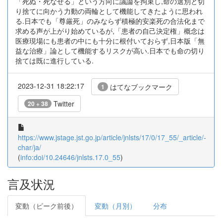
「死ぬ・死なせる」という方向に議論を拘束し,命の選別と切
り捨てに向かう力動の両輪として機能してきたように思われ
る.日本でも「尊厳死」のみならず積極的安楽死の合法化まで
求める声が上がり始めているが,「患者の自己決定権」概念は
医療現場にも患者の中にも十分に根付いておらず,日本版「無
益な治療」論として機能するリスクが高い.日本でも命の切り
捨ては既に進行している.
2023-12-31 18:22:17
はてなブックマーク
1
Twitter
20 + 38
https://www.jstage.jst.go.jp/article/jnlsts/17/0/17_55/_article/-
char/ja/
(
info:doi/10.24646/jnlsts.17.0_55
)
言及状況
変動（ピーク前後）
変動（月別）
分布