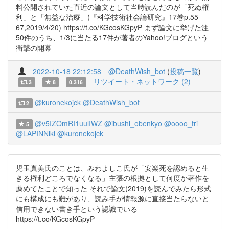
料公開されていた直近の論文として当時読んだのが「死ぬ権
利」と「無益な治療」(『科学技術社会論研究』17巻p.55-
67,2019/4/20) https://t.co/KGcosKGpyP まず論文に挙げた注
50件のうち、1/3に当たる17件が著者のYahoo!ブログという
衝撃の開幕
2022-10-18 22:12:58
@DeathWish_bot
(
投稿一覧
)
リツイート・ネットワーク (2)
3
8
0.316
@kuronekojck
@DeathWish_bot
2
@v5IZOmRI1uulIWZ
@ibushi_obenkyo
@oooo_tri
5
@LAPINNiki
@kuronekojck
児玉真美氏のことは、みわよしこ氏が「安楽死を認めると生
きる権利どころでなくなる」主張の根拠として何度か著作を
薦めてたことで知った それで論文(2019)を読んでみたら形式
にも構成にも難があり、読み手が情報源に直接当たらないと
信用できない書き手という認識でいる
https://t.co/KGcosKGpyP