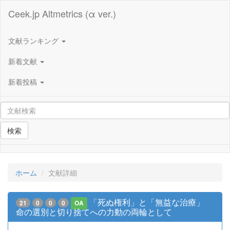
Ceek.jp Altmetrics (α ver.)
文献ランキング
新着文献
新着投稿
検索
ホーム
文献詳細
「死ぬ権利」と「無益な治療」
21
0
0
0
OA
命の選別と切り捨てへの力動の両輪として