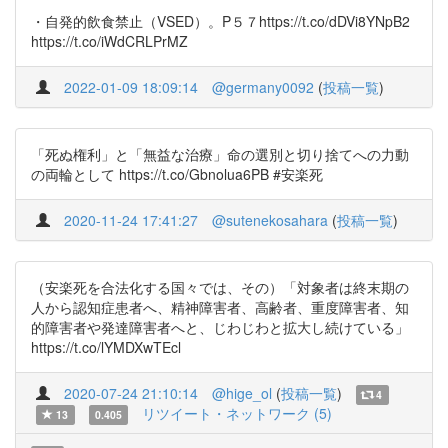
・自発的飲食禁止（VSED）。P５７https://t.co/dDVi8YNpB2
https://t.co/iWdCRLPrMZ
2022-01-09 18:09:14
@germany0092
(
投稿一覧
)
「死ぬ権利」と「無益な治療」命の選別と切り捨てへの力動
の両輪として https://t.co/Gbnolua6PB #安楽死
2020-11-24 17:41:27
@sutenekosahara
(
投稿一覧
)
（安楽死を合法化する国々では、その）「対象者は終末期の
人から認知症患者へ、精神障害者、高齢者、重度障害者、知
的障害者や発達障害者へと、じわじわと拡大し続けている」
https://t.co/lYMDXwTEcl
2020-07-24 21:10:14
@hige_ol
(
投稿一覧
)
4
リツイート・ネットワーク (5)
13
0.405