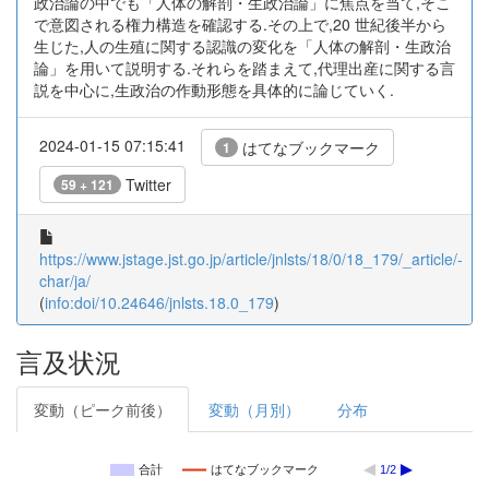
政治論の中でも「人体の解剖・生政治論」に焦点を当て,そこ
で意図される権力構造を確認する.その上で,20 世紀後半から
生じた,人の生殖に関する認識の変化を「人体の解剖・生政治
論」を用いて説明する.それらを踏まえて,代理出産に関する言
説を中心に,生政治の作動形態を具体的に論じていく.
2024-01-15 07:15:41
はてなブックマーク
1
Twitter
59 + 121
https://www.jstage.jst.go.jp/article/jnlsts/18/0/18_179/_article/-
char/ja/
(
info:doi/10.24646/jnlsts.18.0_179
)
言及状況
変動（ピーク前後）
変動（月別）
分布
合計
はてなブックマーク
1/2