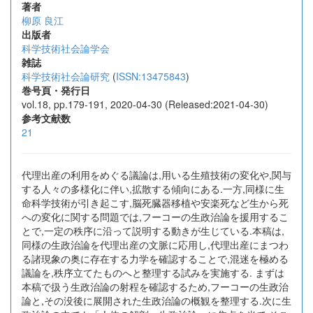
著者
柳原 良江
出版者
科学技術社会論学会
雑誌
科学技術社会論研究
(
ISSN:13475843
)
巻号頁・発行日
vol.18, pp.179-191, 2020-04-30 (Released:2021-04-30)
参考文献数
21
代理出産の利用をめぐる議論は,用いる生殖技術の変化や,関与
する人々の多様化に伴い,拡散する傾向にある.一方,同様に生
命科学技術が引き起こす,脳死臓器移植や安楽死など生から死
への変化に関する問題では,フーコーの生政治論を援用するこ
とで,一定の秩序に沿って説明する動きが生じている.本稿は,
同様の生政治論を代理出産の文脈に応用し,代理出産にまつわ
る諸現象の奥に存在する力学を確認することで,混迷を極める
議論を,秩序立てたものへと整理する試みを実施する. まずは
本稿で扱う生政治論の射程を確認するため,フーコーの生政治
論と,その没後に展開された生政治論の概観を整理する.次に生