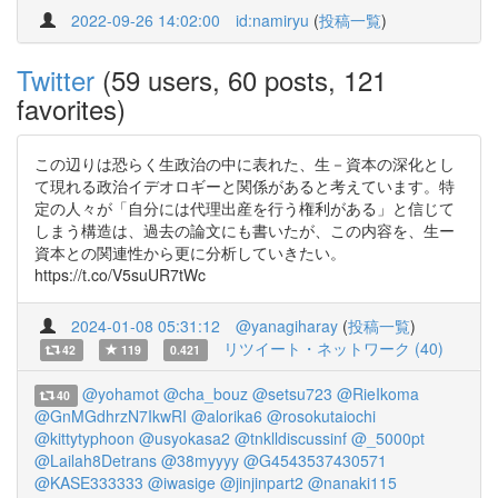
2022-09-26 14:02:00
id:namiryu
(
投稿一覧
)
Twitter
(59 users, 60 posts, 121
favorites)
この辺りは恐らく生政治の中に表れた、生－資本の深化とし
て現れる政治イデオロギーと関係があると考えています。特
定の人々が「自分には代理出産を行う権利がある」と信じて
しまう構造は、過去の論文にも書いたが、この内容を、生ー
資本との関連性から更に分析していきたい。
https://t.co/V5suUR7tWc
2024-01-08 05:31:12
@yanagiharay
(
投稿一覧
)
リツイート・ネットワーク (40)
42
119
0.421
@yohamot
@cha_bouz
@setsu723
@RieIkoma
40
@GnMGdhrzN7IkwRI
@alorika6
@rosokutaiochi
@kittytyphoon
@usyokasa2
@tnklldiscussinf
@_5000pt
@Lailah8Detrans
@38myyyy
@G4543537430571
@KASE333333
@iwasige
@jinjinpart2
@nanaki115