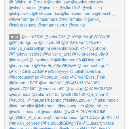
@_Within_A_Dream
@tenko_say
@appleandcrown
@simasimacco
@tgismlink
@tuiko1015
@mik_inko
@shiparaku
@EEEccentrics
@lunalovesmeme
@roncchi_
@lovemmnga
@hasuhana
@Koiramako
@guriko_
@subarashitea
@tamamitsunu1
@yuuhi2
@shiro7538
@setsu723
@mY8jHYMgEW7WkSE
88
@2014origotou
@suigetu56
@GnMGdhrzN7IkwRI
@anya_ruski
@jhjmmj
@rosokutaiochi
@kittytyphoon
@Theloveliestdog
@Volvo13_twst
@18mucoVupj8IlyO
@misaya3
@usyokasa2
@lollipoppai88
@Diogene7
@marugame
@YPxoBqx08oWBGwF
@mooncottage21
@10ij7tGREUJBdM9
@38myyyy
@Lailah8Detrans
@boredusachan
@donguri_kozo
@GreenEyes_Fem
@Ganbon_BOT
@setoto0022
@G4543537430571
@saida720692
@chocorate62
@iwasige
@KASE333333
@soyonusa
@sakura15155
@mi8765432
@jinjinpart2
@430Yoji
@marumaruspring
@saki06286767
@tatsumipoid
@im_morality
@lchannel_
@natsuya_len
@NgLettuce
@seitaiinhayashi
@sumakida
@wXbRh2LVPABQUk5
@_Within_A_Dream
@mamedanusan
@74UNxyZqbPPst1O
@mikan_canned
@Pcu636dKSDXgNT8
@QuasarShirabe
@tenko_say
@jinaskjinask
@mik_inko
@MUSiC_five13