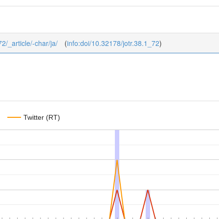
72/_article/-char/ja/
(
info:doi/10.32178/jotr.38.1_72
)
Twitter (RT)