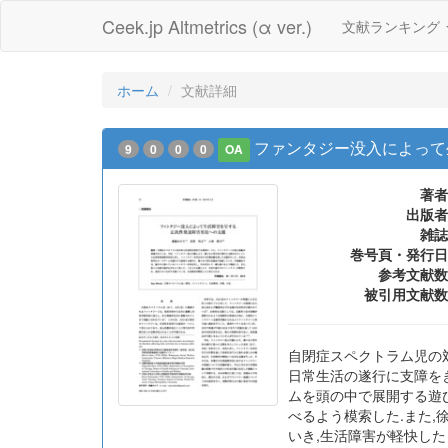
Ceek.jp Altmetrics (α ver.)
文献ランキング
ホーム
文献詳細
ファンタジー没入によって
9
0
0
0
OA
著者
出版者
雑誌
巻号頁・発行日
参考文献数
被引用文献数
自閉症スペクトラム児の
日常生活の遂行に支障を
ムを頭の中で展開する遊
べるよう模索した.また,
いき,生活障害が軽快した