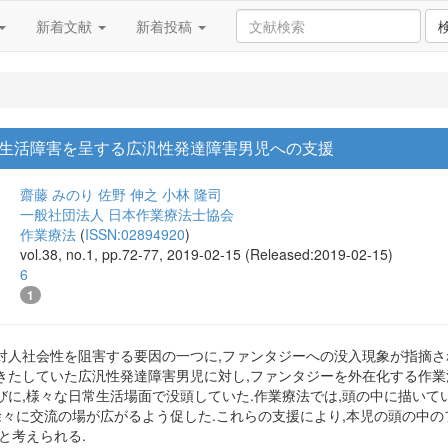
新着文献
新着投稿
生活障害を呈する広汎性発達障害男児への支援
齋藤 みのり
佐野 伸之
小林 隆司
一般社団法人 日本作業療法士協会
作業療法
(
ISSN:02894920
)
vol.38, no.1, pp.72-77, 2019-02-15 (Released:2019-02-15)
6
1
対人社会性を阻害する要因の一つに,ファンタジーへの没入現象が指摘され
きたしていた広汎性発達障害男児に対し,ファンタジーを外在化する作業
びに,様々な日常生活場面で没頭していた.作業療法では,頭の中に描いて
徐々に交流の場が広がるよう促した.これらの支援により,本児の頭の中
と考えられる.