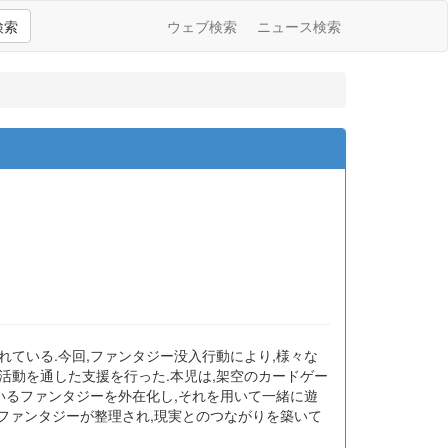
検索
ウェブ検索
ニュース検索
ている.今回,ファンタジー没入行動により,様々な
活動を通した支援を行った.本児は,架空のカードゲー
いるファンタジーを外在化し,それを用いて一緒に遊
のファンタジーが整理され,現実とのつながりを築いて