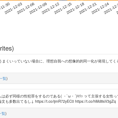
2021-12-21
2021-12-24
2021-12
-11-30
2
2021-12-03
2021-12-06
2021-12-09
2021-12-12
2021-12-15
2021-12-18
rites)
想の象徴的同一化がうまくいっていない場合に、理想自我への想像的的同一化が発現
一覧
)
ず同様の性犯罪をするのである( ・`ω・´)ｷﾘｯ って主張する女性っ
https://t.co/ijmR72yEC0 https://t.co/hMd8sV3gZq
一覧
)