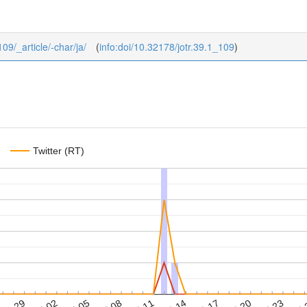
109/_article/-char/ja/
(
info:doi/10.32178/jotr.39.1_109
)
Twitter (RT)