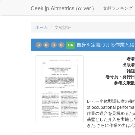
Ceek.jp Altmetrics (α ver.)
文献ランキング
ホーム
文献詳細
自身を定義づける作業と結
9
0
0
0
OA
著者
出版者
雑誌
巻号頁・発行日
参考文献数
レビー小体型認知症の発症によ
of occupationa
作業の適合を見極めるた
基盤とした介入を実施し
きた.さらに作業の力は,