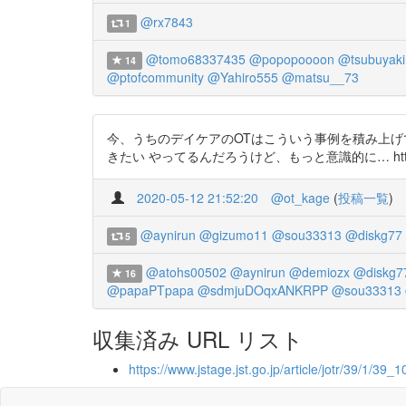
@rx7843
1
@tomo68337435
@popopoooon
@tsubuyaki
14
@ptofcommunity
@Yahiro555
@matsu__73
今、うちのデイケアのOTはこういう事例を積み上げ
きたい やってるんだろうけど、もっと意識的に… https://t
2020-05-12 21:52:20
@ot_kage
(
投稿一覧
)
@aynirun
@gizumo11
@sou33313
@diskg77
5
@atohs00502
@aynirun
@demiozx
@diskg7
16
@papaPTpapa
@sdmjuDOqxANKRPP
@sou33313
収集済み URL リスト
https://www.jstage.jst.go.jp/article/jotr/39/1/39_1