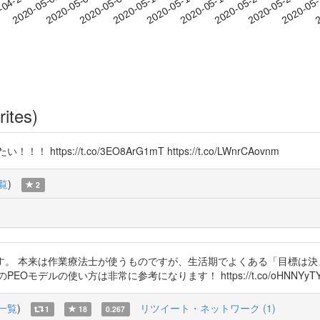
2020-05-20
2020-05-23
2020-05
-04-29
2
2020-05-02
2020-05-05
2020-05-08
2020-05-11
2020-05-14
2020-05-17
rites)
://t.co/3EO8ArG1mT https://t.co/LWnrCAovnm
覧
)
2
す。 本来は作業療法士が使うものですが、生活期でよくある「目標は
デルの使い方は非常に参考になります！ https://t.co/oHNNYyTY
一覧
)
リツイート・ネットワーク (1)
1
18
0.267