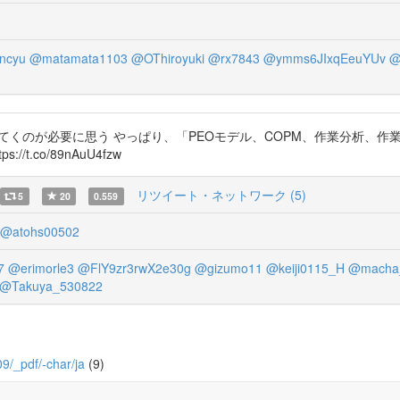
ncyu
@matamata1103
@OThiroyuki
@rx7843
@ymms6JIxqEeuYUv
@
てくのが必要に思う やっぱり、「PEOモデル、COPM、作業分析、
.co/89nAuU4fzw
リツイート・ネットワーク (5)
5
20
0.559
@atohs00502
7
@erimorle3
@FlY9zr3rwX2e30g
@gizumo11
@keiji0115_H
@macha
@Takuya_530822
09/_pdf/-char/ja
(9)