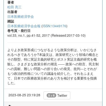
著者
松田 亮三
出版者
日本医療経済学会
雑誌
日本医療経済学会会報
(
ISSN:13449176
)
巻号頁・発行日
vol.33, no.1, pp.41-52, 2017 (Released:2017-03-10)
よりよき政策形成につながるような政策分析は、いかになさ
れるべきであろうか?本論文は、政策研究という領域の概念と
その類型、特に実証主義的研究とポスト実証主義的研究を概
観し、さまざまな政策分析の潮流 ―― 政策への助言、民主制
への貢献、難しい問題への折り合いの発見、批判―とそれが
もつ政治的性格についての議論を紹介した。それをふまえ
て、日本での医療政策分析のあり方を検討する重要性を指摘
した。
2023-08-25 23:19:28
Twitter
5 + 6