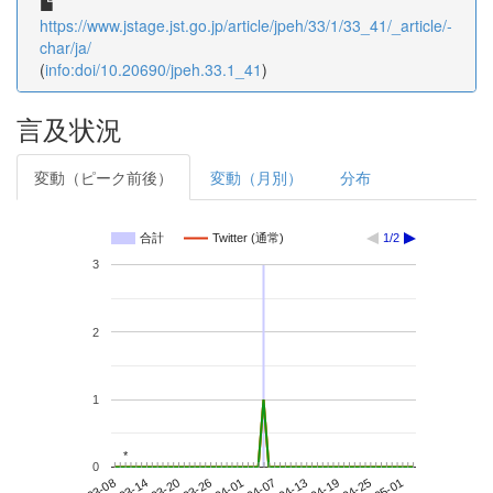
https://www.jstage.jst.go.jp/article/jpeh/33/1/33_41/_article/-
char/ja/
(
info:doi/10.20690/jpeh.33.1_41
)
言及状況
変動（ピーク前後）
変動（月別）
分布
合計
Twitter (通常)
1/2
3
2
1
*
*
0