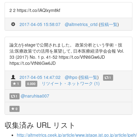
2 2 https://t.co/IAQlxym8kf
2017-04-05 15:58:07
@altmetrics_crtd
(
投稿一覧
)
論文がj-stageで公開されました。 政策分析という学術・技
法:医療政策での活用を展望して, 日本医療経済学会会報 Vol.
33 (2017) No. 1 p. 41-52 https://t.co/VtNt6Gw6JD
https://t.co/VtNt6Gw6JD
2017-04-05 14:47:02
@ihpo
(
投稿一覧
)
1
リツイート・ネットワーク (1)
1
0.000
@naruhisa007
1
0
収集済み URL リスト
http://altmetrics.ceek.jp/article/www.jstage.jst.go.jp/article/jpe