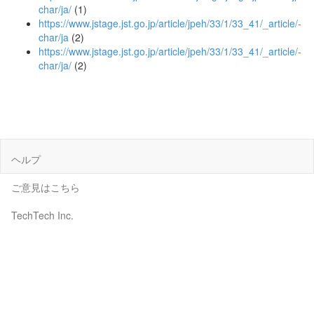
char/ja/
(1)
https://www.jstage.jst.go.jp/article/jpeh/33/1/33_41/_article/-
char/ja
(2)
https://www.jstage.jst.go.jp/article/jpeh/33/1/33_41/_article/-
char/ja/
(2)
ヘルプ
ご意見はこちら
TechTech Inc.