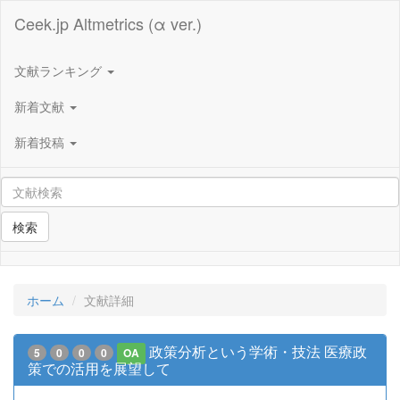
Ceek.jp Altmetrics (α ver.)
文献ランキング
新着文献
新着投稿
検索
ホーム
文献詳細
政策分析という学術・技法 医療政
5
0
0
0
OA
策での活用を展望して