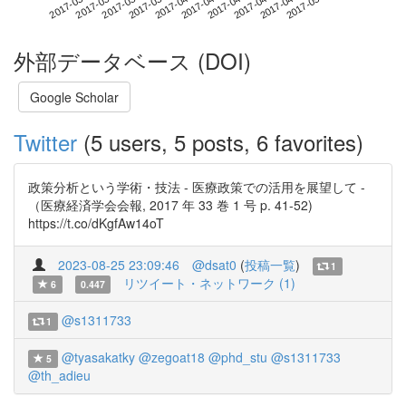
2017-04-25
2017-03-08
2017-03-26
2017-04-13
2017-05-01
2017-03-14
2017-04-01
2017-04-19
2017-03-20
2017-04-07
外部データベース (DOI)
Google Scholar
Twitter
(5 users, 5 posts, 6 favorites)
政策分析という学術・技法 - 医療政策での活用を展望して -
（医療経済学会会報, 2017 年 33 巻 1 号 p. 41-52)
https://t.co/dKgfAw14oT
2023-08-25 23:09:46
@dsat0
(
投稿一覧
)
1
リツイート・ネットワーク (1)
6
0.447
@s1311733
1
@tyasakatky
@zegoat18
@phd_stu
@s1311733
5
@th_adieu