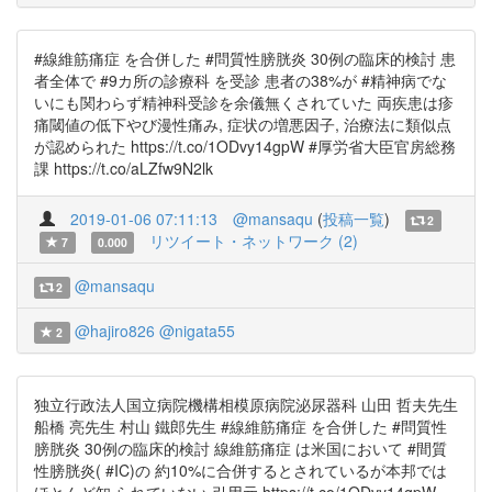
#線維筋痛症 を合併した #問質性膀胱炎 30例の臨床的検討 患
者全体で #9カ所の診療科 を受診 患者の38%が #精神病でな
いにも関わらず精神科受診を余儀無くされていた 両疾患は疹
痛閾値の低下やび漫性痛み, 症状の増悪因子, 治療法に類似点
が認められた https://t.co/1ODvy14gpW #厚労省大臣官房総務
課 https://t.co/aLZfw9N2lk
2019-01-06 07:11:13
@mansaqu
(
投稿一覧
)
2
リツイート・ネットワーク (2)
7
0.000
@mansaqu
2
@hajiro826
@nigata55
2
独立行政法人国立病院機構相模原病院泌尿器科 山田 哲夫先生
船橋 亮先生 村山 鐵郎先生 #線維筋痛症 を合併した #問質性
膀胱炎 30例の臨床的検討 線維筋痛症 は米国において #間質
性膀胱炎( #IC)の 約10%に合併するとされているが本邦では