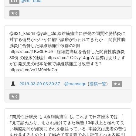
@Go_buta
1
0
@821_kaorin @yuki_cfs 線維筋痛症に併発の間質性膀胱炎に
対する偏見からいかに酷い診療が行われてきたか！ 間質性膀
胱炎に合併した線維筋痛症候群の2例
https://t.co/j1Kw0bFU9T 線維筋痛症を合併した間質性膀胱炎
30例 の臨床的検討 https://t.co/1ODvy14gpW 語弊はあります
が併発疾患の根本治療で線維筋痛症は改善する⁉️
https://t.co/voTM9hRaCo
2019-03-29 06:30:37
@mansaqu
(
投稿一覧
)
4
0
#間質性膀胱炎 も #線維筋痛症 も, これまで日常臨床では 「
#見て診ぬふり」をされ続けてきた病態 10年以上と極めて長
い病悩期間が如実にそれを物語っている. 本論文は患者の苦悩
を代弁するものとして極めて有意義であり評価すべき内容 引