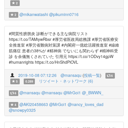
2
@mikanwatashi
@pikuminn0716
2
#間質性膀胱炎 診断ができる主な病院リスト
https://t.co/TAMiywRbsr #厚労省医政局総務課 #厚労省医療安
全推進室 #厚労省難病対策課 #内閣府一億総活躍推進室 #線維
筋痛症 患者の38%が #精神病 でないにも関わらず #精神科受
診 を余儀無くされていた 引用元 https://t.co/1ODvy14gpW
#humanrights https://t.co/HnShdPiOVL
2019-10-08 07:12:26
@mansaqu
(
投稿一覧
)
6
リツイート・ネットワーク (6)
5
0.289
@mansaqu
@mansaqu
@MrGoi1
@_BWWN_
6
@AKI20458663
@MrGoi1
@nancy_loves_dad
4
@snowpy0325