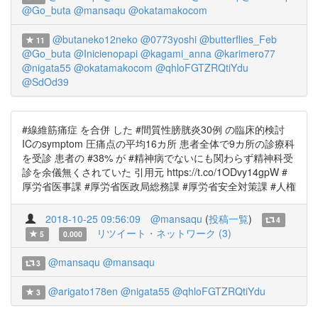
@Go_buta
@mansaqu
@okatamakocom
@butaneko12neko
@0773yoshi
@butterflies_Feb
11
@Go_buta
@Inicienopapi
@kagami_anna
@karimero77
@nigata55
@okatamakocom
@qhloFGTZRQtiYdu
@SdOd39
#線維筋痛症 を合併 した #間質性膀胱炎30例 の臨床的検討
ICのsymptom 圧痛点の平均16カ所 患者全体で9カ所の診療科
を受診 患者の #38% が #精神病でないにも関わらず精神科受
診を余儀無くされていた 引用元 https://t.co/1ODvy14gpW #
厚労省医事課 #厚労省医政局総務課 #厚労省安全対策課 #人権
2018-10-25 09:56:09
@mansaqu
(
投稿一覧
)
4
リツイート・ネットワーク (3)
5
0.000
@mansaqu
@mansaqu
3
@arigato178en
@nigata55
@qhloFGTZRQtiYdu
3