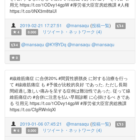
用元 https://t.co/1ODvy14gpW #厚労省大臣官房総務課 #人権
https://t.co/0NX3m8taUl
2019-02-21 17:27:51
@mansaqu
(
投稿一覧
)
4
リツイート・ネットワーク (4)
4
0.000
@mansaqu
@KYBYDq
@mansaqu
@mansaqu
4
0
#線維筋痛症 に合併20% #間質性膀胱炎 に対する治療を行っ
て #線維筋痛症 も #予後が比較的良好 であった. ただし長期
間経過し激しい痛みを呈する症例は難治性であった. 従って線
維筋痛症の #合併に注意を払い早期診断 に心掛けるべ きであ
る 引用元 https://t.co/1ODvy14gpW #厚労省大臣官房総務課
https://t.co/CfgRWnIqXl
2019-01-06 07:45:21
@mansaqu
(
投稿一覧
)
3
リツイート・ネットワーク (4)
6
0.000