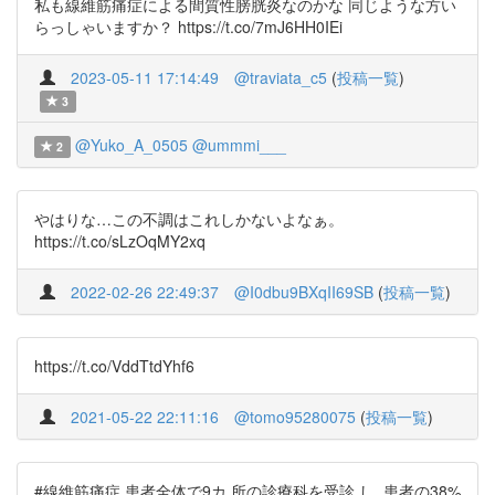
私も線維筋痛症による間質性膀胱炎なのかな 同じような方い
らっしゃいますか？ https://t.co/7mJ6HH0IEi
2023-05-11 17:14:49
@traviata_c5
(
投稿一覧
)
3
@Yuko_A_0505
@ummmi___
2
やはりな…この不調はこれしかないよなぁ。
https://t.co/sLzOqMY2xq
2022-02-26 22:49:37
@I0dbu9BXqII69SB
(
投稿一覧
)
https://t.co/VddTtdYhf6
2021-05-22 22:11:16
@tomo95280075
(
投稿一覧
)
#線維筋痛症 患者全体で9カ 所の診療科を受診 し, 患者の38%