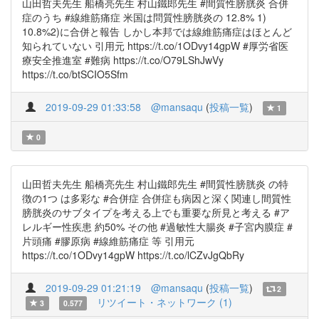
山田哲夫先生 船橋亮先生 村山鐵郎先生 #間質性膀胱炎 合併
症のうち #線維筋痛症 米国は問質性膀胱炎の 12.8% 1)
10.8%2)に合併と報告 しかし本邦では線維筋痛症はほとんど
知られていない 引用元 https://t.co/1ODvy14gpW #厚労省医
療安全推進室 #難病 https://t.co/O79LShJwVy
https://t.co/btSCIO5Sfm
2019-09-29 01:33:58
@mansaqu
(
投稿一覧
)
1
0
山田哲夫先生 船橋亮先生 村山鐵郎先生 #間質性膀胱炎 の特
徴の1つ は多彩な #合併症 合併症も病因と深く関連し間質性
膀胱炎のサブタイプを考える上でも重要な所見と考える #ア
レルギー性疾患 約50% その他 #過敏性大腸炎 #子宮内膜症 #
片頭痛 #膠原病 #線維筋痛症 等 引用元
https://t.co/1ODvy14gpW https://t.co/lCZvJgQbRy
2019-09-29 01:21:19
@mansaqu
(
投稿一覧
)
2
リツイート・ネットワーク (1)
3
0.577