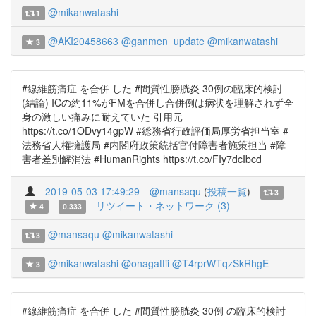
@mikanwatashi
1
@AKI20458663
@ganmen_update
@mikanwatashi
3
#線維筋痛症 を合併 した #間質性膀胱炎 30例の臨床的検討
(結論) ICの約11%がFMを合併し合併例は病状を理解されず全
身の激しい痛みに耐えていた 引用元
https://t.co/1ODvy14gpW #総務省行政評価局厚労省担当室 #
法務省人権擁護局 #内閣府政策統括官付障害者施策担当 #障
害者差別解消法 #HumanRights https://t.co/FIy7dcIbcd
2019-05-03 17:49:29
@mansaqu
(
投稿一覧
)
3
リツイート・ネットワーク (3)
4
0.333
@mansaqu
@mikanwatashi
3
@mikanwatashi
@onagattii
@T4rprWTqzSkRhgE
3
#線維筋痛症 を合併 した #間質性膀胱炎 30例 の臨床的検討