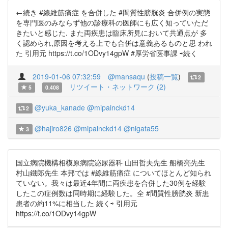
←続き #線維筋痛症 を合併した #間質性膀胱炎 合併例の実態
を専門医のみならず他の診療科の医師にも広く知っていただ
きたいと感じた. また両疾患は臨床所見において共通点が 多
く認められ,原因を考える上でも合併は意義あるものと思 われ
た 引用元 https://t.co/1ODvy14gpW #厚労省医事課 ⇨続く
2019-01-06 07:32:59
@mansaqu
(
投稿一覧
)
2
リツイート・ネットワーク (2)
5
0.408
@yuka_kanade
@mipainckd14
2
@hajiro826
@mipainckd14
@nigata55
3
国立病院機構相模原病院泌尿器科 山田哲夫先生 船橋亮先生
村山鐵郎先生 本邦では #線維筋痛症 についてほとんど知られ
ていない。我々は最近4年間に両疾患を合併した30例を経験
したこの症例数は同時期に経験した。全 #間質性膀胱炎 新患
患者の約11%に相当した 続く⇨ 引用元
https://t.co/1ODvy14gpW