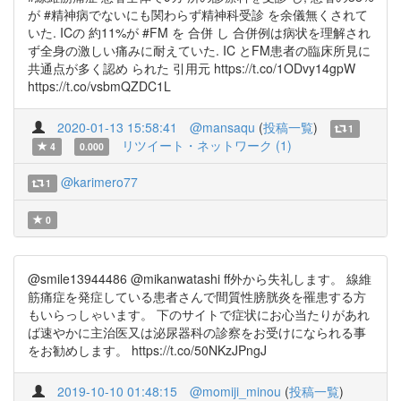
が #精神病でないにも関わらず精神科受診 を余儀無くされて
いた. ICの 約11%が #FM を 合併 し 合併例は病状を理解され
ず全身の激しい痛みに耐えていた. IC とFM患者の臨床所見に
共通点が多く認め られた 引用元 https://t.co/1ODvy14gpW
https://t.co/vsbmQZDC1L
2020-01-13 15:58:41
@mansaqu
(
投稿一覧
)
1
リツイート・ネットワーク (1)
4
0.000
@karimero77
1
0
@smile13944486 @mikanwatashi ff外から失礼します。 線維
筋痛症を発症している患者さんで間質性膀胱炎を罹患する方
もいらっしゃいます。 下のサイトで症状にお心当たりがあれ
ば速やかに主治医又は泌尿器科の診察をお受けになられる事
をお勧めします。 https://t.co/50NKzJPngJ
2019-10-10 01:48:15
@momiji_minou
(
投稿一覧
)