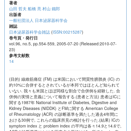
著者
山田 哲夫
船橋 亮
村山 鐵郎
出版者
一般社団法人 日本泌尿器科学会
雑誌
日本泌尿器科学会雑誌
(
ISSN:00215287
)
巻号頁・発行日
vol.96, no.5, pp.554-559, 2005-07-20 (Released:2010-07-
23)
参考文献数
14
(目的) 線維筋痛症 (FM) は米国において間質性膀胱炎 (IC) の
約10%に合併するとされているが本邦ではほとんど知られて
いない. 我々も米国とほぼ同様な割合で合併例を経験した. 合
併例の実情と意義について報告する.(患者と方法) 患者はICに
関する1987年 National Institute of Diabetes, Digestive and
Kidney Diseases (NIDDK) とFMに関する American College
of Rheumatology (ACR) の診断基準を満たした過去4年間に
おける30例で, これらの臨床所見の検討を行った.(結果) ICの
symptom index と problem index の平均は各々14.9と14.6で,