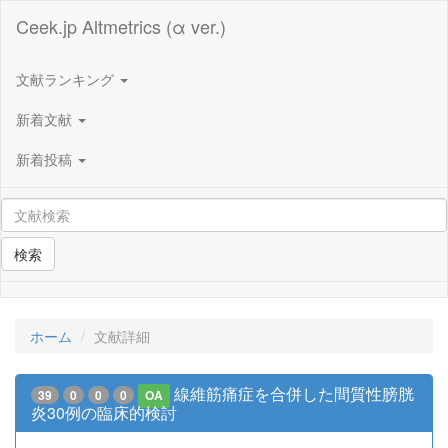
Ceek.jp Altmetrics (α ver.)
文献ランキング
新着文献
新着投稿
検索
ホーム
文献詳細
線維筋痛症を合併した間質性膀胱
39
0
0
0
OA
炎30例の臨床的検討