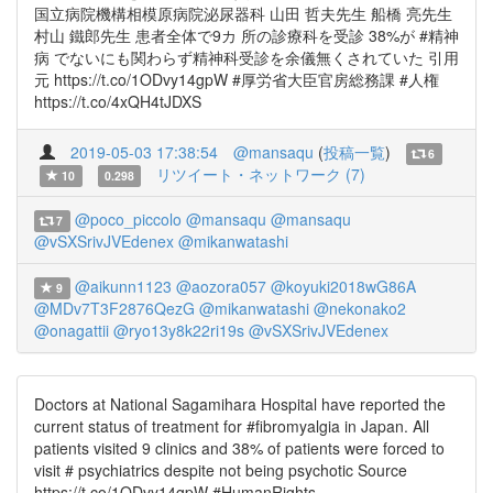
国立病院機構相模原病院泌尿器科 山田 哲夫先生 船橋 亮先生
村山 鐵郎先生 患者全体で9カ 所の診療科を受診 38%が #精神
病 でないにも関わらず精神科受診を余儀無くされていた 引用
元 https://t.co/1ODvy14gpW #厚労省大臣官房総務課 #人権
https://t.co/4xQH4tJDXS
2019-05-03 17:38:54
@mansaqu
(
投稿一覧
)
6
リツイート・ネットワーク (7)
10
0.298
@poco_piccolo
@mansaqu
@mansaqu
7
@vSXSrivJVEdenex
@mikanwatashi
@aikunn1123
@aozora057
@koyuki2018wG86A
9
@MDv7T3F2876QezG
@mikanwatashi
@nekonako2
@onagattii
@ryo13y8k22ri19s
@vSXSrivJVEdenex
Doctors at National Sagamihara Hospital have reported the
current status of treatment for #fibromyalgia in Japan. All
patients visited 9 clinics and 38% of patients were forced to
visit # psychiatrics despite not being psychotic Source
https://t.co/1ODvy14gpW #HumanRights