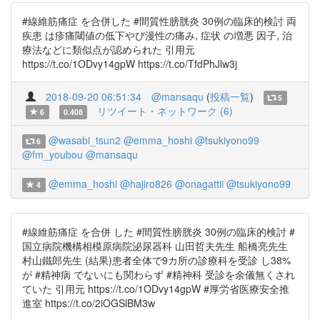
#線維筋痛症 を合併した #間質性膀胱炎 30例の臨床的検討 両
疾患 は疹痛閾値の低下やび漫性の痛み, 症状 の増悪 因子, 治
療法などに類似点が認められた 引用元
https://t.co/1ODvy14gpW https://t.co/TfdPhJlw3j
2018-09-20 06:51:34
@mansaqu
(
投稿一覧
)
5
リツイート・ネットワーク (6)
6
0.408
@wasabi_tsun2
@emma_hoshi
@tsukiyono99
6
@fm_youbou
@mansaqu
@emma_hoshi
@hajiro826
@onagattii
@tsukiyono99
4
#線維筋痛症 を合併 した #間質性膀胱炎 30例の臨床的検討 #
国立病院機構相模原病院泌尿器科 山田哲夫先生 船橋亮先生
村山鐵郎先生 (結果)患者全体で9カ所の診療科を受診 し38%
が #精神病 でないにも関わらず #精神科 受診を余儀無くされ
ていた 引用元 https://t.co/1ODvy14gpW #厚労省医療安全推
進室 https://t.co/2iOGSlBM3w