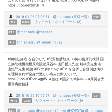
ほとんど知 られていない 引用元 https://t.co/1ODvy14gpW
https://t.co/eeI3m5kT7i
2019-01-06 07:06:51
@mansaqu
(
投稿一覧
)
2
リツイート・ネットワーク (3)
2
0.000
@mansaqu
@mansaqu
3
@r_amatsu
@TamakiInoue2
2
#線維筋痛症 を合併した #間質性膀胱炎 30例の臨床的検討 国
立病院機構相模原病院泌尿器科 山田哲夫先生 船橋亮先生 村
山鐵郎先生 結論 #IC の 約11%が #FM を合併し合併例は病状
を理解されず全身の激しい痛みに耐えていた
https://t.co/1ODvy14gpW ４割は #誤診 で精神科へ #厚労省大
臣官房総務課
2018-10-25 10:05:57
@mansaqu
(
投稿一覧
)
7
リツイート・ネットワーク (9)
15
0.369
@mansaqu
@butaneko12neko
@KYBYDq
@mansaqu
9