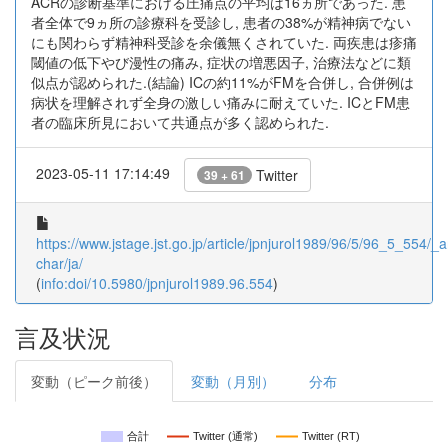
ACRの診断基準における圧痛点の平均は16ヵ所であった. 患
者全体で9ヵ所の診療科を受診し, 患者の38%が精神病でない
にも関わらず精神科受診を余儀無くされていた. 両疾患は疹痛
閾値の低下やび漫性の痛み, 症状の増悪因子, 治療法などに類
似点が認められた.(結論) ICの約11%がFMを合併し, 合併例は
病状を理解されず全身の激しい痛みに耐えていた. ICとFM患
者の臨床所見において共通点が多く認められた.
2023-05-11 17:14:49
Twitter
39 + 61
https://www.jstage.jst.go.jp/article/jpnjurol1989/96/5/96_5_554/_ar
char/ja/
(
info:doi/10.5980/jpnjurol1989.96.554
)
言及状況
変動（ピーク前後）
変動（月別）
分布
合計
Twitter (通常)
Twitter (RT)