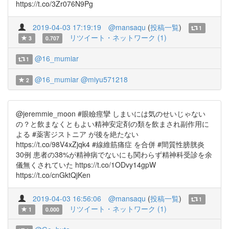
https://t.co/3Zr076N9Pg
2019-04-03 17:19:19
@mansaqu
(
投稿一覧
)
1
リツイート・ネットワーク (1)
3
0.707
@16_mumiar
1
@16_mumiar
@miyu571218
2
@jeremmie_moon #眼瞼痙攣 しまいには気のせいじゃない
の？と飲まなくともよい精神安定剤の類を飲まされ副作用に
よる #薬害ジストニア が後を絶たない
https://t.co/98V4xZjqk4 #線維筋痛症 を合併 #間質性膀胱炎
30例 患者の38%が精神病でないにも関わらず精神科受診を余
儀無くされていた https://t.co/1ODvy14gpW
https://t.co/cnGktQjKen
2019-04-03 16:56:06
@mansaqu
(
投稿一覧
)
1
リツイート・ネットワーク (1)
1
0.000