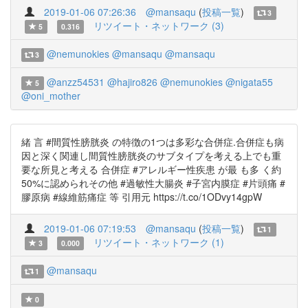
2019-01-06 07:26:36
@mansaqu
(
投稿一覧
)
3
リツイート・ネットワーク (3)
5
0.316
@nemunokies
@mansaqu
@mansaqu
3
@anzz54531
@hajiro826
@nemunokies
@nigata55
5
@oni_mother
緒 言 #間質性膀胱炎 の特徴の1つは多彩な合併症.合併症も病
因と深く関連し間質性膀胱炎のサブタイプを考える上でも重
要な所見と考える 合併症 #アレルギー性疾患 が最 も多 く約
50%に認められその他 #過敏性大腸炎 #子宮内膜症 #片頭痛 #
膠原病 #線維筋痛症 等 引用元 https://t.co/1ODvy14gpW
2019-01-06 07:19:53
@mansaqu
(
投稿一覧
)
1
リツイート・ネットワーク (1)
3
0.000
@mansaqu
1
0