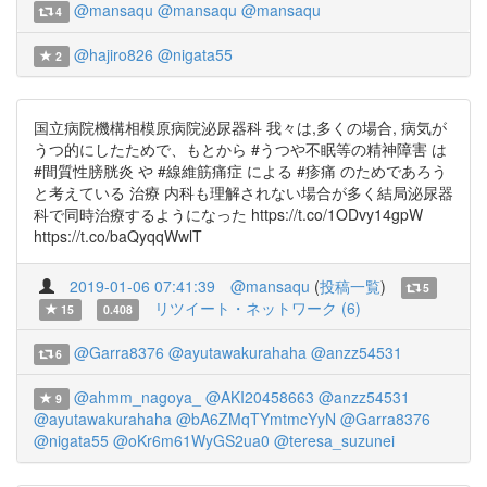
@mansaqu
@mansaqu
@mansaqu
4
@hajiro826
@nigata55
2
国立病院機構相模原病院泌尿器科 我々は,多くの場合, 病気が
うつ的にしたためで、もとから #うつや不眠等の精神障害 は
#間質性膀胱炎 や #線維筋痛症 による #疹痛 のためであろう
と考えている 治療 内科も理解されない場合が多く結局泌尿器
科で同時治療するようになった https://t.co/1ODvy14gpW
https://t.co/baQyqqWwlT
2019-01-06 07:41:39
@mansaqu
(
投稿一覧
)
5
リツイート・ネットワーク (6)
15
0.408
@Garra8376
@ayutawakurahaha
@anzz54531
6
@ahmm_nagoya_
@AKI20458663
@anzz54531
9
@ayutawakurahaha
@bA6ZMqTYmtmcYyN
@Garra8376
@nigata55
@oKr6m61WyGS2ua0
@teresa_suzunei