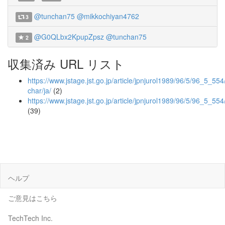
@tunchan75
@mikkochiyan4762
3
@G0QLbx2KpupZpsz
@tunchan75
2
収集済み URL リスト
https://www.jstage.jst.go.jp/article/jpnjurol1989/96/5/96_5_554
char/ja/
(2)
https://www.jstage.jst.go.jp/article/jpnjurol1989/96/5/96_5_554
(39)
ヘルプ
ご意見はこちら
TechTech Inc.