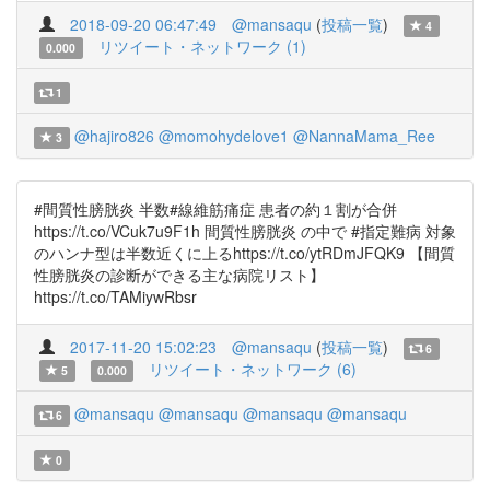
2018-09-20 06:47:49
@mansaqu
(
投稿一覧
)
4
リツイート・ネットワーク (1)
0.000
1
@hajiro826
@momohydelove1
@NannaMama_Ree
3
#間質性膀胱炎 半数#線維筋痛症 患者の約１割が合併
https://t.co/VCuk7u9F1h 間質性膀胱炎 の中で #指定難病 対象
のハンナ型は半数近くに上るhttps://t.co/ytRDmJFQK9 【間質
性膀胱炎の診断ができる主な病院リスト】
https://t.co/TAMiywRbsr
2017-11-20 15:02:23
@mansaqu
(
投稿一覧
)
6
リツイート・ネットワーク (6)
5
0.000
@mansaqu
@mansaqu
@mansaqu
@mansaqu
6
0