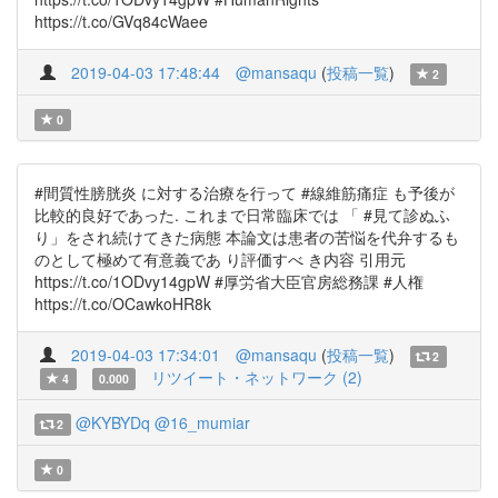
https://t.co/GVq84cWaee
2019-04-03 17:48:44
@mansaqu
(
投稿一覧
)
2
0
#間質性膀胱炎 に対する治療を行って #線維筋痛症 も予後が
比較的良好であった. これまで日常臨床では 「 #見て診ぬふ
り」をされ続けてきた病態 本論文は患者の苦悩を代弁するも
のとして極めて有意義であ り評価すべ き内容 引用元
https://t.co/1ODvy14gpW #厚労省大臣官房総務課 #人権
https://t.co/OCawkoHR8k
2019-04-03 17:34:01
@mansaqu
(
投稿一覧
)
2
リツイート・ネットワーク (2)
4
0.000
@KYBYDq
@16_mumiar
2
0