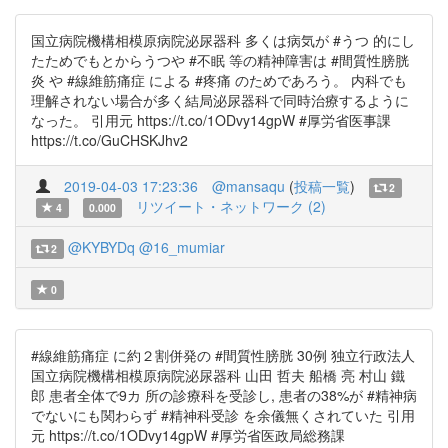
国立病院機構相模原病院泌尿器科 多くは病気が #うつ 的にし
たためでもとからうつや #不眠 等の精神障害は #間質性膀胱
炎 や #線維筋痛症 による #疼痛 のためであろう。 内科でも
理解されない場合が多く結局泌尿器科で同時治療するように
なった。 引用元 https://t.co/1ODvy14gpW #厚労省医事課
https://t.co/GuCHSKJhv2
2019-04-03 17:23:36
@mansaqu
(
投稿一覧
)
2
リツイート・ネットワーク (2)
4
0.000
@KYBYDq
@16_mumiar
2
0
#線維筋痛症 に約２割併発の #間質性膀胱 30例 独立行政法人
国立病院機構相模原病院泌尿器科 山田 哲夫 船橋 亮 村山 鐵
郎 患者全体で9カ 所の診療科を受診し, 患者の38%が #精神病
でないにも関わらず #精神科受診 を余儀無くされていた 引用
元 https://t.co/1ODvy14gpW #厚労省医政局総務課