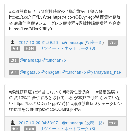
#線維筋痛症 と #間質性膀胱炎 #指定難病 １割合併
https://t.co/4lTYL3Wter https://t.co/1ODvy14gpW 間質性膀胱
炎 線維筋痛症 #シェーグレン症候群 #過敏性腸症候群 を合併
https://t.co/8RnrKRiFy9
2017-10-30 21:29:33
@mansaqu
(
投稿一覧
)
2
リツイート・ネットワーク (3)
5
0.354
@mansaqu
@tunchan75
3
@nigata55
@onagattii
@tunchan75
@yamayama_nae
4
#線維筋痛症 は米国において #問質性膀胱炎 （ #指定難病 ）
の 約10%に 合併するとされている が本邦では知 られていな
い https://t.co/1ODvy14gpW 時に #線維筋痛症 #シェーグレン
症候群を合併 https://t.co/QQMNBj44w6
2017-10-26 04:53:07
@mansaqu
(
投稿一覧
)
2
リツイート・ネットワーク (3)
3
0.408