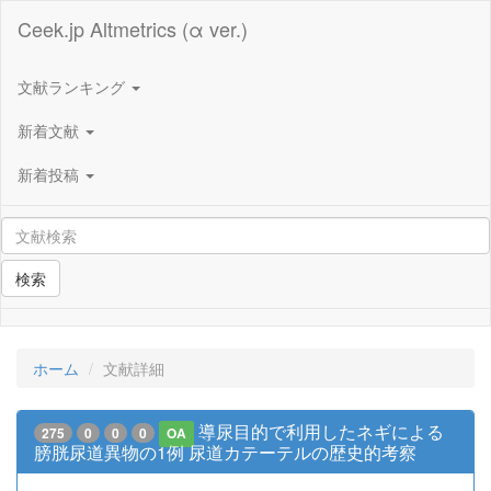
Ceek.jp Altmetrics (α ver.)
文献ランキング
新着文献
新着投稿
検索
ホーム
文献詳細
導尿目的で利用したネギによる
275
0
0
0
OA
膀胱尿道異物の1例 尿道カテーテルの歴史的考察