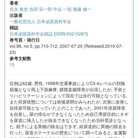
著者
吉永 敦史
吉田 宗一郎
中込 一彰
後藤 修一
出版者
一般社団法人 日本泌尿器科学会
雑誌
日本泌尿器科学会雑誌
(
ISSN:00215287
)
巻号頁・発行日
vol.98, no.5, pp.710-712, 2007-07-20 (Released:2010-07-
23)
参考文献数
15
症例は62歳, 男性. 1998年交通事故によりC3-4レベルの頚髄
損傷となり両上下肢麻痺, 膀胱直腸障害が出現したが, 手術と
リハビリテーションによって現在では歩行可能となっている.
また排尿状態については術後尿閉がみられたが, 次第に改善し
自排尿可能となっていたとのことであった. 2001年排尿障害
を自覚し, 尿の排出ができなくなったため自己導尿目的にネギ
を尿道に挿入したが抜去できなくなったため当科受診となっ
た. 鉗子による異物の除去はできず, 経尿道的に異物の除去を
行った. 尿道カテーテルの歴史について調べてみると, 金属製