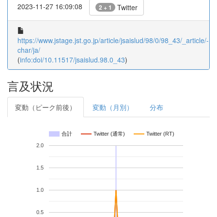
2023-11-27 16:09:08
Twitter
2 + 1
https://www.jstage.jst.go.jp/article/jsaislud/98/0/98_43/_article/-
char/ja/
(
info:doi/10.11517/jsaislud.98.0_43
)
言及状況
変動（ピーク前後）
変動（月別）
分布
合計
Twitter (通常)
Twitter (RT)
2.0
1.5
1.0
0.5