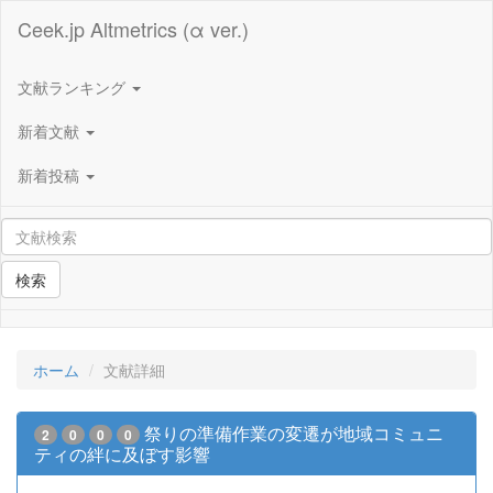
Ceek.jp Altmetrics (α ver.)
文献ランキング
新着文献
新着投稿
検索
ホーム
文献詳細
祭りの準備作業の変遷が地域コミュニ
2
0
0
0
ティの絆に及ぼす影響