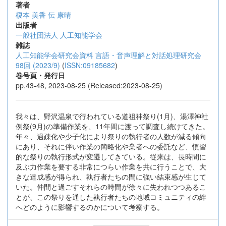
著者
榎本 美香
伝 康晴
出版者
一般社団法人 人工知能学会
雑誌
人工知能学会研究会資料 言語・音声理解と対話処理研究会
98回 (2023/9)
(
ISSN:09185682
)
巻号頁・発行日
pp.43-48, 2023-08-25 (Released:2023-08-25)
我々は、野沢温泉で行われている道祖神祭り(1月)、湯澤神社
例祭(9月)の準備作業を、11年間に渡って調査し続けてきた。
年々、過疎化や少子化により祭りの執行者の人数が減る傾向
にあり、それに伴い作業の簡略化や業者への委託など、慣習
的な祭りの執行形式が変遷してきている。従来は、長時間に
及ぶ力作業を要する非常につらい作業を共に行うことで、大
きな達成感が得られ、執行者たちの間に強い結束感が生じて
いた。仲間と過ごすそれらの時間が徐々に失われつつあるこ
とが、この祭りを通した執行者たちの地域コミュニティの絆
へどのように影響するのかについて考察する。