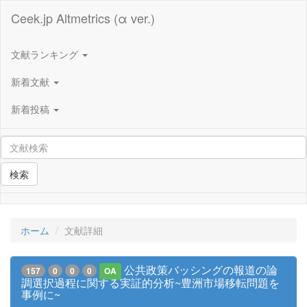
Ceek.jp Altmetrics (α ver.)
文献ランキング
新着文献
新着投稿
検索
ホーム
文献詳細
公共政策バッシングの報道の論
157
0
0
0
OA
調選択過程に関する実証的分析~豊洲市場移転問題を
事例に~