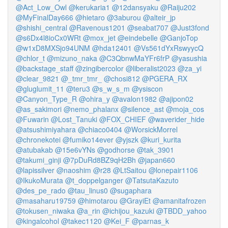
@Act_Low_Owl
@kerukaria1
@12dansyaku
@Raiju202
@MyFinalDay666
@hietaro
@3aburou
@alteir_jp
@shishi_central
@Ravenous1201
@seabat707
@Just3fond
@s6Dx4l8ioCx0WRt
@mox_jet
@eindebelle
@GanjoTop
@w1xD8MXSjo94UNM
@hda12401
@Vs561dYxRswyycQ
@chlor_t
@mizuno_naka
@C3QbnwMaYFr6frP
@yasushia
@backstage_staff
@zingibercolor
@liberalist2023
@za_yi
@clear_9821
@_tmr_tmr_
@chosi812
@PGERA_RX
@gluglumit_11
@teru3
@s_w_s_m
@ysiscon
@Canyon_Type_R
@ohira_y
@avalon1982
@ajipon02
@as_sakimori
@nemo_phalanx
@silence_ast
@moja_cos
@Fuwarin
@Lost_Tanuki
@FOX_CHIEF
@waverider_hide
@atsushimiyahara
@chiaco0404
@WorsickMorrel
@chronekotei
@fumiko14ever
@yjszk
@kuri_kurita
@atubakab
@15e6vYNs
@godhorse
@tak_3901
@takumi_ginji
@7pDuRd8BZ9qH2Bh
@japan660
@lapissilver
@naoshim
@r28
@LtSaitou
@lonepair1106
@IkukoMurata
@t_doppelganger
@TatsutaKazuto
@des_pe_rado
@tau_linus0
@sugaphara
@masaharu19759
@himotarou
@GrayiEt
@amanitafrozen
@tokusen_niwaka
@a_rin
@ichijou_kazuki
@TBDD_yahoo
@kingalcohol
@takec1120
@Kei_F
@parnas_k