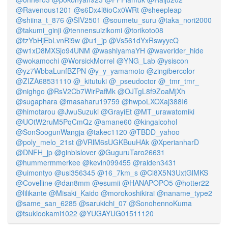
@Ravenous1201
@s6Dx4l8ioCx0WRt
@sheepleap
@shiina_t_876
@SIV2501
@soumetu_suru
@taka_nori2000
@takumi_ginji
@tennensuizikomi
@torikoto08
@tzYbHjEbLvnRi9w
@u1_jp
@Vs561dYxRswyycQ
@w1xD8MXSjo94UNM
@washiyamaYH
@waverider_hide
@wokamochi
@WorsickMorrel
@YNG_Lab
@ysiscon
@yz7WbbaLunfBZPN
@y_y_yamamoto
@zingibercolor
@ZIZA68531110
@_kitutuki
@_pseudoctor
@_tmr_tmr_
@nighgo
@RsV2Cb7WirPafMk
@OJTgL8f9ZoaMjXh
@sugaphara
@masaharu19759
@hwpoLXOXaj388I6
@himotarou
@JwuSuzuki
@GrayiEt
@MT_urawatomiki
@UOtW2ruM5PqCmQz
@amane60
@kingalcohol
@SonSoogunWangja
@takec1120
@TBDD_yahoo
@poly_melo_21st
@VRlM6sUGKBuuHAk
@XperianharD
@DNFH_jp
@ginbislover
@GuguruTaro26631
@hummermmerkee
@kevin099455
@raiden3431
@uimontyo
@usi356345
@16_7km_s
@Cl8X5N3UxtGlMKS
@Covelline
@dan8mm
@esumii
@HANAPOPO5
@hotter22
@lilikante
@Misaki_Kaido
@morokoshikirai
@naname_type2
@same_san_6285
@sarukichi_07
@SonohennoKuma
@tsukiookami1022
@YUGAYUG01511120