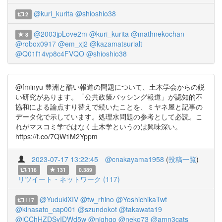
@kuri_kurita
@shioshio38
2
@2003jpLove2m
@kuri_kurita
@mathnekochan
8
@robox0917
@em_xj2
@kazamatsurialt
@Q01f14vp8c4FVQO
@shioshio38
@fminyu 豊洲と酷い報道の問題について、土木学会からの鋭
い研究があります。「公共政策バッシング報道」が認知的不
協和による論点すり替えで続いたことを、ミヤネ屋と記事の
データ化で示しています。処理水問題の参考として必読。こ
れがマスコミ学ではなく土木学というのは興味深い。
https://t.co/7QW1M2Yppm
2023-07-17 13:22:45
@cnakayama1958
(
投稿一覧
)
116
131
0.389
リツイート・ネットワーク (117)
@YudukiXIV
@tw_rhino
@YoshichikaTwt
117
@kinasato_cap001
@szundokot
@takawata19
@lCChHZDSyIDWd5w
@nighgo
@neko73
@amn3cats