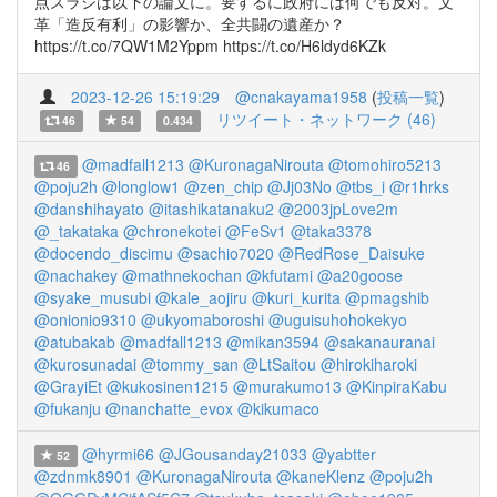
点ズラシは以下の論文に。要するに政府には何でも反対。文
革「造反有利」の影響か、全共闘の遺産か？
https://t.co/7QW1M2Yppm https://t.co/H6ldyd6KZk
2023-12-26 15:19:29
@cnakayama1958
(
投稿一覧
)
リツイート・ネットワーク (46)
46
54
0.434
@madfall1213
@KuronagaNirouta
@tomohiro5213
46
@poju2h
@longlow1
@zen_chip
@Jj03No
@tbs_i
@r1hrks
@danshihayato
@itashikatanaku2
@2003jpLove2m
@_takataka
@chronekotei
@FeSv1
@taka3378
@docendo_discimu
@sachio7020
@RedRose_Daisuke
@nachakey
@mathnekochan
@kfutami
@a20goose
@syake_musubi
@kale_aojiru
@kuri_kurita
@pmagshib
@onionio9310
@ukyomaboroshi
@uguisuhohokekyo
@atubakab
@madfall1213
@mikan3594
@sakanauranai
@kurosunadai
@tommy_san
@LtSaitou
@hirokiharoki
@GrayiEt
@kukosinen1215
@murakumo13
@KinpiraKabu
@fukanju
@nanchatte_evox
@kikumaco
@hyrmi66
@JGousanday21033
@yabtter
52
@zdnmk8901
@KuronagaNirouta
@kaneKlenz
@poju2h