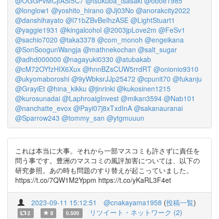
@OGGPvMCjfASf5C7
@tsukuba_tsasaki
@oboe1985
@longlow1
@yoshito_hirano
@Jj03No
@anorakcity2022
@danshihayato
@l71bZBvBeIhzASE
@LightStuart1
@yaggie1931
@kingalcohol
@2003jpLove2m
@FeSv1
@sachio7020
@taka3378
@com_monoh
@engeikana
@SonSoogunWangja
@mathnekochan
@salt_sugar
@adhd000000
@nagayuki0330
@atubakab
@cM72OYfzHIX6Xux
@hnnBZsCUW5rrdRT
@onionio9310
@ukyomaboroshi
@9yWbksrJJp25472
@cpunit70
@fukanju
@GrayiEt
@hina_kikku
@jinrinki
@kukosinen1215
@kurosunadai
@LaphroaigInvest
@mikan3594
@Nab101
@nanchatte_evox
@Payi07j8xTxdInA
@sakanauranai
@Sparrow243
@tommy_san
@ytgmuuun
これは本当に大事。それから一部マスコミも許さずに責任を
問う事です。豊洲のマスコミの風評加害については、以下の
研究参照。あの時も問題のすり替えが起こっていました。
https://t.co/7QW1M2Yppm https://t.co/yKaRL3F4et
2023-09-11 15:12:51
@cnakayama1958
(
投稿一覧
)
リツイート・ネットワーク (2)
2
8
0.500