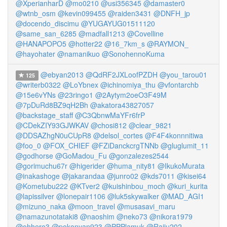
@XperianharD
@mo0210
@usi356345
@damaster0
@wtnb_osm
@kevin099455
@raiden3431
@DNFH_jp
@docendo_discimu
@YUGAYUG01511120
@same_san_6285
@madfall1213
@Covelline
@HANAPOPO5
@hotter22
@16_7km_s
@RAYMON_
@hayohater
@namanikuo
@SonohennoKuma
@ebyan2013
@QdRF2JXLoofPZDH
@you_tarou01
125
@writerb0322
@LoYbnex
@ichinomiya_thu
@vfontarchb
@15e6vYNs
@23ringo1
@2Aytym2oeO3F49M
@7pDuRd8BZ9qH2Bh
@akatora43827057
@backstage_staff
@C3QbnwMaYFr6frP
@CDekZIY93GJWKAV
@chosi812
@clear_9821
@DDSAZhgN0uCUpR8
@delsol_cortes
@F4F4konnnitiwa
@foo_0
@FOX_CHIEF
@FZiDanckcrgTNNb
@gluglumit_11
@godhorse
@GoMadou_Fu
@gonzalezes2544
@gorimuchu67r
@higerider
@huma_nity81
@IkukoMurata
@inakashoge
@jakarandaa
@junro02
@kds7011
@kisei64
@Kometubu222
@KTver2
@kuishinbou_moch
@kuri_kurita
@lapissilver
@lonepair1106
@luk5skywalker
@MAD_AGI1
@mizuno_naka
@moon_travel
@musasavi_maru
@namazunotataki8
@naoshim
@neko73
@nikora1979
@ohhero3
@pokonyan923
@PPPlamuk
@Raiju202