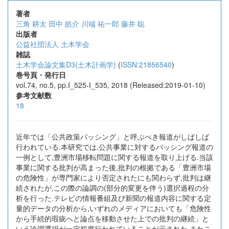
著者
三角 耕太
田中 皓介
川端 祐一郎
藤井 聡
出版者
公益社団法人 土木学会
雑誌
土木学会論文集D3(土木計画学)
(
ISSN:21856540
)
巻号頁・発行日
vol.74, no.5, pp.I_525-I_535, 2018 (Released:2019-01-10)
参考文献数
18
近年では「公共政策バッシング」と呼ぶべき報道がしばしば
行われている.本研究では,公共事業に対するバッシング報道の
一例として,豊洲市場移転問題に関する報道を取り上げる.当該
事業に関する批判が高まった後,批判の根拠である「豊洲市場
の危険性」が専門家により否定されたにも関わらず,批判は継
続されたが,この際の論調の(部分的変更を伴う)選択過程の分
析を行った.テレビの情報番組及び新聞の報道内容に関する定
量的データの分析から,いずれのメディアにおいても「危険性
から手続的瑕疵へと論点を移動させた上での批判の継続」と
いう論調選択が一定程度行われていることが示された.またこ