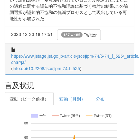
の過程に関する認知的不協和理論に基づく検討の結果,この論
調選択が認知的不協和の低減プロセスとして現出している可
能性が示唆された.
2023-12-30 18:17:51
Twitter
157 + 185
https://www.jstage.jst.go.jp/article/jscejipm/74/5/74_I_525/_article
char/ja/
(
info:doi/10.2208/jscejipm.74.I_525
)
言及状況
変動（ピーク前後）
変動（月別）
分布
合計
Twitter (通常)
Twitter (RT)
80
60