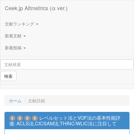
Ceek.jp Altmetrics (α ver.)
文献ランキング
新着文献
新着投稿
検索
ホーム
文献詳細
レベルセット法とVOF法の基本性能評
5
0
0
0
価: ACLS法,CICSAM法,THINC/WLIC法に注目して