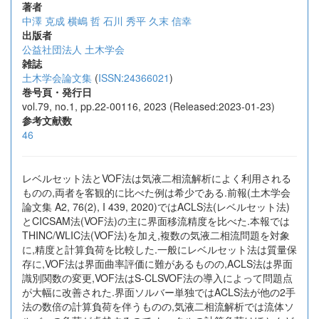
著者
中澤 克成
横嶋 哲
石川 秀平
久末 信幸
出版者
公益社団法人 土木学会
雑誌
土木学会論文集
(
ISSN:24366021
)
巻号頁・発行日
vol.79, no.1, pp.22-00116, 2023 (Released:2023-01-23)
参考文献数
46
レベルセット法とVOF法は気液二相流解析によく利用される
ものの,両者を客観的に比べた例は希少である.前報(土木学会
論文集 A2, 76(2), I 439, 2020)ではACLS法(レベルセット法)
とCICSAM法(VOF法)の主に界面移流精度を比べた.本報では
THINC/WLIC法(VOF法)を加え,複数の気液二相流問題を対象
に,精度と計算負荷を比較した.一般にレベルセット法は質量保
存に,VOF法は界面曲率評価に難があるものの,ACLS法は界面
識別関数の変更,VOF法はS-CLSVOF法の導入によって問題点
が大幅に改善された.界面ソルバー単独ではACLS法が他の2手
法の数倍の計算負荷を伴うものの,気液二相流解析では流体ソ