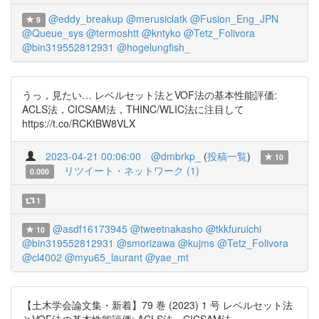
@eddy_breakup
@merusiclatk
@Fusion_Eng_JPN
9
@Queue_sys
@termoshtt
@kntyko
@Tetz_Folivora
@bin319552812931
@hogelungfish_
うっ，見たい… レベルセット法とVOF法の基本性能評価:
ACLS法，CICSAM法，THINC/WLIC法に注目して
https://t.co/RCKtBW8VLX
2023-04-21 00:06:00
@dmbrkp_
(
投稿一覧
)
10
リツイート・ネットワーク (1)
0.000
1
@asdf16173945
@tweetnakasho
@tkkfuruichi
10
@bin319552812931
@smorizawa
@kujms
@Tetz_Folivora
@cl4002
@myu65_laurant
@yae_mt
【土木学会論文集・新着】79 巻 (2023) 1 号 レベルセット法