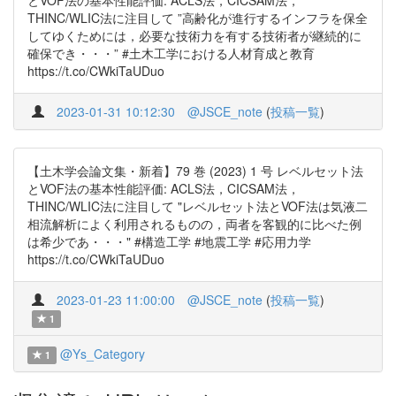
とVOF法の基本性能評価: ACLS法，CICSAM法，
THINC/WLIC法に注目して ”高齢化が進行するインフラを保全
してゆくためには，必要な技術力を有する技術者が継続的に
確保でき・・・” #土木工学における人材育成と教育
https://t.co/CWkiTaUDuo
2023-01-31 10:12:30
@JSCE_note
(
投稿一覧
)
【土木学会論文集・新着】79 巻 (2023) 1 号 レベルセット法
とVOF法の基本性能評価: ACLS法，CICSAM法，
THINC/WLIC法に注目して "レベルセット法とVOF法は気液二
相流解析によく利用されるものの，両者を客観的に比べた例
は希少であ・・・" #構造工学 #地震工学 #応用力学
https://t.co/CWkiTaUDuo
2023-01-23 11:00:00
@JSCE_note
(
投稿一覧
)
1
@Ys_Category
1