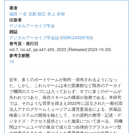
著者
福田 一史
北島 顕正
井上 奈智
出版者
デジタルアーカイブ学会
雑誌
デジタルアーカイブ学会誌
(
ISSN:24329762
)
巻号頁・発行日
vol.7, no.s2, pp.s47-s50, 2023 (Released:2023-10-20)
参考文献数
14
近年、多くのボードゲームが制作・頒布されるようになっ
た。しかし、これらゲームは未だ図書館など既存のアーカイ
ブ機関のスコープには入っておらず、すでに多くのゲームが
失われつつあり、保存スキームの構築が急務である。本研究
では、そのような背景を踏まえ2022年に設立された一般社団
法人アナログゲームミュージアム運営委員会による、所蔵品
検索システムの開発を軸として、その資料の整理・記述・デ
ジタイズ・アクセス提供といった施策について述べる。 同機
関はゲームユーザの集合で成り立つ自律的でグラスルーツ型
の組織であるため、低コストな事業推進が一つの命題とな