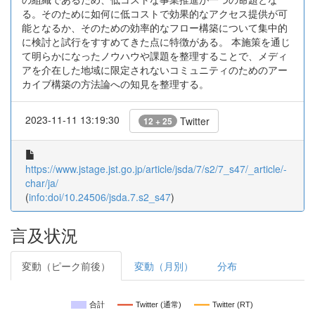
る。そのために如何に低コストで効果的なアクセス提供が可
能となるか、そのための効率的なフロー構築について集中的
に検討と試行をすすめてきた点に特徴がある。 本施策を通じ
て明らかになったノウハウや課題を整理することで、メディ
アを介在した地域に限定されないコミュニティのためのアー
カイブ構築の方法論への知見を整理する。
2023-11-11 13:19:30
Twitter
12 + 25
https://www.jstage.jst.go.jp/article/jsda/7/s2/7_s47/_article/-
char/ja/
(
info:doi/10.24506/jsda.7.s2_s47
)
言及状況
変動（ピーク前後）
変動（月別）
分布
合計
Twitter (通常)
Twitter (RT)