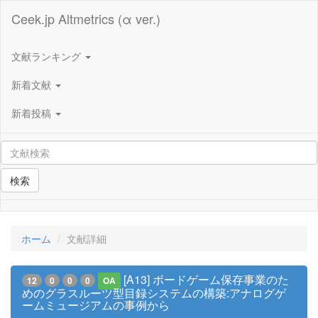
Ceek.jp Altmetrics (α ver.)
文献ランキング
新着文献
新着投稿
検索
ホーム
文献詳細
[A13] ボードゲーム保存事業のた
12
0
0
0
OA
めのグラスルーツ型目録システムの構築:アナログゲ
ームミュージアムの事例から