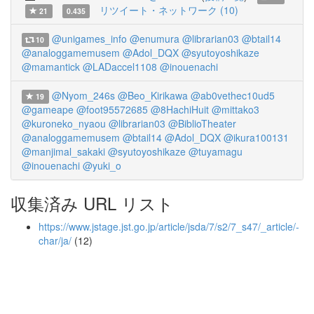
リツイート・ネットワーク (10)
21
0.435
@unigames_info
@enumura
@librarian03
@btail14
10
@analoggamemusem
@Adol_DQX
@syutoyoshikaze
@mamantick
@LADaccel1108
@inouenachi
@Nyom_246s
@Beo_Kirikawa
@ab0vethec10ud5
19
@gameape
@foot95572685
@8HachiHuit
@mittako3
@kuroneko_nyaou
@librarian03
@BiblioTheater
@analoggamemusem
@btail14
@Adol_DQX
@ikura100131
@manjimal_sakaki
@syutoyoshikaze
@tuyamagu
@inouenachi
@yuki_o
収集済み URL リスト
https://www.jstage.jst.go.jp/article/jsda/7/s2/7_s47/_article/-
char/ja/
(12)