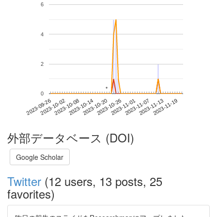
6
4
2
*
*
0
2023-11-13
2023-09-26
2023-10-14
2023-11-01
2023-11-19
2023-10-02
2023-10-20
2023-11-07
2023-10-08
2023-10-26
外部データベース (DOI)
Google Scholar
Twitter
(12 users, 13 posts, 25
favorites)