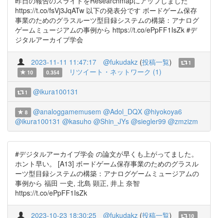
昨日の報告のスライドをResearchmapにアップしました
https://t.co/fsVj3JqATw 以下の発表分です ボードゲーム保存
事業のためのグラスルーツ型目録システムの構築：アナログ
ゲームミュージアムの事例から https://t.co/ePpFF1IsZk #デ
ジタルアーカイブ学会
2023-11-11 11:47:17
@fukudakz
(
投稿一覧
)
1
リツイート・ネットワーク (1)
10
0.354
@ikura100131
1
@analoggamemusem
@Adol_DQX
@hiyokoya6
8
@ikura100131
@kasuho
@Shin_JYs
@siegler99
@zmzizm
#デジタルアーカイブ学会 の論文が早くも上がってました。
ホント早い。 [A13] ボードゲーム保存事業のためのグラスル
ーツ型目録システムの構築：アナログゲームミュージアムの
事例から 福田 一史, 北島 顕正, 井上 奈智
https://t.co/ePpFF1IsZk
2023-10-23 18:30:25
@fukudakz
(
投稿一覧
)
10