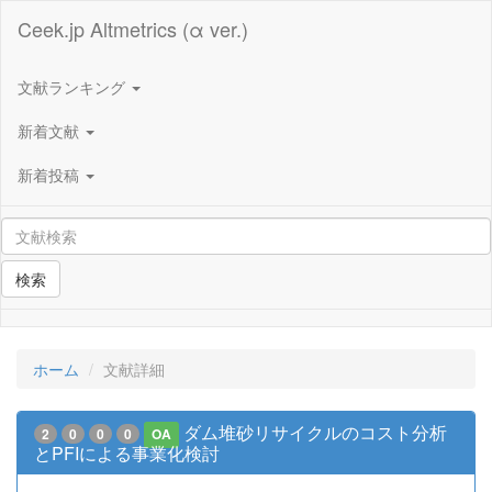
Ceek.jp Altmetrics (α ver.)
文献ランキング
新着文献
新着投稿
検索
ホーム
文献詳細
ダム堆砂リサイクルのコスト分析
2
0
0
0
OA
とPFIによる事業化検討