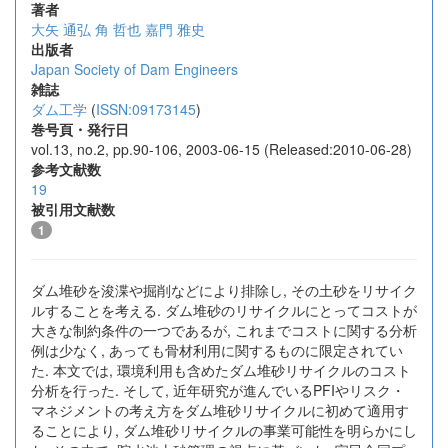
著者
大矢 通弘
角 哲也
嘉門 雅史
出版者
Japan Society of Dam Engineers
雑誌
ダム工学
(
ISSN:09173145
)
巻号頁・発行日
vol.13, no.2, pp.90-106, 2003-06-15 (Released:2010-06-28)
参考文献数
19
被引用文献数
1
ダム堆砂を浚渫や掘削などにより排除し, その土砂をリサイク
ルすることを考える. ダム堆砂のリサイクルにとってコストが
大きな制約条件の一つであるが, これまでコストに関する分析
例は少なく, あっても骨材利用に関するものに限定されてい
た. 本文では, 環境利用も含めたダム堆砂リサイクルのコスト
分析を行った. そして, 近年研究が進んでいるPFIやリスク・
マネジメントの考え方をダム堆砂リサイクルに初めて適用す
ることにより, ダム堆砂リサイクルの事業可能性を明らかにし